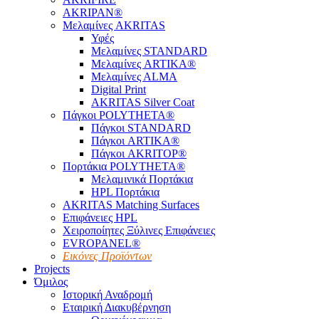
AKRIPAN®
Μελαμίνες AKRITAS
Υφές
Μελαμίνες STANDARD
Μελαμίνες ARTIKA®
Μελαμίνες ΑLMA
Digital Print
AKRITAS Silver Coat
Πάγκοι POLYTHETA®
Πάγκοι STANDARD
Πάγκοι ARTIKA®
Πάγκοι AKRITOP®
Πορτάκια POLYTHETA®
Μελαμινικά Πορτάκια
HPL Πορτάκια
AKRITAS Matching Surfaces
Επιφάνειες HPL
Χειροποίητες Ξύλινες Επιφάνειες
EVROPANEL®
Εικόνες Προϊόντων
Projects
Όμιλος
Ιστορική Αναδρομή
Εταιρική Διακυβέρνηση