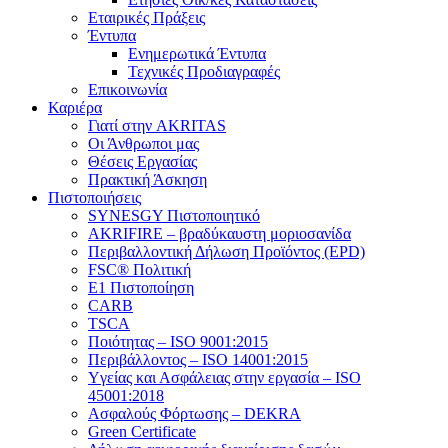
Εταιρικές Πράξεις
Έντυπα
Ενημερωτικά Έντυπα
Τεχνικές Προδιαγραφές
Επικοινωνία
Καριέρα
Γιατί στην AKRITAS
Οι Άνθρωποι μας
Θέσεις Εργασίας
Πρακτική Άσκηση
Πιστοποιήσεις
SYNESGY Πιστοποιητικό
AKRIFIRE – βραδύκαυστη μοριοσανίδα
Περιβαλλοντική Δήλωση Προϊόντος (EPD)
FSC® Πολιτική
E1 Πιστοποίηση
CARB
TSCA
Πoιότητας – ISO 9001:2015
Περιβάλλοντος – ISO 14001:2015
Yγείας και Ασφάλειας στην εργασία – ISO
45001:2018
Ασφαλούς Φόρτωσης – DEKRA
Green Certificate