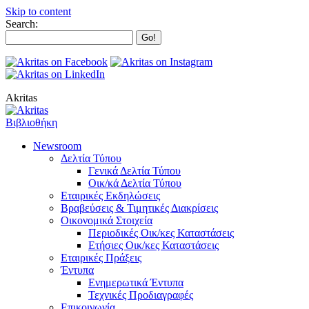
Skip to content
Search:
Akritas
Βιβλιοθήκη
Newsroom
Δελτία Τύπου
Γενικά Δελτία Τύπου
Οικ/κά Δελτία Τύπου
Εταιρικές Εκδηλώσεις
Βραβεύσεις & Τιμητικές Διακρίσεις
Οικονομικά Στοιχεία
Περιοδικές Οικ/κες Καταστάσεις
Ετήσιες Οικ/κες Καταστάσεις
Εταιρικές Πράξεις
Έντυπα
Ενημερωτικά Έντυπα
Τεχνικές Προδιαγραφές
Επικοινωνία