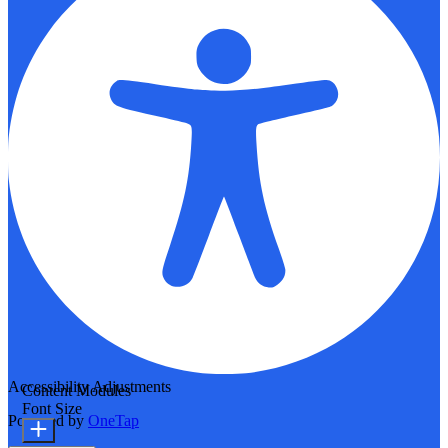
Accessibility Adjustments
Content Modules
Font Size
Powered by
OneTap