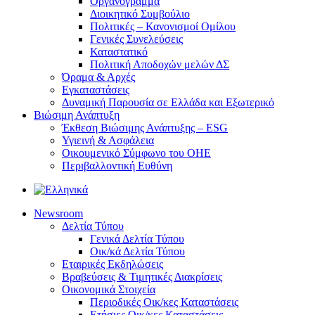
Οργανόγραμμα
Διοικητικό Συμβούλιο
Πολιτικές – Κανονισμοί Ομίλου
Γενικές Συνελεύσεις
Καταστατικό
Πολιτική Αποδοχών μελών ΔΣ
Όραμα & Αρχές
Εγκαταστάσεις
Δυναμική Παρουσία σε Ελλάδα και Εξωτερικό
Βιώσιμη Ανάπτυξη
Έκθεση Βιώσιμης Ανάπτυξης – ESG
Υγιεινή & Ασφάλεια
Οικουμενικό Σύμφωνο του ΟΗΕ
Περιβαλλοντική Ευθύνη
Newsroom
Δελτία Τύπου
Γενικά Δελτία Τύπου
Οικ/κά Δελτία Τύπου
Εταιρικές Εκδηλώσεις
Βραβεύσεις & Τιμητικές Διακρίσεις
Οικονομικά Στοιχεία
Περιοδικές Οικ/κες Καταστάσεις
Ετήσιες Οικ/κες Καταστάσεις