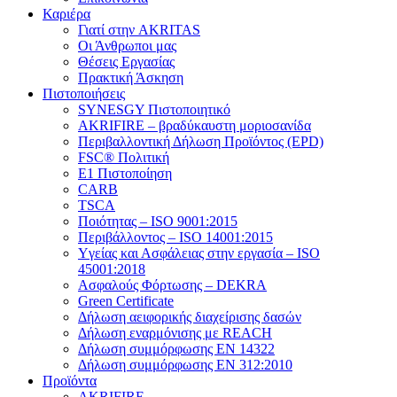
Καριέρα
Γιατί στην AKRITAS
Οι Άνθρωποι μας
Θέσεις Εργασίας
Πρακτική Άσκηση
Πιστοποιήσεις
SYNESGY Πιστοποιητικό
AKRIFIRE – βραδύκαυστη μοριοσανίδα
Περιβαλλοντική Δήλωση Προϊόντος (EPD)
FSC® Πολιτική
E1 Πιστοποίηση
CARB
TSCA
Πoιότητας – ISO 9001:2015
Περιβάλλοντος – ISO 14001:2015
Yγείας και Ασφάλειας στην εργασία – ISO
45001:2018
Ασφαλούς Φόρτωσης – DEKRA
Green Certificate
Δήλωση αειφορικής διαχείρισης δασών
Δήλωση εναρμόνισης με REACH
Δήλωση συμμόρφωσης EN 14322
Δήλωση συμμόρφωσης EN 312:2010
Προϊόντα
AKRIFIRE