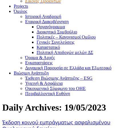
Εικόνες Προϊόντων
Projects
Όμιλος
Ιστορική Αναδρομή
Εταιρική Διακυβέρνηση
Οργανόγραμμα
Διοικητικό Συμβούλιο
Πολιτικές – Κανονισμοί Ομίλου
Γενικές Συνελεύσεις
Καταστατικό
Πολιτική Αποδοχών μελών ΔΣ
Όραμα & Αρχές
Εγκαταστάσεις
Δυναμική Παρουσία σε Ελλάδα και Εξωτερικό
Βιώσιμη Ανάπτυξη
Έκθεση Βιώσιμης Ανάπτυξης – ESG
Υγιεινή & Ασφάλεια
Οικουμενικό Σύμφωνο του ΟΗΕ
Περιβαλλοντική Ευθύνη
Daily Archives:
19/05/2023
Έκδοση κοινού εμπράγματως ασφαλισμένου