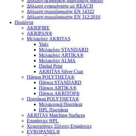
Δήλωση αειφορικής διαχείρισης δασών
Δήλωση εναρμόνισης με REACH
Δήλωση συμμόρφωσης EN 14322
Δήλωση συμμόρφωσης EN 312:2010
Προϊόντα
AKRIFIRE
AKRIPAN®
Μελαμίνες AKRITAS
Υφές
Μελαμίνες STANDARD
Μελαμίνες ARTIKA®
Μελαμίνες ΑLMA
Digital Print
AKRITAS Silver Coat
Πάγκοι POLYTHETA®
Πάγκοι STANDARD
Πάγκοι ARTIKA®
Πάγκοι AKRITOP®
Πορτάκια POLYTHETA®
Μελαμινικά Πορτάκια
HPL Πορτάκια
AKRITAS Matching Surfaces
Επιφάνειες HPL
Χειροποίητες Ξύλινες Επιφάνειες
EVROPANEL®