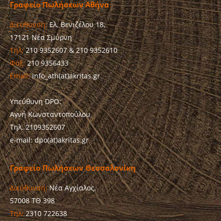
Γραφείο Πωλήσεων Αθήνα
Διεύθυνση:
Ελ. Βενιζέλου 18,
17121 Νέα Σμύρνη
Τηλ:
210 9352607 & 210 9352610
Φαξ:
210 9356433
Email:
info_ath(at)akritas.gr
Υπεύθυνη DPO:
Αγνή Κωνσταντοπούλου
Τηλ. 2109352607
e-mail: dpo(at)akritas.gr
Γραφείο Πωλήσεων Θεσσαλονίκη
Διεύθυνση:
Νέα Αγχίαλος,
57008 ΤΘ 398
Τηλ:
2310 722638