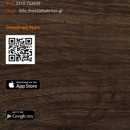
Φαξ:
2310 722639
Email:
info_thess(at)akritas.gr
Download Apps