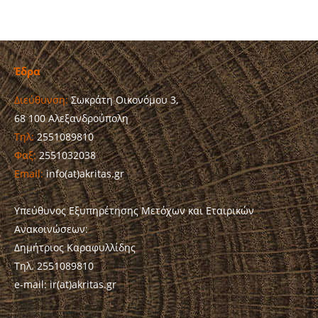
Έδρα
Διεύθυνση:
Σωκράτη Οικονόμου 3,
68 100 Αλεξανδρούπολη
Τηλ:
2551089810
Φαξ:
2551032038
Email:
info(at)akritas.gr
Υπεύθυνος Εξυπηρέτησης Μετόχων και Εταιρικών
Ανακοινώσεων:
Δημήτριος Καραφυλλίδης
Τηλ. 2551089810
e-mail: ir(at)akritas.gr