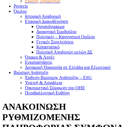
Εικόνες Προϊόντων
Projects
Όμιλος
Ιστορική Αναδρομή
Εταιρική Διακυβέρνηση
Οργανόγραμμα
Διοικητικό Συμβούλιο
Πολιτικές – Κανονισμοί Ομίλου
Γενικές Συνελεύσεις
Καταστατικό
Πολιτική Αποδοχών μελών ΔΣ
Όραμα & Αρχές
Εγκαταστάσεις
Δυναμική Παρουσία σε Ελλάδα και Εξωτερικό
Βιώσιμη Ανάπτυξη
Έκθεση Βιώσιμης Ανάπτυξης – ESG
Υγιεινή & Ασφάλεια
Οικουμενικό Σύμφωνο του ΟΗΕ
Περιβαλλοντική Ευθύνη
ΑΝΑΚΟΙΝΩΣΗ
ΡΥΘΜΙΖΟΜΕΝΗΣ