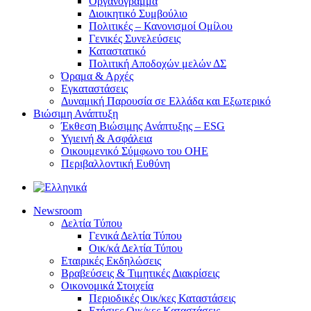
Οργανόγραμμα
Διοικητικό Συμβούλιο
Πολιτικές – Κανονισμοί Ομίλου
Γενικές Συνελεύσεις
Καταστατικό
Πολιτική Αποδοχών μελών ΔΣ
Όραμα & Αρχές
Εγκαταστάσεις
Δυναμική Παρουσία σε Ελλάδα και Εξωτερικό
Βιώσιμη Ανάπτυξη
Έκθεση Βιώσιμης Ανάπτυξης – ESG
Υγιεινή & Ασφάλεια
Οικουμενικό Σύμφωνο του ΟΗΕ
Περιβαλλοντική Ευθύνη
Newsroom
Δελτία Τύπου
Γενικά Δελτία Τύπου
Οικ/κά Δελτία Τύπου
Εταιρικές Εκδηλώσεις
Βραβεύσεις & Τιμητικές Διακρίσεις
Οικονομικά Στοιχεία
Περιοδικές Οικ/κες Καταστάσεις
Ετήσιες Οικ/κες Καταστάσεις