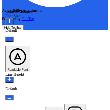
Accessibility Adjustments
Content Modules
Font Size
Powered by
OneTap
Hide Toolbar
Default
Readable Font
Line Height
Default