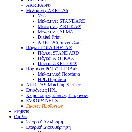
AKRIPAN®
Μελαμίνες AKRITAS
Υφές
Μελαμίνες STANDARD
Μελαμίνες ARTIKA®
Μελαμίνες ΑLMA
Digital Print
AKRITAS Silver Coat
Πάγκοι POLYTHETA®
Πάγκοι STANDARD
Πάγκοι ARTIKA®
Πάγκοι AKRITOP®
Πορτάκια POLYTHETA®
Μελαμινικά Πορτάκια
HPL Πορτάκια
AKRITAS Matching Surfaces
Επιφάνειες HPL
Χειροποίητες Ξύλινες Επιφάνειες
EVROPANEL®
Εικόνες Προϊόντων
Projects
Όμιλος
Ιστορική Αναδρομή
Εταιρική Διακυβέρνηση