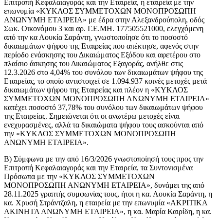
Επιτροπή Κεφαλαιαγοράς και την Εταιρεία, η εταιρεία με την
επωνυμία «ΚΥΚΛΟΣ ΣΥΜΜΕΤΟΧΩΝ ΜΟΝΟΠΡΟΣΩΠΗ
ΑΝΩΝΥΜΗ ΕΤΑΙΡΕΙΑ» με έδρα στην Αλεξανδρούπολη, οδός
Σωκ. Οικονόμου 3 και αρ. Γ.Ε.ΜΗ. 177505521000, ελεγχόμενη
από την κα Λουκία Σαράντη, γνωστοποίησε ότι το ποσοστό
δικαιωμάτων ψήφου της Εταιρείας που απέκτησε, αφενός στην
περίοδο ενάσκησης του Δικαιώματος Εξόδου και αφετέρου στο
πλαίσιο άσκησης του Δικαιώματος Εξαγοράς, ανήλθε στις
12.3.2026 στο 4,04% του συνόλου των δικαιωμάτων ψήφου της
Εταιρείας, το οποίο αντιστοιχεί σε 1.094.937 κοινές μετοχές μετά
δικαιωμάτων ψήφου της Εταιρείας και πλέον η «ΚΥΚΛΟΣ
ΣΥΜΜΕΤΟΧΩΝ ΜΟΝΟΠΡΟΣΩΠΗ ΑΝΩΝΥΜΗ ΕΤΑΙΡΕΙΑ»
κατέχει ποσοστό 37,78% του συνόλου των δικαιωμάτων ψήφου
της Εταιρείας. Σημειώνεται ότι οι ανωτέρω μετοχές είναι
ενεχυρασμένες, αλλά τα δικαιώματα ψήφου τους ασκούνται από
την «ΚΥΚΛΟΣ ΣΥΜΜΕΤΟΧΩΝ ΜΟΝΟΠΡΟΣΩΠΗ
ΑΝΩΝΥΜΗ ΕΤΑΙΡΕΙΑ».
Β) Σύμφωνα με την από 16/3/2026 γνωστοποίησή τους προς την
Επιτροπή Κεφαλαιαγοράς και την Εταιρεία, τα Συντονισμένα
Πρόσωπα με την «ΚΥΚΛΟΣ ΣΥΜΜΕΤΟΧΩΝ
ΜΟΝΟΠΡΟΣΩΠΗ ΑΝΩΝΥΜΗ ΕΤΑΙΡΕΙΑ», δυνάμει της από
28.11.2025 γραπτής συμφωνίας τους, ήτοι η κα. Λουκία Σαράντη, η
κα. Χρυσή Στράντζαλη, η εταιρεία με την επωνυμία «ΑΚΡΙΤΙΚΑ
ΑΚΙΝΗΤΑ ΑΝΩΝΥΜΗ ΕΤΑΙΡΕΙΑ», η κα. Μαρία Καιρίδη, η κα.