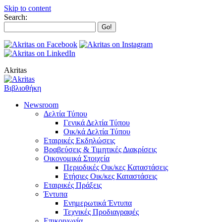
Skip to content
Search:
Akritas
Βιβλιοθήκη
Newsroom
Δελτία Τύπου
Γενικά Δελτία Τύπου
Οικ/κά Δελτία Τύπου
Εταιρικές Εκδηλώσεις
Βραβεύσεις & Τιμητικές Διακρίσεις
Οικονομικά Στοιχεία
Περιοδικές Οικ/κες Καταστάσεις
Ετήσιες Οικ/κες Καταστάσεις
Εταιρικές Πράξεις
Έντυπα
Ενημερωτικά Έντυπα
Τεχνικές Προδιαγραφές
Επικοινωνία