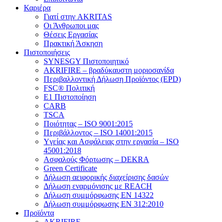
Καριέρα
Γιατί στην AKRITAS
Οι Άνθρωποι μας
Θέσεις Εργασίας
Πρακτική Άσκηση
Πιστοποιήσεις
SYNESGY Πιστοποιητικό
AKRIFIRE – βραδύκαυστη μοριοσανίδα
Περιβαλλοντική Δήλωση Προϊόντος (EPD)
FSC® Πολιτική
E1 Πιστοποίηση
CARB
TSCA
Πoιότητας – ISO 9001:2015
Περιβάλλοντος – ISO 14001:2015
Yγείας και Ασφάλειας στην εργασία – ISO
45001:2018
Ασφαλούς Φόρτωσης – DEKRA
Green Certificate
Δήλωση αειφορικής διαχείρισης δασών
Δήλωση εναρμόνισης με REACH
Δήλωση συμμόρφωσης EN 14322
Δήλωση συμμόρφωσης EN 312:2010
Προϊόντα
AKRIFIRE