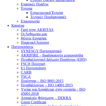
Εταιρικές Πράξεις
Έντυπα
Ενημερωτικά Έντυπα
Τεχνικές Προδιαγραφές
Επικοινωνία
Καριέρα
Γιατί στην AKRITAS
Οι Άνθρωποι μας
Θέσεις Εργασίας
Πρακτική Άσκηση
Πιστοποιήσεις
SYNESGY Πιστοποιητικό
AKRIFIRE – βραδύκαυστη μοριοσανίδα
Περιβαλλοντική Δήλωση Προϊόντος (EPD)
FSC® Πολιτική
E1 Πιστοποίηση
CARB
TSCA
Πoιότητας – ISO 9001:2015
Περιβάλλοντος – ISO 14001:2015
Yγείας και Ασφάλειας στην εργασία – ISO
45001:2018
Ασφαλούς Φόρτωσης – DEKRA
Green Certificate