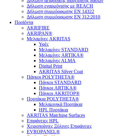
Δήλωση αειφορικής διαχείρισης δασών
Δήλωση εναρμόνισης με REACH
Δήλωση συμμόρφωσης EN 14322
Δήλωση συμμόρφωσης EN 312:2010
Προϊόντα
AKRIFIRE
AKRIPAN®
Μελαμίνες AKRITAS
Υφές
Μελαμίνες STANDARD
Μελαμίνες ARTIKA®
Μελαμίνες ΑLMA
Digital Print
AKRITAS Silver Coat
Πάγκοι POLYTHETA®
Πάγκοι STANDARD
Πάγκοι ARTIKA®
Πάγκοι AKRITOP®
Πορτάκια POLYTHETA®
Μελαμινικά Πορτάκια
HPL Πορτάκια
AKRITAS Matching Surfaces
Επιφάνειες HPL
Χειροποίητες Ξύλινες Επιφάνειες
EVROPANEL®