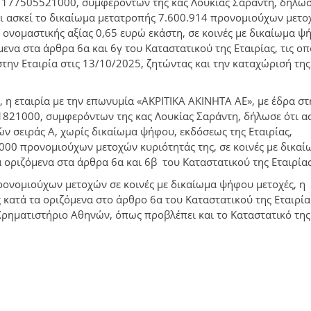
. 177505521000, συμφερόντων της κας Λουκίας Σαράντη, δήλωσ
ότι ασκεί το δικαίωμα μετατροπής 7.600.914 προνομιούχων μετ
 ονομαστικής αξίας 0,65 ευρώ εκάστη, σε κοινές με δικαίωμα 
ενα στα άρθρα 6α και 6γ του Καταστατικού της Εταιρίας, τις οπ
την Εταιρία στις 13/10/2025, ζητώντας και την καταχώρισή της
 η εταιρία με την επωνυμία «ΑΚΡΙΤΙΚΑ ΑΚΙΝΗΤΑ ΑΕ», με έδρα στ
1821000, συμφερόντων της κας Λουκίας Σαράντη, δήλωσε ότι α
 σειράς Α, χωρίς δικαίωμα ψήφου, εκδόσεως της Εταιρίας,
.000 προνομιούχων μετοχών κυριότητάς της, σε κοινές με δικαί
 οριζόμενα στα άρθρα 6α και 6β του Καταστατικού της Εταιρίας
νομιούχων μετοχών σε κοινές με δικαίωμα ψήφου μετοχές, η
κατά τα οριζόμενα στο άρθρο 6α του Καταστατικού της Εταιρία
 Χρηματιστήριο Αθηνών, όπως προβλέπει και το Καταστατικό της