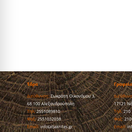
Έδρα
Γραφεί
Διεύθυνση:
Σωκράτη Οικονόμου 3,
Διεύθυνσ
68 100 Αλεξανδρούπολη
17121 Ν
Τηλ:
2551089810
Τηλ:
210 
Φαξ:
2551032038
Φαξ:
210
Email:
info(at)akritas.gr
Email:
inf