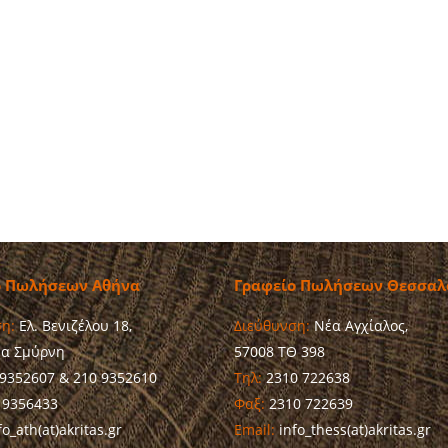
ο Πωλήσεων Αθήνα
Γραφείο Πωλήσεων Θεσσαλ
η:
Ελ. Βενιζέλου 18,
Διεύθυνση:
Νέα Αγχίαλος,
έα Σμύρνη
57008 ΤΘ 398
9352607 & 210 9352610
Τηλ:
2310 722638
 9356433
Φαξ:
2310 722639
o_ath(at)akritas.gr
Email:
info_thess(at)akritas.gr