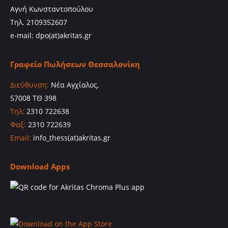
Αγνή Κωνσταντοπούλου
Τηλ. 2109352607
e-mail: dpo(at)akritas.gr
Γραφείο Πωλήσεων Θεσσαλονίκη
Διεύθυνση:
Νέα Αγχίαλος,
57008 ΤΘ 398
Τηλ:
2310 722638
Φαξ:
2310 722639
Email:
info_thess(at)akritas.gr
Download Apps