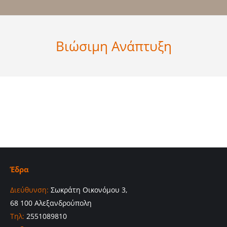
Βιώσιμη Ανάπτυξη
Έδρα
Διεύθυνση:
Σωκράτη Οικονόμου 3,
68 100 Αλεξανδρούπολη
Τηλ:
2551089810