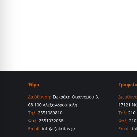
Έδρα
Γραφεί
Διεύθυνση:
Σωκράτη Οικονόμου 3,
Διεύθυνσ
68 100 Αλεξανδρούπολη
17121 Ν
Τηλ:
2551089810
Τηλ:
210 
Φαξ:
2551032038
Φαξ:
210
Email:
info(at)akritas.gr
Email:
inf