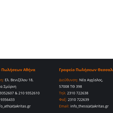
ο Πωλήσεων Αθήνα
Γραφείο Πωλήσεων Θεσσαλ
η:
Ελ. Βενιζέλου 18,
Διεύθυνση:
Νέα Αγχίαλος,
έα Σμύρνη
57008 ΤΘ 398
9352607 & 210 9352610
Τηλ:
2310 722638
 9356433
Φαξ:
2310 722639
o_ath(at)akritas.gr
Email:
info_thess(at)akritas.gr