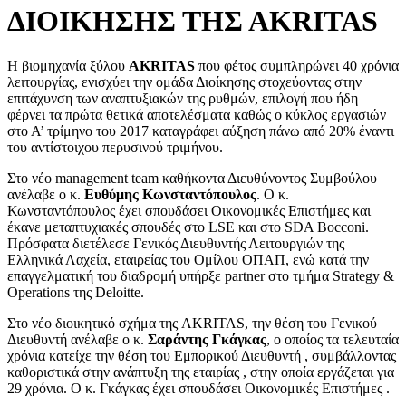
ΔΙΟΙΚΗΣΗΣ ΤΗΣ ΑKRITAS
H βιομηχανία ξύλου
AKRITAS
που φέτος συμπληρώνει 40 χρόνια
λειτουργίας, ενισχύει την ομάδα Διοίκησης στοχεύοντας στην
επιτάχυνση των αναπτυξιακών της ρυθμών, επιλογή που ήδη
φέρνει τα πρώτα θετικά αποτελέσματα καθώς ο κύκλος εργασιών
στο Α’ τρίμηνο του 2017 καταγράφει αύξηση πάνω από 20% έναντι
του αντίστοιχου περυσινού τριμήνου.
Στο νέο management team καθήκοντα Διευθύνοντος Συμβούλου
ανέλαβε ο κ.
Ευθύμης Κωνσταντόπουλος
. Ο κ.
Κωνσταντόπουλος έχει σπουδάσει Οικονομικές Επιστήμες και
έκανε μεταπτυχιακές σπουδές στο LSE και στο SDA Bocconi.
Πρόσφατα διετέλεσε Γενικός Διευθυντής Λειτουργιών της
Ελληνικά Λαχεία, εταιρείας του Ομίλου ΟΠΑΠ, ενώ κατά την
επαγγελματική του διαδρομή υπήρξε partner στο τμήμα Strategy &
Operations της Deloitte.
Στο νέο διοικητικό σχήμα της AKRITAS, την θέση του Γενικού
Διευθυντή ανέλαβε ο κ.
Σαράντης Γκάγκας
, ο οποίος τα τελευταία
χρόνια κατείχε την θέση του Εμπορικού Διευθυντή , συμβάλλοντας
καθοριστικά στην ανάπτυξη της εταιρίας , στην οποία εργάζεται για
29 χρόνια. Ο κ. Γκάγκας έχει σπουδάσει Οικονομικές Επιστήμες .