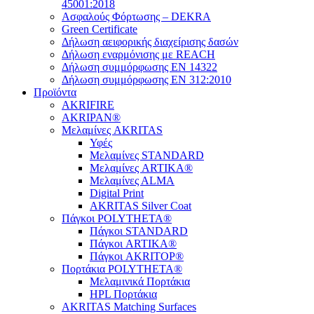
45001:2018
Ασφαλούς Φόρτωσης – DEKRA
Green Certificate
Δήλωση αειφορικής διαχείρισης δασών
Δήλωση εναρμόνισης με REACH
Δήλωση συμμόρφωσης EN 14322
Δήλωση συμμόρφωσης EN 312:2010
Προϊόντα
AKRIFIRE
AKRIPAN®
Μελαμίνες AKRITAS
Υφές
Μελαμίνες STANDARD
Μελαμίνες ARTIKA®
Μελαμίνες ΑLMA
Digital Print
AKRITAS Silver Coat
Πάγκοι POLYTHETA®
Πάγκοι STANDARD
Πάγκοι ARTIKA®
Πάγκοι AKRITOP®
Πορτάκια POLYTHETA®
Μελαμινικά Πορτάκια
HPL Πορτάκια
AKRITAS Matching Surfaces