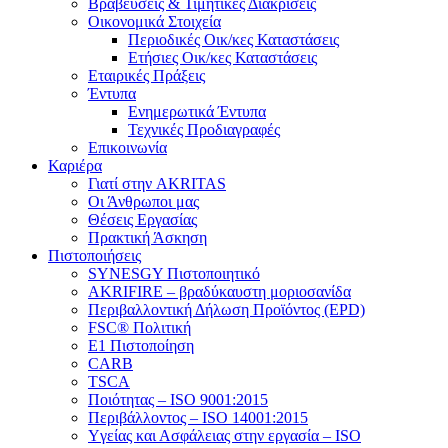
Βραβεύσεις & Τιμητικές Διακρίσεις
Οικονομικά Στοιχεία
Περιοδικές Οικ/κες Καταστάσεις
Ετήσιες Οικ/κες Καταστάσεις
Εταιρικές Πράξεις
Έντυπα
Ενημερωτικά Έντυπα
Τεχνικές Προδιαγραφές
Επικοινωνία
Καριέρα
Γιατί στην AKRITAS
Οι Άνθρωποι μας
Θέσεις Εργασίας
Πρακτική Άσκηση
Πιστοποιήσεις
SYNESGY Πιστοποιητικό
AKRIFIRE – βραδύκαυστη μοριοσανίδα
Περιβαλλοντική Δήλωση Προϊόντος (EPD)
FSC® Πολιτική
E1 Πιστοποίηση
CARB
TSCA
Πoιότητας – ISO 9001:2015
Περιβάλλοντος – ISO 14001:2015
Yγείας και Ασφάλειας στην εργασία – ISO