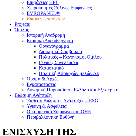
Επιφάνειες HPL
Χειροποίητες Ξύλινες Επιφάνειες
EVROPANEL®
Εικόνες Προϊόντων
Projects
Όμιλος
Ιστορική Αναδρομή
Εταιρική Διακυβέρνηση
Οργανόγραμμα
Διοικητικό Συμβούλιο
Πολιτικές – Κανονισμοί Ομίλου
Γενικές Συνελεύσεις
Καταστατικό
Πολιτική Αποδοχών μελών ΔΣ
Όραμα & Αρχές
Εγκαταστάσεις
Δυναμική Παρουσία σε Ελλάδα και Εξωτερικό
Βιώσιμη Ανάπτυξη
Έκθεση Βιώσιμης Ανάπτυξης – ESG
Υγιεινή & Ασφάλεια
Οικουμενικό Σύμφωνο του ΟΗΕ
Περιβαλλοντική Ευθύνη
ENIΣΧΥΣΗ ΤΗΣ