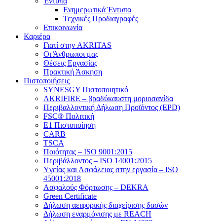
Έντυπα
Ενημερωτικά Έντυπα
Τεχνικές Προδιαγραφές
Επικοινωνία
Καριέρα
Γιατί στην AKRITAS
Οι Άνθρωποι μας
Θέσεις Εργασίας
Πρακτική Άσκηση
Πιστοποιήσεις
SYNESGY Πιστοποιητικό
AKRIFIRE – βραδύκαυστη μοριοσανίδα
Περιβαλλοντική Δήλωση Προϊόντος (EPD)
FSC® Πολιτική
E1 Πιστοποίηση
CARB
TSCA
Πoιότητας – ISO 9001:2015
Περιβάλλοντος – ISO 14001:2015
Yγείας και Ασφάλειας στην εργασία – ISO
45001:2018
Ασφαλούς Φόρτωσης – DEKRA
Green Certificate
Δήλωση αειφορικής διαχείρισης δασών
Δήλωση εναρμόνισης με REACH