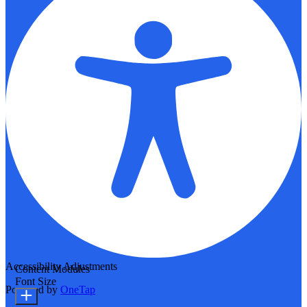
Accessibility Adjustments
Content Modules
Font Size
Powered by
OneTap