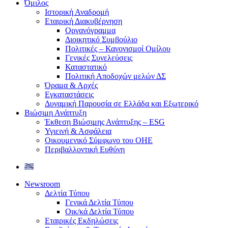
Όμιλος
Ιστορική Αναδρομή
Εταιρική Διακυβέρνηση
Οργανόγραμμα
Διοικητικό Συμβούλιο
Πολιτικές – Κανονισμοί Ομίλου
Γενικές Συνελεύσεις
Καταστατικό
Πολιτική Αποδοχών μελών ΔΣ
Όραμα & Αρχές
Εγκαταστάσεις
Δυναμική Παρουσία σε Ελλάδα και Εξωτερικό
Βιώσιμη Ανάπτυξη
Έκθεση Βιώσιμης Ανάπτυξης – ESG
Υγιεινή & Ασφάλεια
Οικουμενικό Σύμφωνο του ΟΗΕ
Περιβαλλοντική Ευθύνη
Newsroom
Δελτία Τύπου
Γενικά Δελτία Τύπου
Οικ/κά Δελτία Τύπου
Εταιρικές Εκδηλώσεις