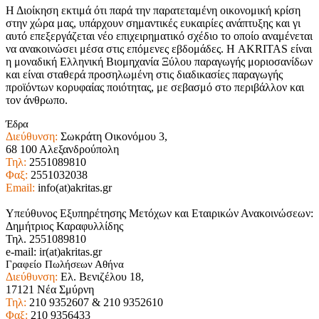
Η Διοίκηση εκτιμά ότι παρά την παρατεταμένη οικονομική κρίση
στην χώρα μας, υπάρχουν σημαντικές ευκαιρίες ανάπτυξης και γι
αυτό επεξεργάζεται νέο επιχειρηματικό σχέδιο το οποίο αναμένεται
να ανακοινώσει μέσα στις επόμενες εβδομάδες. Η AKRITAS είναι
η μοναδική Ελληνική Βιομηχανία Ξύλου παραγωγής μοριοσανίδων
και είναι σταθερά προσηλωμένη στις διαδικασίες παραγωγής
προϊόντων κορυφαίας ποιότητας, με σεβασμό στο περιβάλλον και
τον άνθρωπο.
Έδρα
Διεύθυνση:
Σωκράτη Οικονόμου 3,
68 100 Αλεξανδρούπολη
Τηλ:
2551089810
Φαξ:
2551032038
Email:
info(at)akritas.gr
Υπεύθυνος Εξυπηρέτησης Μετόχων και Εταιρικών Ανακοινώσεων:
Δημήτριος Καραφυλλίδης
Τηλ. 2551089810
e-mail: ir(at)akritas.gr
Γραφείο Πωλήσεων Αθήνα
Διεύθυνση:
Ελ. Βενιζέλου 18,
17121 Νέα Σμύρνη
Τηλ:
210 9352607 & 210 9352610
Φαξ:
210 9356433