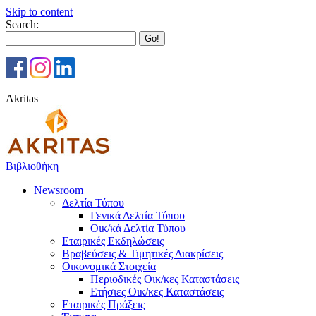
Skip to content
Search:
Akritas
Βιβλιοθήκη
Newsroom
Δελτία Τύπου
Γενικά Δελτία Τύπου
Οικ/κά Δελτία Τύπου
Εταιρικές Εκδηλώσεις
Βραβεύσεις & Τιμητικές Διακρίσεις
Οικονομικά Στοιχεία
Περιοδικές Οικ/κες Καταστάσεις
Ετήσιες Οικ/κες Καταστάσεις
Εταιρικές Πράξεις