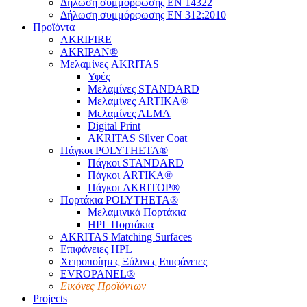
Δήλωση συμμόρφωσης EN 14322
Δήλωση συμμόρφωσης EN 312:2010
Προϊόντα
AKRIFIRE
AKRIPAN®
Μελαμίνες AKRITAS
Υφές
Μελαμίνες STANDARD
Μελαμίνες ARTIKA®
Μελαμίνες ΑLMA
Digital Print
AKRITAS Silver Coat
Πάγκοι POLYTHETA®
Πάγκοι STANDARD
Πάγκοι ARTIKA®
Πάγκοι AKRITOP®
Πορτάκια POLYTHETA®
Μελαμινικά Πορτάκια
HPL Πορτάκια
AKRITAS Matching Surfaces
Επιφάνειες HPL
Χειροποίητες Ξύλινες Επιφάνειες
EVROPANEL®
Εικόνες Προϊόντων
Projects