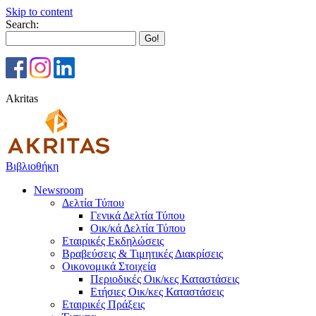
Skip to content
Search:
Akritas
Βιβλιοθήκη
Newsroom
Δελτία Τύπου
Γενικά Δελτία Τύπου
Οικ/κά Δελτία Τύπου
Εταιρικές Εκδηλώσεις
Βραβεύσεις & Τιμητικές Διακρίσεις
Οικονομικά Στοιχεία
Περιοδικές Οικ/κες Καταστάσεις
Ετήσιες Οικ/κες Καταστάσεις
Εταιρικές Πράξεις