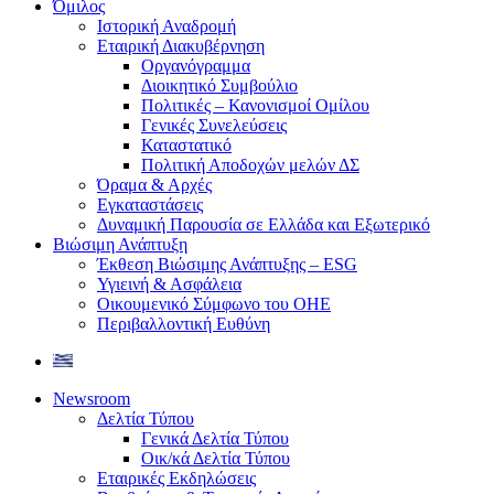
Όμιλος
Ιστορική Αναδρομή
Εταιρική Διακυβέρνηση
Οργανόγραμμα
Διοικητικό Συμβούλιο
Πολιτικές – Κανονισμοί Ομίλου
Γενικές Συνελεύσεις
Καταστατικό
Πολιτική Αποδοχών μελών ΔΣ
Όραμα & Αρχές
Εγκαταστάσεις
Δυναμική Παρουσία σε Ελλάδα και Εξωτερικό
Βιώσιμη Ανάπτυξη
Έκθεση Βιώσιμης Ανάπτυξης – ESG
Υγιεινή & Ασφάλεια
Οικουμενικό Σύμφωνο του ΟΗΕ
Περιβαλλοντική Ευθύνη
Newsroom
Δελτία Τύπου
Γενικά Δελτία Τύπου
Οικ/κά Δελτία Τύπου
Εταιρικές Εκδηλώσεις