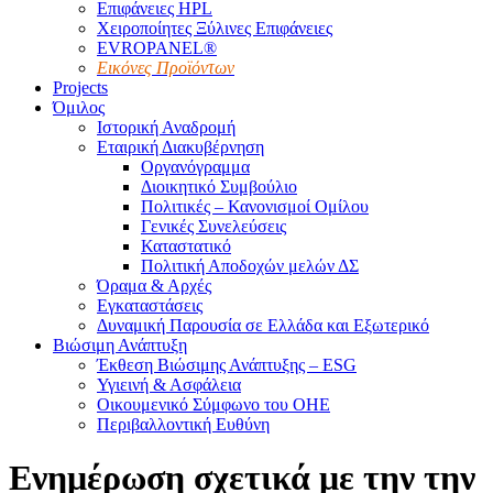
Επιφάνειες HPL
Χειροποίητες Ξύλινες Επιφάνειες
EVROPANEL®
Εικόνες Προϊόντων
Projects
Όμιλος
Ιστορική Αναδρομή
Εταιρική Διακυβέρνηση
Οργανόγραμμα
Διοικητικό Συμβούλιο
Πολιτικές – Κανονισμοί Ομίλου
Γενικές Συνελεύσεις
Καταστατικό
Πολιτική Αποδοχών μελών ΔΣ
Όραμα & Αρχές
Εγκαταστάσεις
Δυναμική Παρουσία σε Ελλάδα και Εξωτερικό
Βιώσιμη Ανάπτυξη
Έκθεση Βιώσιμης Ανάπτυξης – ESG
Υγιεινή & Ασφάλεια
Οικουμενικό Σύμφωνο του ΟΗΕ
Περιβαλλοντική Ευθύνη
Ενημέρωση σχετικά με την την