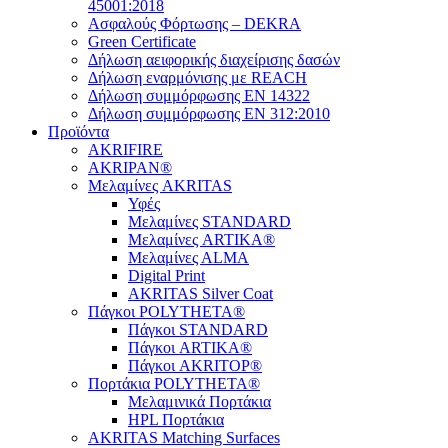
45001:2018
Ασφαλούς Φόρτωσης – DEKRA
Green Certificate
Δήλωση αειφορικής διαχείρισης δασών
Δήλωση εναρμόνισης με REACH
Δήλωση συμμόρφωσης EN 14322
Δήλωση συμμόρφωσης EN 312:2010
Προϊόντα
AKRIFIRE
AKRIPAN®
Μελαμίνες AKRITAS
Υφές
Μελαμίνες STANDARD
Μελαμίνες ARTIKA®
Μελαμίνες ΑLMA
Digital Print
AKRITAS Silver Coat
Πάγκοι POLYTHETA®
Πάγκοι STANDARD
Πάγκοι ARTIKA®
Πάγκοι AKRITOP®
Πορτάκια POLYTHETA®
Μελαμινικά Πορτάκια
HPL Πορτάκια
AKRITAS Matching Surfaces