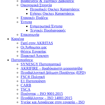
Βραβεύσεις & Τιμητικές Διακρίσεις
Οικονομικά Στοιχεία
Περιοδικές Οικ/κες Καταστάσεις
Ετήσιες Οικ/κες Καταστάσεις
Εταιρικές Πράξεις
Έντυπα
Ενημερωτικά Έντυπα
Τεχνικές Προδιαγραφές
Επικοινωνία
Καριέρα
Γιατί στην AKRITAS
Οι Άνθρωποι μας
Θέσεις Εργασίας
Πρακτική Άσκηση
Πιστοποιήσεις
SYNESGY Πιστοποιητικό
AKRIFIRE – βραδύκαυστη μοριοσανίδα
Περιβαλλοντική Δήλωση Προϊόντος (EPD)
FSC® Πολιτική
E1 Πιστοποίηση
CARB
TSCA
Πoιότητας – ISO 9001:2015
Περιβάλλοντος – ISO 14001:2015
Yγείας και Ασφάλειας στην εργασία – ISO