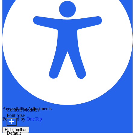
Accessibility Adjustments
Content Modules
Font Size
Powered by
OneTap
Hide Toolbar
Default