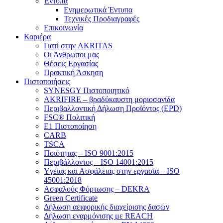
Έντυπα
Ενημερωτικά Έντυπα
Τεχνικές Προδιαγραφές
Επικοινωνία
Καριέρα
Γιατί στην AKRITAS
Οι Άνθρωποι μας
Θέσεις Εργασίας
Πρακτική Άσκηση
Πιστοποιήσεις
SYNESGY Πιστοποιητικό
AKRIFIRE – βραδύκαυστη μοριοσανίδα
Περιβαλλοντική Δήλωση Προϊόντος (EPD)
FSC® Πολιτική
E1 Πιστοποίηση
CARB
TSCA
Πoιότητας – ISO 9001:2015
Περιβάλλοντος – ISO 14001:2015
Yγείας και Ασφάλειας στην εργασία – ISO
45001:2018
Ασφαλούς Φόρτωσης – DEKRA
Green Certificate
Δήλωση αειφορικής διαχείρισης δασών
Δήλωση εναρμόνισης με REACH