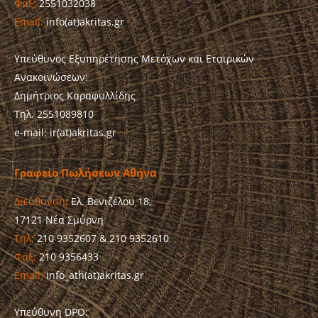
Φαξ:
2551032038
Email:
info(at)akritas.gr
Υπεύθυνος Εξυπηρέτησης Μετόχων και Εταιρικών
Ανακοινώσεων:
Δημήτριος Καραφυλλίδης
Τηλ. 2551089810
e-mail: ir(at)akritas.gr
Γραφείο Πωλήσεων Αθήνα
Διεύθυνση:
Ελ. Βενιζέλου 18,
17121 Νέα Σμύρνη
Τηλ:
210 9352607 & 210 9352610
Φαξ:
210 9356433
Email:
info_ath(at)akritas.gr
Υπεύθυνη DPO: