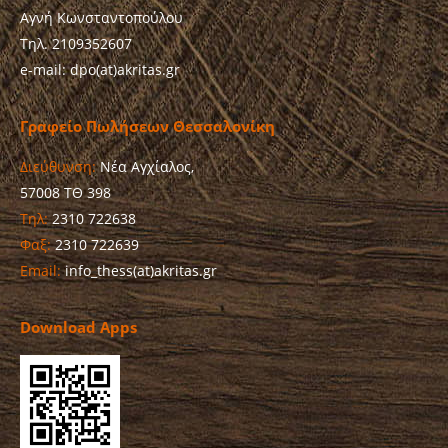
Αγνή Κωνσταντοπούλου
Τηλ. 2109352607
e-mail: dpo(at)akritas.gr
Γραφείο Πωλήσεων Θεσσαλονίκη
Διεύθυνση:
Νέα Αγχίαλος,
57008 ΤΘ 398
Τηλ:
2310 722638
Φαξ:
2310 722639
Email:
info_thess(at)akritas.gr
Download Apps