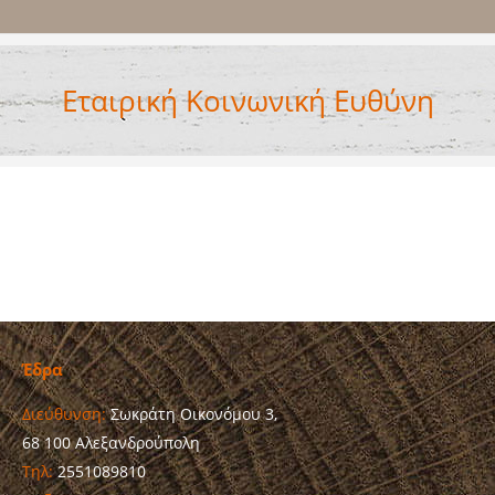
Εταιρική Κοινωνική Ευθύνη
Έδρα
Διεύθυνση:
Σωκράτη Οικονόμου 3,
68 100 Αλεξανδρούπολη
Τηλ:
2551089810