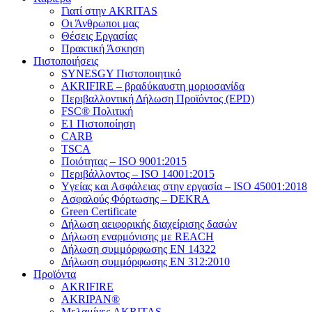
Γιατί στην AKRITAS
Οι Άνθρωποι μας
Θέσεις Εργασίας
Πρακτική Άσκηση
Πιστοποιήσεις
SYNESGY Πιστοποιητικό
AKRIFIRE – βραδύκαυστη μοριοσανίδα
Περιβαλλοντική Δήλωση Προϊόντος (EPD)
FSC® Πολιτική
E1 Πιστοποίηση
CARB
TSCA
Πoιότητας – ISO 9001:2015
Περιβάλλοντος – ISO 14001:2015
Yγείας και Ασφάλειας στην εργασία – ISO 45001:2018
Ασφαλούς Φόρτωσης – DEKRA
Green Certificate
Δήλωση αειφορικής διαχείρισης δασών
Δήλωση εναρμόνισης με REACH
Δήλωση συμμόρφωσης EN 14322
Δήλωση συμμόρφωσης EN 312:2010
Προϊόντα
AKRIFIRE
AKRIPAN®
Μελαμίνες AKRITAS