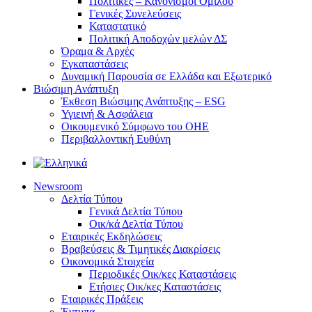
Πολιτικές – Κανονισμοί Ομίλου
Γενικές Συνελεύσεις
Καταστατικό
Πολιτική Αποδοχών μελών ΔΣ
Όραμα & Αρχές
Εγκαταστάσεις
Δυναμική Παρουσία σε Ελλάδα και Εξωτερικό
Βιώσιμη Ανάπτυξη
Έκθεση Βιώσιμης Ανάπτυξης – ESG
Υγιεινή & Ασφάλεια
Οικουμενικό Σύμφωνο του ΟΗΕ
Περιβαλλοντική Ευθύνη
Newsroom
Δελτία Τύπου
Γενικά Δελτία Τύπου
Οικ/κά Δελτία Τύπου
Εταιρικές Εκδηλώσεις
Βραβεύσεις & Τιμητικές Διακρίσεις
Οικονομικά Στοιχεία
Περιοδικές Οικ/κες Καταστάσεις
Ετήσιες Οικ/κες Καταστάσεις
Εταιρικές Πράξεις
Έντυπα