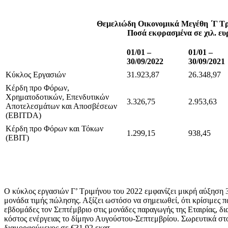
Θεμελιώδη Οικονομικά Μεγέθη ΄Γ Τρ
Ποσά εκφρασμένα σε χιλ. ε
01/01 –
01/01 –
30/09/2022
30/09/2021
Κύκλος Εργασιών
31.923,87
26.348,97
Κέρδη προ Φόρων,
Χρηματοδοτικών, Επενδυτικών
3.326,75
2.953,63
Αποτελεσμάτων και Αποσβέσεων
(EBITDA)
Κέρδη προ Φόρων και Τόκων
1.299,15
938,45
(EBIT)
Ο κύκλος εργασιών Γ’ Τριμήνου του 2022 εμφανίζει μικρή αύξηση 3
μονάδα τιμής πώλησης. Αξίζει ωστόσο να σημειωθεί, ότι κρίσιμες
εβδομάδες τον Σεπτέμβριο στις μονάδες παραγωγής της Εταιρίας, δ
κόστος ενέργειας το δίμηνο Αυγούστου-Σεπτεμβρίου. Σωρευτικά στ
διαμορφούμενος σε €31,92 εκατ.