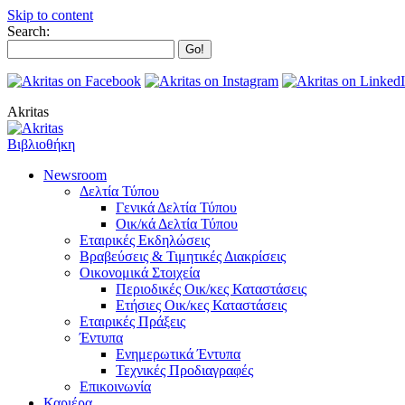
Skip to content
Search:
Akritas
Βιβλιοθήκη
Newsroom
Δελτία Τύπου
Γενικά Δελτία Τύπου
Οικ/κά Δελτία Τύπου
Εταιρικές Εκδηλώσεις
Βραβεύσεις & Τιμητικές Διακρίσεις
Οικονομικά Στοιχεία
Περιοδικές Οικ/κες Καταστάσεις
Ετήσιες Οικ/κες Καταστάσεις
Εταιρικές Πράξεις
Έντυπα
Ενημερωτικά Έντυπα
Τεχνικές Προδιαγραφές
Επικοινωνία
Καριέρα