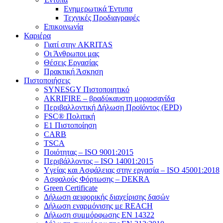
Ενημερωτικά Έντυπα
Τεχνικές Προδιαγραφές
Επικοινωνία
Καριέρα
Γιατί στην AKRITAS
Οι Άνθρωποι μας
Θέσεις Εργασίας
Πρακτική Άσκηση
Πιστοποιήσεις
SYNESGY Πιστοποιητικό
AKRIFIRE – βραδύκαυστη μοριοσανίδα
Περιβαλλοντική Δήλωση Προϊόντος (EPD)
FSC® Πολιτική
E1 Πιστοποίηση
CARB
TSCA
Πoιότητας – ISO 9001:2015
Περιβάλλοντος – ISO 14001:2015
Yγείας και Ασφάλειας στην εργασία – ISO 45001:2018
Ασφαλούς Φόρτωσης – DEKRA
Green Certificate
Δήλωση αειφορικής διαχείρισης δασών
Δήλωση εναρμόνισης με REACH
Δήλωση συμμόρφωσης EN 14322