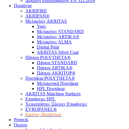
Δήλωση συμμόρφωσης EN 312:2010
Προϊόντα
AKRIFIRE
AKRIPAN®
Μελαμίνες AKRITAS
Υφές
Μελαμίνες STANDARD
Μελαμίνες ARTIKA®
Μελαμίνες ΑLMA
Digital Print
AKRITAS Silver Coat
Πάγκοι POLYTHETA®
Πάγκοι STANDARD
Πάγκοι ARTIKA®
Πάγκοι AKRITOP®
Πορτάκια POLYTHETA®
Μελαμινικά Πορτάκια
HPL Πορτάκια
AKRITAS Matching Surfaces
Επιφάνειες HPL
Χειροποίητες Ξύλινες Επιφάνειες
EVROPANEL®
Εικόνες Προϊόντων
Projects
Όμιλος