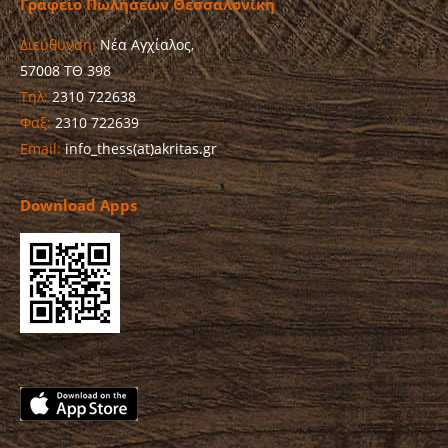
Γραφείο Πωλήσεων Θεσσαλονίκη
Διεύθυνση:
Νέα Αγχίαλος,
57008 ΤΘ 398
Τηλ:
2310 722638
Φαξ:
2310 722639
Email:
info_thess(at)akritas.gr
Download Apps