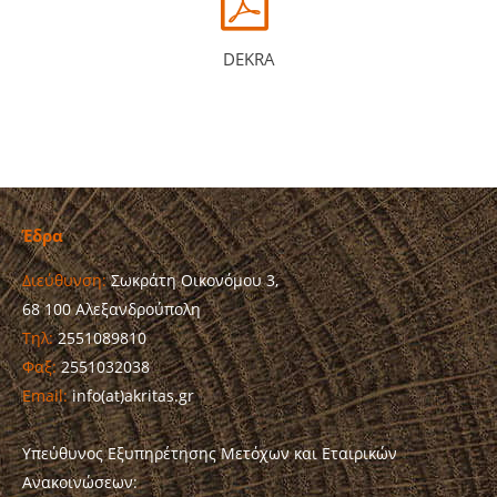
DEKRA
Έδρα
Διεύθυνση:
Σωκράτη Οικονόμου 3,
68 100 Αλεξανδρούπολη
Τηλ:
2551089810
Φαξ:
2551032038
Email:
info(at)akritas.gr
Υπεύθυνος Εξυπηρέτησης Μετόχων και Εταιρικών
Ανακοινώσεων: