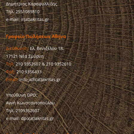
Δημήτριος Καραφυλλίδης
Τηλ. 2551089810
e-mail: ir(at)akritas.gr
Γραφείο Πωλήσεων Αθήνα
Διεύθυνση:
Ελ. Βενιζέλου 18,
17121 Νέα Σμύρνη
Τηλ:
210 9352607 & 210 9352610
Φαξ:
210 9356433
Email:
info_ath(at)akritas.gr
Υπεύθυνη DPO:
Αγνή Κωνσταντοπούλου
Τηλ. 2109352607
e-mail: dpo(at)akritas.gr