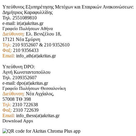
Υπεύθυνος Εξυπηρέτησης Μετόχων και Εταιρικών Ανακοινώσεων:
Δημήτριος Καραφυλλίδης
Τηλ. 2551089810
e-mail: ir(at)akritas.gr
Γραφείο Πωλήσεων Αθήνα
Διεύθυνση:
Ελ. Βενιζέλου 18,
17121 Νέα Σμύρνη
Τηλ:
210 9352607 & 210 9352610
Φαξ:
210 9356433
Email:
info_ath(at)akritas.gr
Υπεύθυνη DPO:
Αγνή Κωνσταντοπούλου
Τηλ. 2109352607
e-mail: dpo(at)akritas.gr
Γραφείο Πωλήσεων Θεσσαλονίκη
Διεύθυνση:
Νέα Αγχίαλος,
57008 ΤΘ 398
Τηλ:
2310 722638
Φαξ:
2310 722639
Email:
info_thess(at)akritas.gr
Download Apps