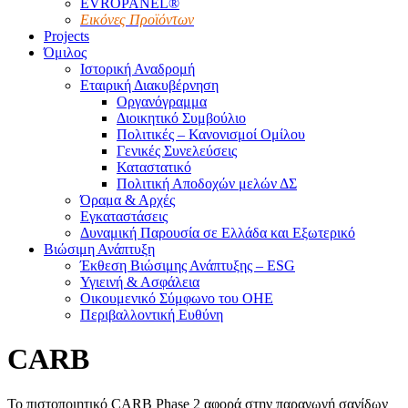
EVROPANEL®
Εικόνες Προϊόντων
Projects
Όμιλος
Ιστορική Αναδρομή
Εταιρική Διακυβέρνηση
Οργανόγραμμα
Διοικητικό Συμβούλιο
Πολιτικές – Κανονισμοί Ομίλου
Γενικές Συνελεύσεις
Καταστατικό
Πολιτική Αποδοχών μελών ΔΣ
Όραμα & Αρχές
Εγκαταστάσεις
Δυναμική Παρουσία σε Ελλάδα και Εξωτερικό
Βιώσιμη Ανάπτυξη
Έκθεση Βιώσιμης Ανάπτυξης – ESG
Υγιεινή & Ασφάλεια
Οικουμενικό Σύμφωνο του ΟΗΕ
Περιβαλλοντική Ευθύνη
CARB
Το πιστοποιητικό CARB Phase 2 αφορά στην παραγωγή σανίδων