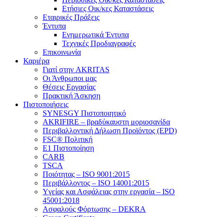
Ετήσιες Οικ/κες Καταστάσεις
Εταιρικές Πράξεις
Έντυπα
Ενημερωτικά Έντυπα
Τεχνικές Προδιαγραφές
Επικοινωνία
Καριέρα
Γιατί στην AKRITAS
Οι Άνθρωποι μας
Θέσεις Εργασίας
Πρακτική Άσκηση
Πιστοποιήσεις
SYNESGY Πιστοποιητικό
AKRIFIRE – βραδύκαυστη μοριοσανίδα
Περιβαλλοντική Δήλωση Προϊόντος (EPD)
FSC® Πολιτική
E1 Πιστοποίηση
CARB
TSCA
Πoιότητας – ISO 9001:2015
Περιβάλλοντος – ISO 14001:2015
Yγείας και Ασφάλειας στην εργασία – ISO
45001:2018
Ασφαλούς Φόρτωσης – DEKRA