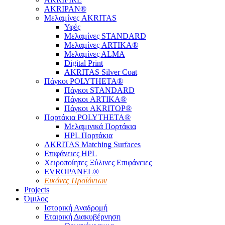
AKRIPAN®
Μελαμίνες AKRITAS
Υφές
Μελαμίνες STANDARD
Μελαμίνες ARTIKA®
Μελαμίνες ΑLMA
Digital Print
AKRITAS Silver Coat
Πάγκοι POLYTHETA®
Πάγκοι STANDARD
Πάγκοι ARTIKA®
Πάγκοι AKRITOP®
Πορτάκια POLYTHETA®
Μελαμινικά Πορτάκια
HPL Πορτάκια
AKRITAS Matching Surfaces
Επιφάνειες HPL
Χειροποίητες Ξύλινες Επιφάνειες
EVROPANEL®
Εικόνες Προϊόντων
Projects
Όμιλος
Ιστορική Αναδρομή
Εταιρική Διακυβέρνηση