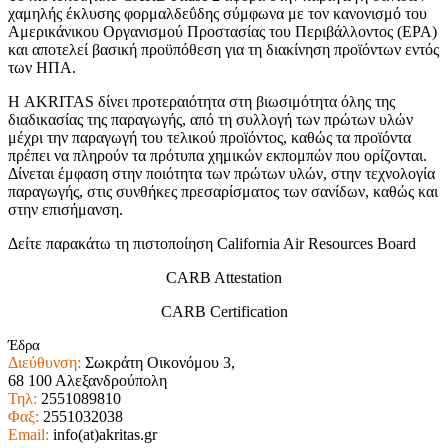
χαμηλής έκλυσης φορμαλδεΰδης σύμφωνα με τον κανονισμό του
Αμερικάνικου Οργανισμού Προστασίας του Περιβάλλοντος (EPA)
και αποτελεί βασική προϋπόθεση για τη διακίνηση προϊόντων εντός
των ΗΠΑ.
Η AKRITAS δίνει προτεραιότητα στη βιωσιμότητα όλης της
διαδικασίας της παραγωγής, από τη συλλογή των πρώτων υλών
μέχρι την παραγωγή του τελικού προϊόντος, καθώς τα προϊόντα
πρέπει να πληρούν τα πρότυπα χημικών εκπομπών που ορίζονται.
Δίνεται έμφαση στην ποιότητα των πρώτων υλών, στην τεχνολογία
παραγωγής, στις συνθήκες πρεσαρίσματος των σανίδων, καθώς και
στην επισήμανση.
Δείτε παρακάτω τη πιστοποίηση California Air Resources Board
CARB Attestation
CARB Certification
Έδρα
Διεύθυνση:
Σωκράτη Οικονόμου 3,
68 100 Αλεξανδρούπολη
Τηλ:
2551089810
Φαξ:
2551032038
Email:
info(at)akritas.gr