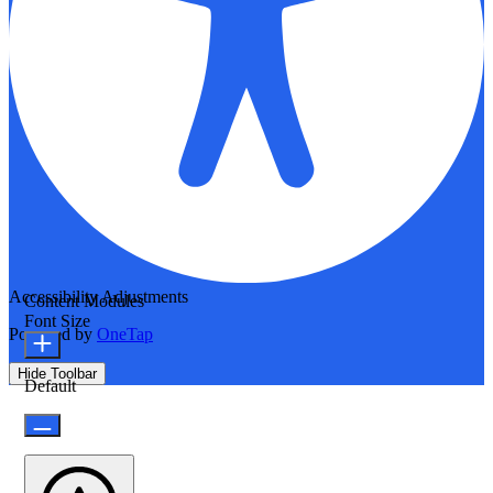
Accessibility Adjustments
Content Modules
Font Size
Powered by
OneTap
Hide Toolbar
Default