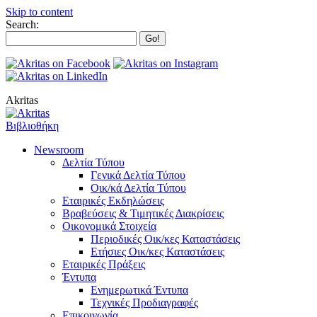
Skip to content
Search:
Akritas
Βιβλιοθήκη
Newsroom
Δελτία Τύπου
Γενικά Δελτία Τύπου
Οικ/κά Δελτία Τύπου
Εταιρικές Εκδηλώσεις
Βραβεύσεις & Τιμητικές Διακρίσεις
Οικονομικά Στοιχεία
Περιοδικές Οικ/κες Καταστάσεις
Ετήσιες Οικ/κες Καταστάσεις
Εταιρικές Πράξεις
Έντυπα
Ενημερωτικά Έντυπα
Τεχνικές Προδιαγραφές
Επικοινωνία