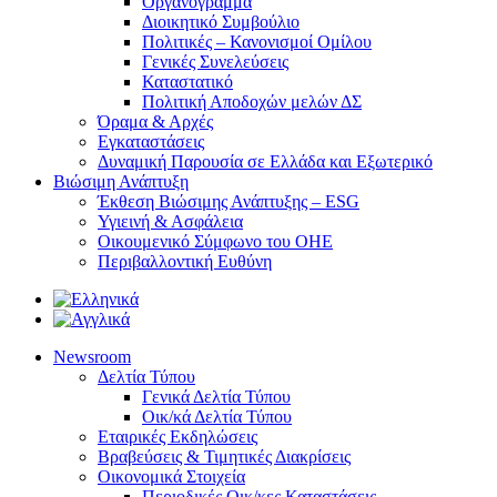
Οργανόγραμμα
Διοικητικό Συμβούλιο
Πολιτικές – Κανονισμοί Ομίλου
Γενικές Συνελεύσεις
Καταστατικό
Πολιτική Αποδοχών μελών ΔΣ
Όραμα & Αρχές
Εγκαταστάσεις
Δυναμική Παρουσία σε Ελλάδα και Εξωτερικό
Βιώσιμη Ανάπτυξη
Έκθεση Βιώσιμης Ανάπτυξης – ESG
Υγιεινή & Ασφάλεια
Οικουμενικό Σύμφωνο του ΟΗΕ
Περιβαλλοντική Ευθύνη
Newsroom
Δελτία Τύπου
Γενικά Δελτία Τύπου
Οικ/κά Δελτία Τύπου
Εταιρικές Εκδηλώσεις
Βραβεύσεις & Τιμητικές Διακρίσεις
Οικονομικά Στοιχεία
Περιοδικές Οικ/κες Καταστάσεις