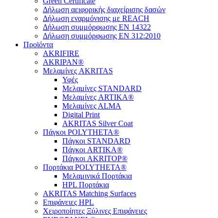
Green Certificate
Δήλωση αειφορικής διαχείρισης δασών
Δήλωση εναρμόνισης με REACH
Δήλωση συμμόρφωσης EN 14322
Δήλωση συμμόρφωσης EN 312:2010
Προϊόντα
AKRIFIRE
AKRIPAN®
Μελαμίνες AKRITAS
Υφές
Μελαμίνες STANDARD
Μελαμίνες ARTIKA®
Μελαμίνες ΑLMA
Digital Print
AKRITAS Silver Coat
Πάγκοι POLYTHETA®
Πάγκοι STANDARD
Πάγκοι ARTIKA®
Πάγκοι AKRITOP®
Πορτάκια POLYTHETA®
Μελαμινικά Πορτάκια
HPL Πορτάκια
AKRITAS Matching Surfaces
Επιφάνειες HPL
Χειροποίητες Ξύλινες Επιφάνειες