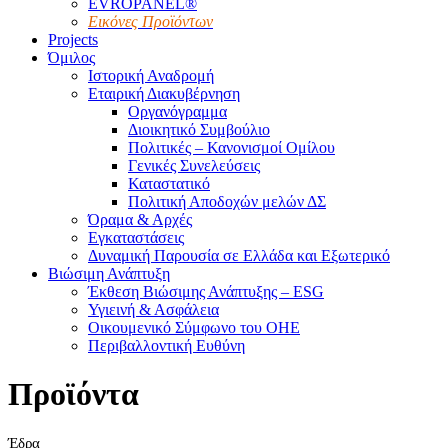
EVROPANEL®
Εικόνες Προϊόντων
Projects
Όμιλος
Ιστορική Αναδρομή
Εταιρική Διακυβέρνηση
Οργανόγραμμα
Διοικητικό Συμβούλιο
Πολιτικές – Κανονισμοί Ομίλου
Γενικές Συνελεύσεις
Καταστατικό
Πολιτική Αποδοχών μελών ΔΣ
Όραμα & Αρχές
Εγκαταστάσεις
Δυναμική Παρουσία σε Ελλάδα και Εξωτερικό
Βιώσιμη Ανάπτυξη
Έκθεση Βιώσιμης Ανάπτυξης – ESG
Υγιεινή & Ασφάλεια
Οικουμενικό Σύμφωνο του ΟΗΕ
Περιβαλλοντική Ευθύνη
Προϊόντα
Έδρα