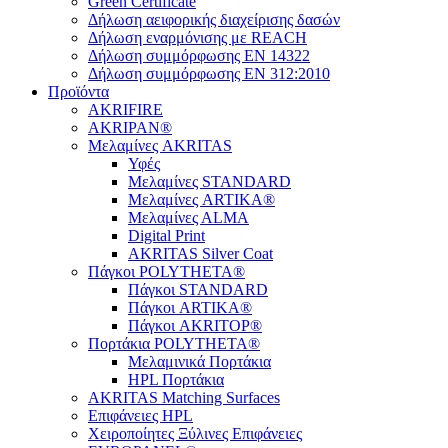
Green Certificate
Δήλωση αειφορικής διαχείρισης δασών
Δήλωση εναρμόνισης με REACH
Δήλωση συμμόρφωσης EN 14322
Δήλωση συμμόρφωσης EN 312:2010
Προϊόντα
AKRIFIRE
AKRIPAN®
Μελαμίνες AKRITAS
Υφές
Μελαμίνες STANDARD
Μελαμίνες ARTIKA®
Μελαμίνες ΑLMA
Digital Print
AKRITAS Silver Coat
Πάγκοι POLYTHETA®
Πάγκοι STANDARD
Πάγκοι ARTIKA®
Πάγκοι AKRITOP®
Πορτάκια POLYTHETA®
Μελαμινικά Πορτάκια
HPL Πορτάκια
AKRITAS Matching Surfaces
Επιφάνειες HPL
Χειροποίητες Ξύλινες Επιφάνειες