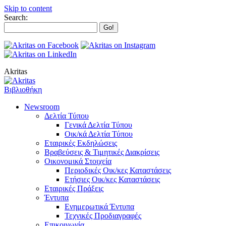
Skip to content
Search:
Akritas
Βιβλιοθήκη
Newsroom
Δελτία Τύπου
Γενικά Δελτία Τύπου
Οικ/κά Δελτία Τύπου
Εταιρικές Εκδηλώσεις
Βραβεύσεις & Τιμητικές Διακρίσεις
Οικονομικά Στοιχεία
Περιοδικές Οικ/κες Καταστάσεις
Ετήσιες Οικ/κες Καταστάσεις
Εταιρικές Πράξεις
Έντυπα
Ενημερωτικά Έντυπα
Τεχνικές Προδιαγραφές
Επικοινωνία