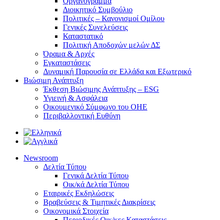
Οργανόγραμμα
Διοικητικό Συμβούλιο
Πολιτικές – Κανονισμοί Ομίλου
Γενικές Συνελεύσεις
Καταστατικό
Πολιτική Αποδοχών μελών ΔΣ
Όραμα & Αρχές
Εγκαταστάσεις
Δυναμική Παρουσία σε Ελλάδα και Εξωτερικό
Βιώσιμη Ανάπτυξη
Έκθεση Βιώσιμης Ανάπτυξης – ESG
Υγιεινή & Ασφάλεια
Οικουμενικό Σύμφωνο του ΟΗΕ
Περιβαλλοντική Ευθύνη
Newsroom
Δελτία Τύπου
Γενικά Δελτία Τύπου
Οικ/κά Δελτία Τύπου
Εταιρικές Εκδηλώσεις
Βραβεύσεις & Τιμητικές Διακρίσεις
Οικονομικά Στοιχεία
Περιοδικές Οικ/κες Καταστάσεις