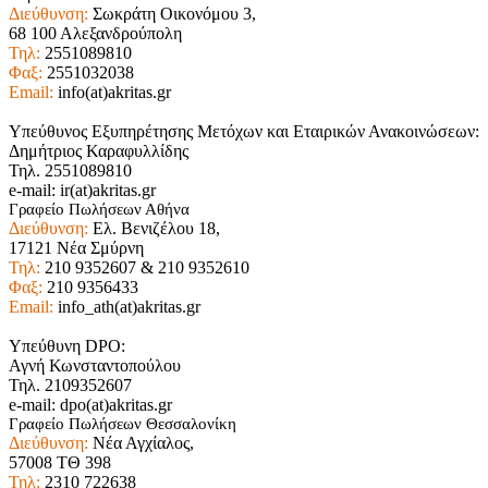
Διεύθυνση:
Σωκράτη Οικονόμου 3,
68 100 Αλεξανδρούπολη
Τηλ:
2551089810
Φαξ:
2551032038
Email:
info(at)akritas.gr
Υπεύθυνος Εξυπηρέτησης Μετόχων και Εταιρικών Ανακοινώσεων:
Δημήτριος Καραφυλλίδης
Τηλ. 2551089810
e-mail: ir(at)akritas.gr
Γραφείο Πωλήσεων Αθήνα
Διεύθυνση:
Ελ. Βενιζέλου 18,
17121 Νέα Σμύρνη
Τηλ:
210 9352607 & 210 9352610
Φαξ:
210 9356433
Email:
info_ath(at)akritas.gr
Υπεύθυνη DPO:
Αγνή Κωνσταντοπούλου
Τηλ. 2109352607
e-mail: dpo(at)akritas.gr
Γραφείο Πωλήσεων Θεσσαλονίκη
Διεύθυνση:
Νέα Αγχίαλος,
57008 ΤΘ 398
Τηλ:
2310 722638