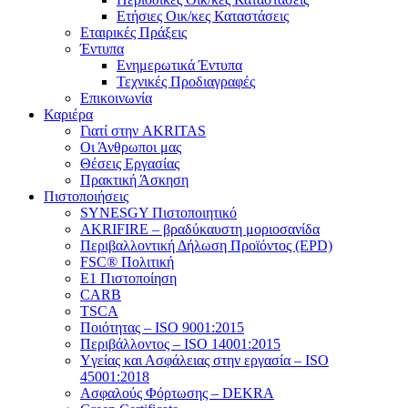
Ετήσιες Οικ/κες Καταστάσεις
Εταιρικές Πράξεις
Έντυπα
Ενημερωτικά Έντυπα
Τεχνικές Προδιαγραφές
Επικοινωνία
Καριέρα
Γιατί στην AKRITAS
Οι Άνθρωποι μας
Θέσεις Εργασίας
Πρακτική Άσκηση
Πιστοποιήσεις
SYNESGY Πιστοποιητικό
AKRIFIRE – βραδύκαυστη μοριοσανίδα
Περιβαλλοντική Δήλωση Προϊόντος (EPD)
FSC® Πολιτική
E1 Πιστοποίηση
CARB
TSCA
Πoιότητας – ISO 9001:2015
Περιβάλλοντος – ISO 14001:2015
Yγείας και Ασφάλειας στην εργασία – ISO
45001:2018
Ασφαλούς Φόρτωσης – DEKRA