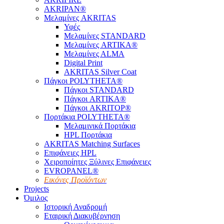
AKRIPAN®
Μελαμίνες AKRITAS
Υφές
Μελαμίνες STANDARD
Μελαμίνες ARTIKA®
Μελαμίνες ΑLMA
Digital Print
AKRITAS Silver Coat
Πάγκοι POLYTHETA®
Πάγκοι STANDARD
Πάγκοι ARTIKA®
Πάγκοι AKRITOP®
Πορτάκια POLYTHETA®
Μελαμινικά Πορτάκια
HPL Πορτάκια
AKRITAS Matching Surfaces
Επιφάνειες HPL
Χειροποίητες Ξύλινες Επιφάνειες
EVROPANEL®
Εικόνες Προϊόντων
Projects
Όμιλος
Ιστορική Αναδρομή
Εταιρική Διακυβέρνηση