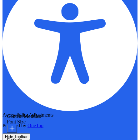
Accessibility Adjustments
Content Modules
Font Size
Powered by
OneTap
Hide Toolbar