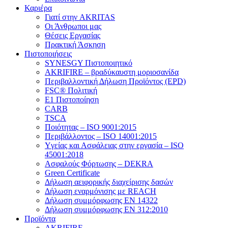
Καριέρα
Γιατί στην AKRITAS
Οι Άνθρωποι μας
Θέσεις Εργασίας
Πρακτική Άσκηση
Πιστοποιήσεις
SYNESGY Πιστοποιητικό
AKRIFIRE – βραδύκαυστη μοριοσανίδα
Περιβαλλοντική Δήλωση Προϊόντος (EPD)
FSC® Πολιτική
E1 Πιστοποίηση
CARB
TSCA
Πoιότητας – ISO 9001:2015
Περιβάλλοντος – ISO 14001:2015
Yγείας και Ασφάλειας στην εργασία – ISO
45001:2018
Ασφαλούς Φόρτωσης – DEKRA
Green Certificate
Δήλωση αειφορικής διαχείρισης δασών
Δήλωση εναρμόνισης με REACH
Δήλωση συμμόρφωσης EN 14322
Δήλωση συμμόρφωσης EN 312:2010
Προϊόντα
AKRIFIRE