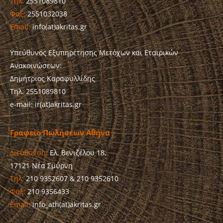
Τηλ:
2551089810
Φαξ:
2551032038
Email:
info(at)akritas.gr
Υπεύθυνος Εξυπηρέτησης Μετόχων και Εταιρικών
Ανακοινώσεων:
Δημήτριος Καραφυλλίδης
Τηλ. 2551089810
e-mail: ir(at)akritas.gr
Γραφείο Πωλήσεων Αθήνα
Διεύθυνση:
Ελ. Βενιζέλου 18,
17121 Νέα Σμύρνη
Τηλ:
210 9352607 & 210 9352610
Φαξ:
210 9356433
Email:
info_ath(at)akritas.gr