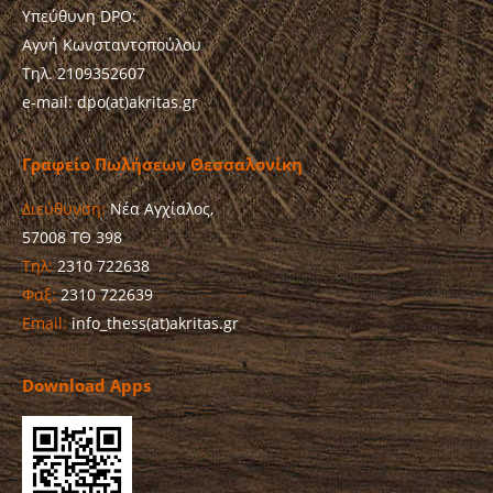
Υπεύθυνη DPO:
Αγνή Κωνσταντοπούλου
Τηλ. 2109352607
e-mail: dpo(at)akritas.gr
Γραφείο Πωλήσεων Θεσσαλονίκη
Διεύθυνση:
Νέα Αγχίαλος,
57008 ΤΘ 398
Τηλ:
2310 722638
Φαξ:
2310 722639
Email:
info_thess(at)akritas.gr
Download Apps