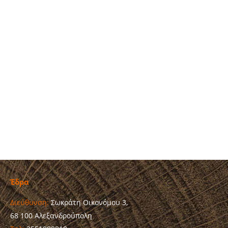
F 2255 SCU ΑΠΤΕΡΑ
Έδρα
Διεύθυνση:
Σωκράτη Οικονόμου 3,
68 100 Αλεξανδρούπολη