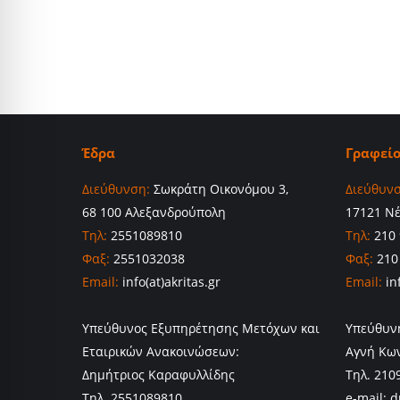
Έδρα
Γραφεί
Διεύθυνση:
Σωκράτη Οικονόμου 3,
Διεύθυνσ
68 100 Αλεξανδρούπολη
17121 Ν
Τηλ:
2551089810
Τηλ:
210 
Φαξ:
2551032038
Φαξ:
210
Email:
info(at)akritas.gr
Email:
inf
Υπεύθυνος Εξυπηρέτησης Μετόχων και
Υπεύθυν
Εταιρικών Ανακοινώσεων:
Αγνή Κω
Δημήτριος Καραφυλλίδης
Τηλ. 210
Τηλ. 2551089810
e-mail: d