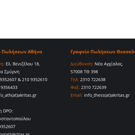
ο Πωλήσεων Αθήνα
Γραφείο Πωλήσεων Θεσσαλ
η:
Ελ. Βενιζέλου 18,
Διεύθυνση:
Νέα Αγχίαλος,
έα Σμύρνη
57008 ΤΘ 398
9352607 & 210 9352610
Τηλ:
2310 722638
 9356433
Φαξ:
2310 722639
o_ath(at)akritas.gr
Email:
info_thess(at)akritas.gr
η DPO:
νσταντοπούλου
9352607
po(at)akritas.gr