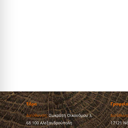
Έδρα
Γραφεί
Διεύθυνση:
Σωκράτη Οικονόμου 3,
Διεύθυνσ
68 100 Αλεξανδρούπολη
17121 Ν