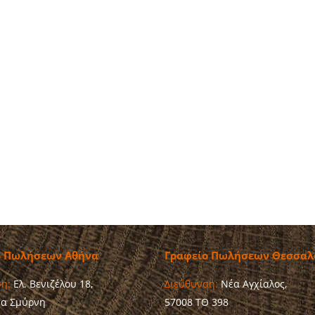
ο Πωλήσεων Αθήνα
Γραφείο Πωλήσεων Θεσσαλ
η:
Ελ. Βενιζέλου 18,
Διεύθυνση:
Νέα Αγχίαλος,
έα Σμύρνη
57008 ΤΘ 398