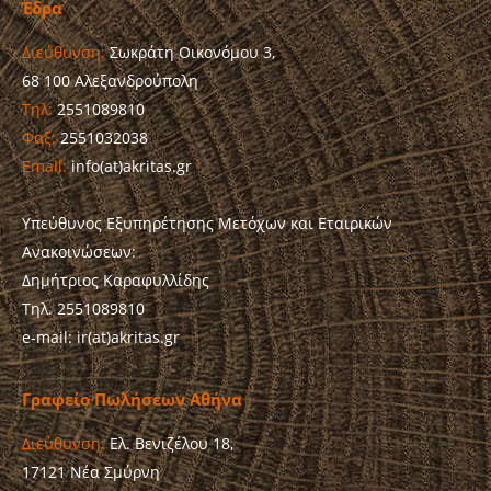
Έδρα
Διεύθυνση:
Σωκράτη Οικονόμου 3,
68 100 Αλεξανδρούπολη
Τηλ:
2551089810
Φαξ:
2551032038
Email:
info(at)akritas.gr
Υπεύθυνος Εξυπηρέτησης Μετόχων και Εταιρικών
Ανακοινώσεων:
Δημήτριος Καραφυλλίδης
Τηλ. 2551089810
e-mail: ir(at)akritas.gr
Γραφείο Πωλήσεων Αθήνα
Διεύθυνση:
Ελ. Βενιζέλου 18,
17121 Νέα Σμύρνη