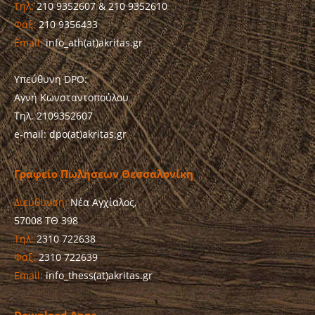
Τηλ:
210 9352607 & 210 9352610
Φαξ:
210 9356433
Email:
info_ath(at)akritas.gr
Υπεύθυνη DPO:
Αγνή Κωνσταντοπούλου
Τηλ. 2109352607
e-mail: dpo(at)akritas.gr
Γραφείο Πωλήσεων Θεσσαλονίκη
Διεύθυνση:
Νέα Αγχίαλος,
57008 ΤΘ 398
Τηλ:
2310 722638
Φαξ:
2310 722639
Email:
info_thess(at)akritas.gr
Download Apps