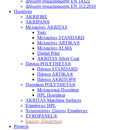
Δήλωση συμμόρφωσης EN 14322
Δήλωση συμμόρφωσης EN 312:2010
Προϊόντα
AKRIFIRE
AKRIPAN®
Μελαμίνες AKRITAS
Υφές
Μελαμίνες STANDARD
Μελαμίνες ARTIKA®
Μελαμίνες ΑLMA
Digital Print
AKRITAS Silver Coat
Πάγκοι POLYTHETA®
Πάγκοι STANDARD
Πάγκοι ARTIKA®
Πάγκοι AKRITOP®
Πορτάκια POLYTHETA®
Μελαμινικά Πορτάκια
HPL Πορτάκια
AKRITAS Matching Surfaces
Επιφάνειες HPL
Χειροποίητες Ξύλινες Επιφάνειες
EVROPANEL®
Εικόνες Προϊόντων
Projects