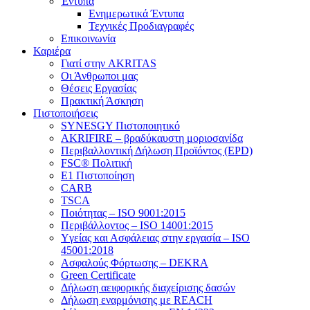
Έντυπα
Ενημερωτικά Έντυπα
Τεχνικές Προδιαγραφές
Επικοινωνία
Καριέρα
Γιατί στην AKRITAS
Οι Άνθρωποι μας
Θέσεις Εργασίας
Πρακτική Άσκηση
Πιστοποιήσεις
SYNESGY Πιστοποιητικό
AKRIFIRE – βραδύκαυστη μοριοσανίδα
Περιβαλλοντική Δήλωση Προϊόντος (EPD)
FSC® Πολιτική
E1 Πιστοποίηση
CARB
TSCA
Πoιότητας – ISO 9001:2015
Περιβάλλοντος – ISO 14001:2015
Yγείας και Ασφάλειας στην εργασία – ISO
45001:2018
Ασφαλούς Φόρτωσης – DEKRA
Green Certificate
Δήλωση αειφορικής διαχείρισης δασών
Δήλωση εναρμόνισης με REACH