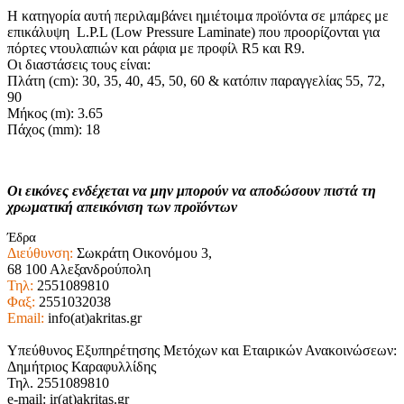
Η κατηγορία αυτή περιλαμβάνει ημιέτοιμα προϊόντα σε μπάρες με
επικάλυψη L.P.L (Low Pressure Laminate) που προορίζονται για
πόρτες ντουλαπιών και ράφια με προφίλ R5 και R9.
Οι διαστάσεις τους είναι:
Πλάτη (cm): 30, 35, 40, 45, 50, 60 & κατόπιν παραγγελίας 55, 72,
90
Μήκος (m): 3.65
Πάχος (mm): 18
Οι εικόνες ενδέχεται να μην μπορούν να αποδώσουν πιστά τη
χρωματική απεικόνιση των προϊόντων
Έδρα
Διεύθυνση:
Σωκράτη Οικονόμου 3,
68 100 Αλεξανδρούπολη
Τηλ:
2551089810
Φαξ:
2551032038
Email:
info(at)akritas.gr
Υπεύθυνος Εξυπηρέτησης Μετόχων και Εταιρικών Ανακοινώσεων:
Δημήτριος Καραφυλλίδης
Τηλ. 2551089810
e-mail: ir(at)akritas.gr