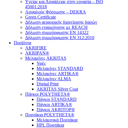
Yγείας και Ασφάλειας στην εργασία – ISO
45001:2018
Ασφαλούς Φόρτωσης – DEKRA
Green Certificate
Δήλωση αειφορικής διαχείρισης δασών
Δήλωση εναρμόνισης με REACH
Δήλωση συμμόρφωσης EN 14322
Δήλωση συμμόρφωσης EN 312:2010
Προϊόντα
AKRIFIRE
AKRIPAN®
Μελαμίνες AKRITAS
Υφές
Μελαμίνες STANDARD
Μελαμίνες ARTIKA®
Μελαμίνες ΑLMA
Digital Print
AKRITAS Silver Coat
Πάγκοι POLYTHETA®
Πάγκοι STANDARD
Πάγκοι ARTIKA®
Πάγκοι AKRITOP®
Πορτάκια POLYTHETA®
Μελαμινικά Πορτάκια
HPL Πορτάκια