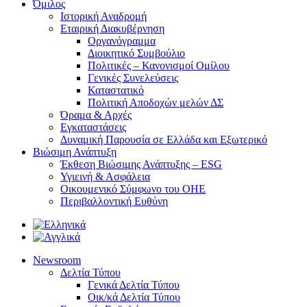
Όμιλος
Ιστορική Αναδρομή
Εταιρική Διακυβέρνηση
Οργανόγραμμα
Διοικητικό Συμβούλιο
Πολιτικές – Κανονισμοί Ομίλου
Γενικές Συνελεύσεις
Καταστατικό
Πολιτική Αποδοχών μελών ΔΣ
Όραμα & Αρχές
Εγκαταστάσεις
Δυναμική Παρουσία σε Ελλάδα και Εξωτερικό
Βιώσιμη Ανάπτυξη
Έκθεση Βιώσιμης Ανάπτυξης – ESG
Υγιεινή & Ασφάλεια
Οικουμενικό Σύμφωνο του ΟΗΕ
Περιβαλλοντική Ευθύνη
Newsroom
Δελτία Τύπου
Γενικά Δελτία Τύπου
Οικ/κά Δελτία Τύπου