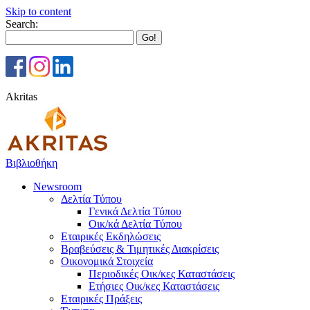
Skip to content
Search:
Akritas
Βιβλιοθήκη
Newsroom
Δελτία Τύπου
Γενικά Δελτία Τύπου
Οικ/κά Δελτία Τύπου
Εταιρικές Εκδηλώσεις
Βραβεύσεις & Τιμητικές Διακρίσεις
Οικονομικά Στοιχεία
Περιοδικές Οικ/κες Καταστάσεις
Ετήσιες Οικ/κες Καταστάσεις
Εταιρικές Πράξεις