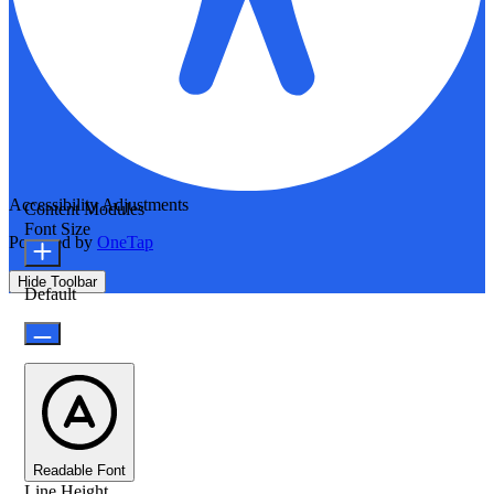
Accessibility Adjustments
Content Modules
Font Size
Powered by
OneTap
Hide Toolbar
Default
Readable Font
Line Height