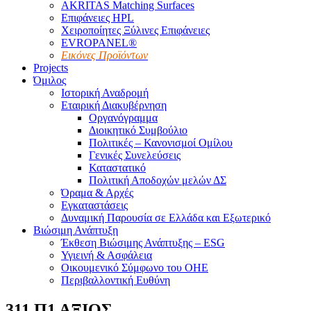
AKRITAS Matching Surfaces
Επιφάνειες HPL
Χειροποίητες Ξύλινες Επιφάνειες
EVROPANEL®
Εικόνες Προϊόντων
Projects
Όμιλος
Ιστορική Αναδρομή
Εταιρική Διακυβέρνηση
Οργανόγραμμα
Διοικητικό Συμβούλιο
Πολιτικές – Κανονισμοί Ομίλου
Γενικές Συνελεύσεις
Καταστατικό
Πολιτική Αποδοχών μελών ΔΣ
Όραμα & Αρχές
Εγκαταστάσεις
Δυναμική Παρουσία σε Ελλάδα και Εξωτερικό
Βιώσιμη Ανάπτυξη
Έκθεση Βιώσιμης Ανάπτυξης – ESG
Υγιεινή & Ασφάλεια
Οικουμενικό Σύμφωνο του ΟΗΕ
Περιβαλλοντική Ευθύνη
311 Π1 ΑΞΙΟΣ