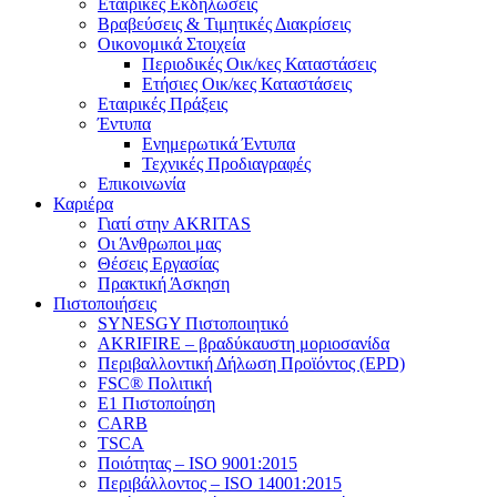
Εταιρικές Εκδηλώσεις
Βραβεύσεις & Τιμητικές Διακρίσεις
Οικονομικά Στοιχεία
Περιοδικές Οικ/κες Καταστάσεις
Ετήσιες Οικ/κες Καταστάσεις
Εταιρικές Πράξεις
Έντυπα
Ενημερωτικά Έντυπα
Τεχνικές Προδιαγραφές
Επικοινωνία
Καριέρα
Γιατί στην AKRITAS
Οι Άνθρωποι μας
Θέσεις Εργασίας
Πρακτική Άσκηση
Πιστοποιήσεις
SYNESGY Πιστοποιητικό
AKRIFIRE – βραδύκαυστη μοριοσανίδα
Περιβαλλοντική Δήλωση Προϊόντος (EPD)
FSC® Πολιτική
E1 Πιστοποίηση
CARB
TSCA
Πoιότητας – ISO 9001:2015
Περιβάλλοντος – ISO 14001:2015