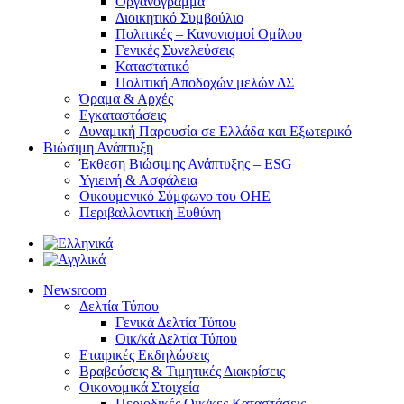
Οργανόγραμμα
Διοικητικό Συμβούλιο
Πολιτικές – Κανονισμοί Ομίλου
Γενικές Συνελεύσεις
Καταστατικό
Πολιτική Αποδοχών μελών ΔΣ
Όραμα & Αρχές
Εγκαταστάσεις
Δυναμική Παρουσία σε Ελλάδα και Εξωτερικό
Βιώσιμη Ανάπτυξη
Έκθεση Βιώσιμης Ανάπτυξης – ESG
Υγιεινή & Ασφάλεια
Οικουμενικό Σύμφωνο του ΟΗΕ
Περιβαλλοντική Ευθύνη
Newsroom
Δελτία Τύπου
Γενικά Δελτία Τύπου
Οικ/κά Δελτία Τύπου
Εταιρικές Εκδηλώσεις
Βραβεύσεις & Τιμητικές Διακρίσεις
Οικονομικά Στοιχεία
Περιοδικές Οικ/κες Καταστάσεις