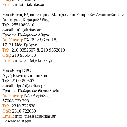
Email:
info(at)akritas.gr
Υπεύθυνος Εξυπηρέτησης Μετόχων και Εταιρικών Ανακοινώσεων:
Δημήτριος Καραφυλλίδης
Τηλ. 2551089810
e-mail: ir(at)akritas.gr
Γραφείο Πωλήσεων Αθήνα
Διεύθυνση:
Ελ. Βενιζέλου 18,
17121 Νέα Σμύρνη
Τηλ:
210 9352607 & 210 9352610
Φαξ:
210 9356433
Email:
info_ath(at)akritas.gr
Υπεύθυνη DPO:
Αγνή Κωνσταντοπούλου
Τηλ. 2109352607
e-mail: dpo(at)akritas.gr
Γραφείο Πωλήσεων Θεσσαλονίκη
Διεύθυνση:
Νέα Αγχίαλος,
57008 ΤΘ 398
Τηλ:
2310 722638
Φαξ:
2310 722639
Email:
info_thess(at)akritas.gr
Download Apps