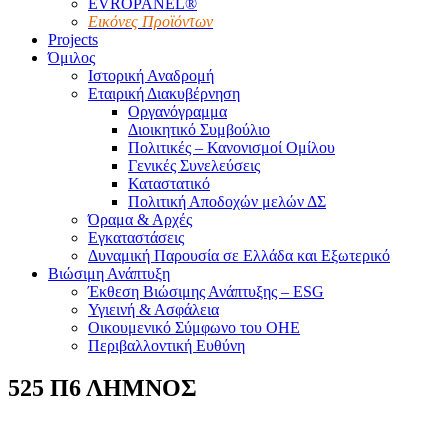
EVROPANEL®
Εικόνες Προϊόντων
Projects
Όμιλος
Ιστορική Αναδρομή
Εταιρική Διακυβέρνηση
Οργανόγραμμα
Διοικητικό Συμβούλιο
Πολιτικές – Κανονισμοί Ομίλου
Γενικές Συνελεύσεις
Καταστατικό
Πολιτική Αποδοχών μελών ΔΣ
Όραμα & Αρχές
Εγκαταστάσεις
Δυναμική Παρουσία σε Ελλάδα και Εξωτερικό
Βιώσιμη Ανάπτυξη
Έκθεση Βιώσιμης Ανάπτυξης – ESG
Υγιεινή & Ασφάλεια
Οικουμενικό Σύμφωνο του ΟΗΕ
Περιβαλλοντική Ευθύνη
525 Π6 ΛΗΜΝΟΣ