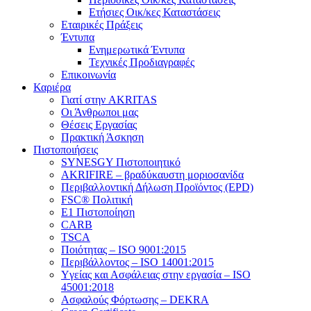
Ετήσιες Οικ/κες Καταστάσεις
Εταιρικές Πράξεις
Έντυπα
Ενημερωτικά Έντυπα
Τεχνικές Προδιαγραφές
Επικοινωνία
Καριέρα
Γιατί στην AKRITAS
Οι Άνθρωποι μας
Θέσεις Εργασίας
Πρακτική Άσκηση
Πιστοποιήσεις
SYNESGY Πιστοποιητικό
AKRIFIRE – βραδύκαυστη μοριοσανίδα
Περιβαλλοντική Δήλωση Προϊόντος (EPD)
FSC® Πολιτική
E1 Πιστοποίηση
CARB
TSCA
Πoιότητας – ISO 9001:2015
Περιβάλλοντος – ISO 14001:2015
Yγείας και Ασφάλειας στην εργασία – ISO
45001:2018
Ασφαλούς Φόρτωσης – DEKRA