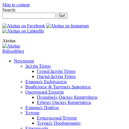
Skip to content
Search:
Akritas
Βιβλιοθήκη
Newsroom
Δελτία Τύπου
Γενικά Δελτία Τύπου
Οικ/κά Δελτία Τύπου
Εταιρικές Εκδηλώσεις
Βραβεύσεις & Τιμητικές Διακρίσεις
Οικονομικά Στοιχεία
Περιοδικές Οικ/κες Καταστάσεις
Ετήσιες Οικ/κες Καταστάσεις
Εταιρικές Πράξεις
Έντυπα
Ενημερωτικά Έντυπα
Τεχνικές Προδιαγραφές
Επικοινωνία