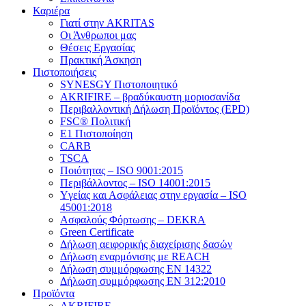
Καριέρα
Γιατί στην AKRITAS
Οι Άνθρωποι μας
Θέσεις Εργασίας
Πρακτική Άσκηση
Πιστοποιήσεις
SYNESGY Πιστοποιητικό
AKRIFIRE – βραδύκαυστη μοριοσανίδα
Περιβαλλοντική Δήλωση Προϊόντος (EPD)
FSC® Πολιτική
E1 Πιστοποίηση
CARB
TSCA
Πoιότητας – ISO 9001:2015
Περιβάλλοντος – ISO 14001:2015
Yγείας και Ασφάλειας στην εργασία – ISO
45001:2018
Ασφαλούς Φόρτωσης – DEKRA
Green Certificate
Δήλωση αειφορικής διαχείρισης δασών
Δήλωση εναρμόνισης με REACH
Δήλωση συμμόρφωσης EN 14322
Δήλωση συμμόρφωσης EN 312:2010
Προϊόντα
AKRIFIRE