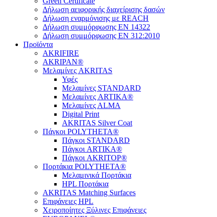
Green Certificate
Δήλωση αειφορικής διαχείρισης δασών
Δήλωση εναρμόνισης με REACH
Δήλωση συμμόρφωσης EN 14322
Δήλωση συμμόρφωσης EN 312:2010
Προϊόντα
AKRIFIRE
AKRIPAN®
Μελαμίνες AKRITAS
Υφές
Μελαμίνες STANDARD
Μελαμίνες ARTIKA®
Μελαμίνες ΑLMA
Digital Print
AKRITAS Silver Coat
Πάγκοι POLYTHETA®
Πάγκοι STANDARD
Πάγκοι ARTIKA®
Πάγκοι AKRITOP®
Πορτάκια POLYTHETA®
Μελαμινικά Πορτάκια
HPL Πορτάκια
AKRITAS Matching Surfaces
Επιφάνειες HPL
Χειροποίητες Ξύλινες Επιφάνειες