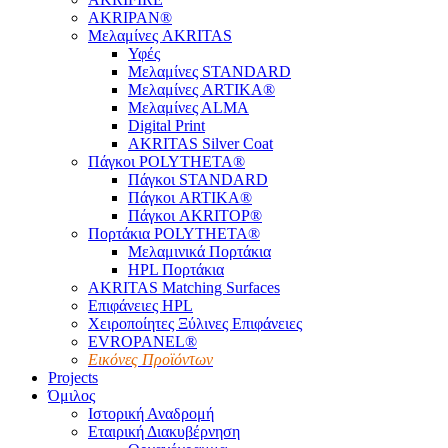
AKRIPAN®
Μελαμίνες AKRITAS
Υφές
Μελαμίνες STANDARD
Μελαμίνες ARTIKA®
Μελαμίνες ΑLMA
Digital Print
AKRITAS Silver Coat
Πάγκοι POLYTHETA®
Πάγκοι STANDARD
Πάγκοι ARTIKA®
Πάγκοι AKRITOP®
Πορτάκια POLYTHETA®
Μελαμινικά Πορτάκια
HPL Πορτάκια
AKRITAS Matching Surfaces
Επιφάνειες HPL
Χειροποίητες Ξύλινες Επιφάνειες
EVROPANEL®
Εικόνες Προϊόντων
Projects
Όμιλος
Ιστορική Αναδρομή
Εταιρική Διακυβέρνηση