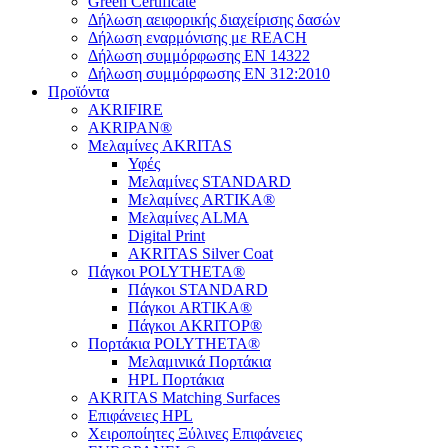
Green Certificate
Δήλωση αειφορικής διαχείρισης δασών
Δήλωση εναρμόνισης με REACH
Δήλωση συμμόρφωσης EN 14322
Δήλωση συμμόρφωσης EN 312:2010
Προϊόντα
AKRIFIRE
AKRIPAN®
Μελαμίνες AKRITAS
Υφές
Μελαμίνες STANDARD
Μελαμίνες ARTIKA®
Μελαμίνες ΑLMA
Digital Print
AKRITAS Silver Coat
Πάγκοι POLYTHETA®
Πάγκοι STANDARD
Πάγκοι ARTIKA®
Πάγκοι AKRITOP®
Πορτάκια POLYTHETA®
Μελαμινικά Πορτάκια
HPL Πορτάκια
AKRITAS Matching Surfaces
Επιφάνειες HPL
Χειροποίητες Ξύλινες Επιφάνειες