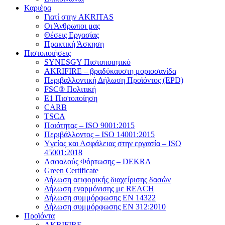
Καριέρα
Γιατί στην AKRITAS
Οι Άνθρωποι μας
Θέσεις Εργασίας
Πρακτική Άσκηση
Πιστοποιήσεις
SYNESGY Πιστοποιητικό
AKRIFIRE – βραδύκαυστη μοριοσανίδα
Περιβαλλοντική Δήλωση Προϊόντος (EPD)
FSC® Πολιτική
E1 Πιστοποίηση
CARB
TSCA
Πoιότητας – ISO 9001:2015
Περιβάλλοντος – ISO 14001:2015
Yγείας και Ασφάλειας στην εργασία – ISO
45001:2018
Ασφαλούς Φόρτωσης – DEKRA
Green Certificate
Δήλωση αειφορικής διαχείρισης δασών
Δήλωση εναρμόνισης με REACH
Δήλωση συμμόρφωσης EN 14322
Δήλωση συμμόρφωσης EN 312:2010
Προϊόντα
AKRIFIRE