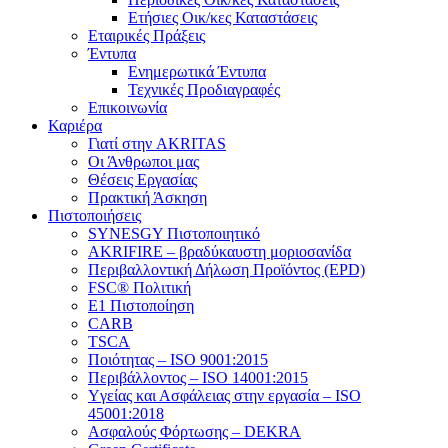
Ετήσιες Οικ/κες Καταστάσεις
Εταιρικές Πράξεις
Έντυπα
Ενημερωτικά Έντυπα
Τεχνικές Προδιαγραφές
Επικοινωνία
Καριέρα
Γιατί στην AKRITAS
Οι Άνθρωποι μας
Θέσεις Εργασίας
Πρακτική Άσκηση
Πιστοποιήσεις
SYNESGY Πιστοποιητικό
AKRIFIRE – βραδύκαυστη μοριοσανίδα
Περιβαλλοντική Δήλωση Προϊόντος (EPD)
FSC® Πολιτική
E1 Πιστοποίηση
CARB
TSCA
Πoιότητας – ISO 9001:2015
Περιβάλλοντος – ISO 14001:2015
Yγείας και Ασφάλειας στην εργασία – ISO
45001:2018
Ασφαλούς Φόρτωσης – DEKRA