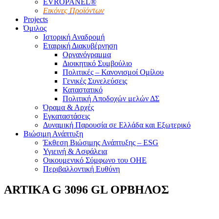
EVROPANEL®
Εικόνες Προϊόντων
Projects
Όμιλος
Ιστορική Αναδρομή
Εταιρική Διακυβέρνηση
Οργανόγραμμα
Διοικητικό Συμβούλιο
Πολιτικές – Κανονισμοί Ομίλου
Γενικές Συνελεύσεις
Καταστατικό
Πολιτική Αποδοχών μελών ΔΣ
Όραμα & Αρχές
Εγκαταστάσεις
Δυναμική Παρουσία σε Ελλάδα και Εξωτερικό
Βιώσιμη Ανάπτυξη
Έκθεση Βιώσιμης Ανάπτυξης – ESG
Υγιεινή & Ασφάλεια
Οικουμενικό Σύμφωνο του ΟΗΕ
Περιβαλλοντική Ευθύνη
ARTIKA G 3096 GL ΟΡΒΗΛΟΣ