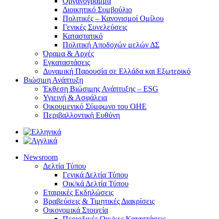
Οργανόγραμμα
Διοικητικό Συμβούλιο
Πολιτικές – Κανονισμοί Ομίλου
Γενικές Συνελεύσεις
Καταστατικό
Πολιτική Αποδοχών μελών ΔΣ
Όραμα & Αρχές
Εγκαταστάσεις
Δυναμική Παρουσία σε Ελλάδα και Εξωτερικό
Βιώσιμη Ανάπτυξη
Έκθεση Βιώσιμης Ανάπτυξης – ESG
Υγιεινή & Ασφάλεια
Οικουμενικό Σύμφωνο του ΟΗΕ
Περιβαλλοντική Ευθύνη
Newsroom
Δελτία Τύπου
Γενικά Δελτία Τύπου
Οικ/κά Δελτία Τύπου
Εταιρικές Εκδηλώσεις
Βραβεύσεις & Τιμητικές Διακρίσεις
Οικονομικά Στοιχεία
Περιοδικές Οικ/κες Καταστάσεις