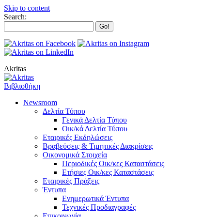
Skip to content
Search:
Akritas
Βιβλιοθήκη
Newsroom
Δελτία Τύπου
Γενικά Δελτία Τύπου
Οικ/κά Δελτία Τύπου
Εταιρικές Εκδηλώσεις
Βραβεύσεις & Τιμητικές Διακρίσεις
Οικονομικά Στοιχεία
Περιοδικές Οικ/κες Καταστάσεις
Ετήσιες Οικ/κες Καταστάσεις
Εταιρικές Πράξεις
Έντυπα
Ενημερωτικά Έντυπα
Τεχνικές Προδιαγραφές
Επικοινωνία