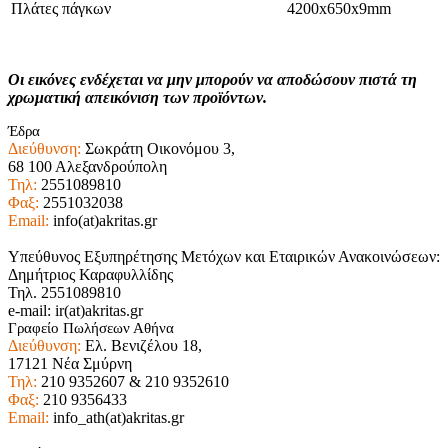
Πλάτες πάγκων
4200x650x9mm
Οι εικόνες ενδέχεται να μην μπορούν να αποδώσουν πιστά τη
χρωματική απεικόνιση των προϊόντων.
Έδρα
Διεύθυνση:
Σωκράτη Οικονόμου 3,
68 100 Αλεξανδρούπολη
Τηλ:
2551089810
Φαξ:
2551032038
Email:
info(at)akritas.gr
Υπεύθυνος Εξυπηρέτησης Μετόχων και Εταιρικών Ανακοινώσεων:
Δημήτριος Καραφυλλίδης
Τηλ. 2551089810
e-mail: ir(at)akritas.gr
Γραφείο Πωλήσεων Αθήνα
Διεύθυνση:
Ελ. Βενιζέλου 18,
17121 Νέα Σμύρνη
Τηλ:
210 9352607 & 210 9352610
Φαξ:
210 9356433
Email:
info_ath(at)akritas.gr