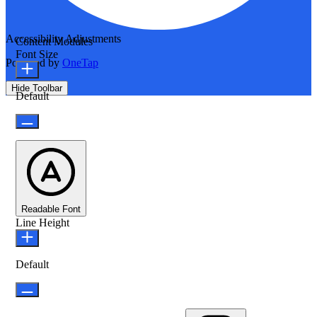
Accessibility Adjustments
Content Modules
Font Size
Powered by
OneTap
Hide Toolbar
Default
Readable Font
Line Height
Default