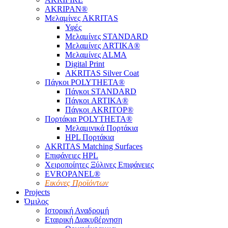
AKRIPAN®
Μελαμίνες AKRITAS
Υφές
Μελαμίνες STANDARD
Μελαμίνες ARTIKA®
Μελαμίνες ΑLMA
Digital Print
AKRITAS Silver Coat
Πάγκοι POLYTHETA®
Πάγκοι STANDARD
Πάγκοι ARTIKA®
Πάγκοι AKRITOP®
Πορτάκια POLYTHETA®
Μελαμινικά Πορτάκια
HPL Πορτάκια
AKRITAS Matching Surfaces
Επιφάνειες HPL
Χειροποίητες Ξύλινες Επιφάνειες
EVROPANEL®
Εικόνες Προϊόντων
Projects
Όμιλος
Ιστορική Αναδρομή
Εταιρική Διακυβέρνηση