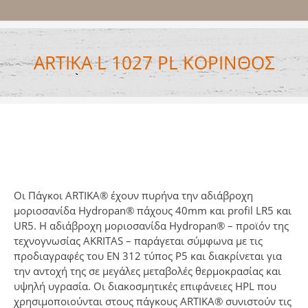
ARTIKA L 1027 PL ΚΟΡΙΝΘΟΣ
Οι Πάγκοι ARTIKA® έχουν πυρήνα την αδιάβροχη
μοριοσανίδα Ηydropan® πάχους 40mm και profil LR5 και
UR5. H αδιάβροχη μοριοσανίδα Hydropan® – προϊόν της
τεχνογνωσίας AKRITAS – παράγεται σύμφωνα με τις
προδιαγραφές του ΕΝ 312 τύπος P5 και διακρίνεται για
την αντοχή της σε μεγάλες μεταβολές θερμοκρασίας και
υψηλή υγρασία. Οι διακοσμητικές επιφάνειες HPL που
χρησιμοποιούνται στους πάγκους ARTIKA® συνιστούν τις