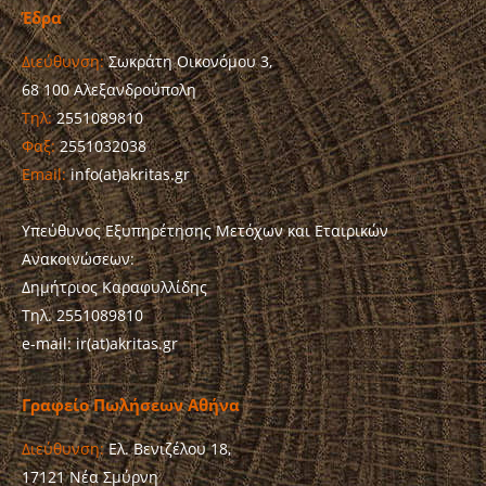
Έδρα
Διεύθυνση:
Σωκράτη Οικονόμου 3,
68 100 Αλεξανδρούπολη
Τηλ:
2551089810
Φαξ:
2551032038
Email:
info(at)akritas.gr
Υπεύθυνος Εξυπηρέτησης Μετόχων και Εταιρικών
Ανακοινώσεων:
Δημήτριος Καραφυλλίδης
Τηλ. 2551089810
e-mail: ir(at)akritas.gr
Γραφείο Πωλήσεων Αθήνα
Διεύθυνση:
Ελ. Βενιζέλου 18,
17121 Νέα Σμύρνη