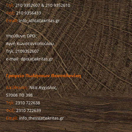
Τηλ:
210 9352607 & 210 9352610
Φαξ:
210 9356433
Email:
info_ath(at)akritas.gr
Υπεύθυνη DPO:
Αγνή Κωνσταντοπούλου
Τηλ. 2109352607
e-mail: dpo(at)akritas.gr
Γραφείο Πωλήσεων Θεσσαλονίκη
Διεύθυνση:
Νέα Αγχίαλος,
57008 ΤΘ 398
Τηλ:
2310 722638
Φαξ:
2310 722639
Email:
info_thess(at)akritas.gr