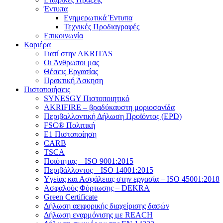
Έντυπα
Ενημερωτικά Έντυπα
Τεχνικές Προδιαγραφές
Επικοινωνία
Καριέρα
Γιατί στην AKRITAS
Οι Άνθρωποι μας
Θέσεις Εργασίας
Πρακτική Άσκηση
Πιστοποιήσεις
SYNESGY Πιστοποιητικό
AKRIFIRE – βραδύκαυστη μοριοσανίδα
Περιβαλλοντική Δήλωση Προϊόντος (EPD)
FSC® Πολιτική
E1 Πιστοποίηση
CARB
TSCA
Πoιότητας – ISO 9001:2015
Περιβάλλοντος – ISO 14001:2015
Yγείας και Ασφάλειας στην εργασία – ISO 45001:2018
Ασφαλούς Φόρτωσης – DEKRA
Green Certificate
Δήλωση αειφορικής διαχείρισης δασών
Δήλωση εναρμόνισης με REACH