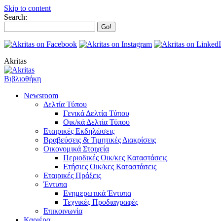
Skip to content
Search:
Akritas
Βιβλιοθήκη
Newsroom
Δελτία Τύπου
Γενικά Δελτία Τύπου
Οικ/κά Δελτία Τύπου
Εταιρικές Εκδηλώσεις
Βραβεύσεις & Τιμητικές Διακρίσεις
Οικονομικά Στοιχεία
Περιοδικές Οικ/κες Καταστάσεις
Ετήσιες Οικ/κες Καταστάσεις
Εταιρικές Πράξεις
Έντυπα
Ενημερωτικά Έντυπα
Τεχνικές Προδιαγραφές
Επικοινωνία
Καριέρα