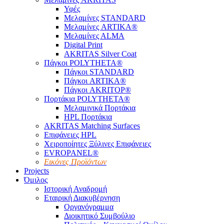
Υφές
Μελαμίνες STANDARD
Μελαμίνες ARTIKA®
Μελαμίνες ΑLMA
Digital Print
AKRITAS Silver Coat
Πάγκοι POLYTHETA®
Πάγκοι STANDARD
Πάγκοι ARTIKA®
Πάγκοι AKRITOP®
Πορτάκια POLYTHETA®
Μελαμινικά Πορτάκια
HPL Πορτάκια
AKRITAS Matching Surfaces
Επιφάνειες HPL
Χειροποίητες Ξύλινες Επιφάνειες
EVROPANEL®
Εικόνες Προϊόντων
Projects
Όμιλος
Ιστορική Αναδρομή
Εταιρική Διακυβέρνηση
Οργανόγραμμα
Διοικητικό Συμβούλιο