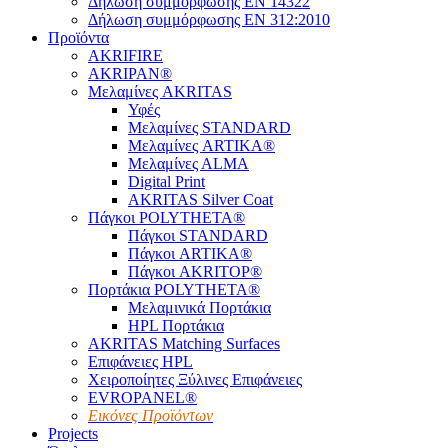
Δήλωση συμμόρφωσης EN 14322
Δήλωση συμμόρφωσης EN 312:2010
Προϊόντα
AKRIFIRE
AKRIPAN®
Μελαμίνες AKRITAS
Υφές
Μελαμίνες STANDARD
Μελαμίνες ARTIKA®
Μελαμίνες ΑLMA
Digital Print
AKRITAS Silver Coat
Πάγκοι POLYTHETA®
Πάγκοι STANDARD
Πάγκοι ARTIKA®
Πάγκοι AKRITOP®
Πορτάκια POLYTHETA®
Μελαμινικά Πορτάκια
HPL Πορτάκια
AKRITAS Matching Surfaces
Επιφάνειες HPL
Χειροποίητες Ξύλινες Επιφάνειες
EVROPANEL®
Εικόνες Προϊόντων
Projects