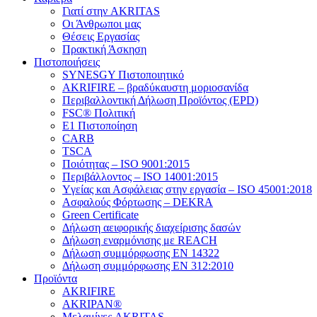
Γιατί στην AKRITAS
Οι Άνθρωποι μας
Θέσεις Εργασίας
Πρακτική Άσκηση
Πιστοποιήσεις
SYNESGY Πιστοποιητικό
AKRIFIRE – βραδύκαυστη μοριοσανίδα
Περιβαλλοντική Δήλωση Προϊόντος (EPD)
FSC® Πολιτική
E1 Πιστοποίηση
CARB
TSCA
Πoιότητας – ISO 9001:2015
Περιβάλλοντος – ISO 14001:2015
Yγείας και Ασφάλειας στην εργασία – ISO 45001:2018
Ασφαλούς Φόρτωσης – DEKRA
Green Certificate
Δήλωση αειφορικής διαχείρισης δασών
Δήλωση εναρμόνισης με REACH
Δήλωση συμμόρφωσης EN 14322
Δήλωση συμμόρφωσης EN 312:2010
Προϊόντα
AKRIFIRE
AKRIPAN®
Μελαμίνες AKRITAS