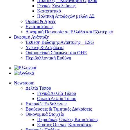
Πολιτικές – Κανονισμοί Ομίλου
Γενικές Συνελεύσεις
Καταστατικό
Πολιτική Αποδοχών μελών ΔΣ
Όραμα & Αρχές
Εγκαταστάσεις
Δυναμική Παρουσία σε Ελλάδα και Εξωτερικό
Βιώσιμη Ανάπτυξη
Έκθεση Βιώσιμης Ανάπτυξης – ESG
Υγιεινή & Ασφάλεια
Οικουμενικό Σύμφωνο του ΟΗΕ
Περιβαλλοντική Ευθύνη
Newsroom
Δελτία Τύπου
Γενικά Δελτία Τύπου
Οικ/κά Δελτία Τύπου
Εταιρικές Εκδηλώσεις
Βραβεύσεις & Τιμητικές Διακρίσεις
Οικονομικά Στοιχεία
Περιοδικές Οικ/κες Καταστάσεις
Ετήσιες Οικ/κες Καταστάσεις
Εταιρικές Πράξεις