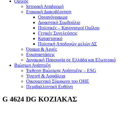
Όμιλος
Ιστορική Αναδρομή
Εταιρική Διακυβέρνηση
Οργανόγραμμα
Διοικητικό Συμβούλιο
Πολιτικές – Κανονισμοί Ομίλου
Γενικές Συνελεύσεις
Καταστατικό
Πολιτική Αποδοχών μελών ΔΣ
Όραμα & Αρχές
Εγκαταστάσεις
Δυναμική Παρουσία σε Ελλάδα και Εξωτερικό
Βιώσιμη Ανάπτυξη
Έκθεση Βιώσιμης Ανάπτυξης – ESG
Υγιεινή & Ασφάλεια
Οικουμενικό Σύμφωνο του ΟΗΕ
Περιβαλλοντική Ευθύνη
G 4624 DG ΚΟΖΙΑΚΑΣ