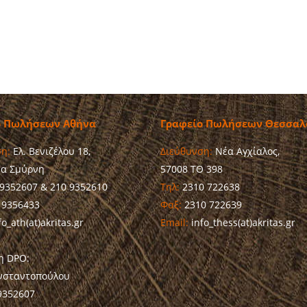
ο Πωλήσεων Αθήνα
Γραφείο Πωλήσεων Θεσσαλ
η:
Ελ. Βενιζέλου 18,
Διεύθυνση:
Νέα Αγχίαλος,
έα Σμύρνη
57008 ΤΘ 398
9352607 & 210 9352610
Τηλ:
2310 722638
 9356433
Φαξ:
2310 722639
o_ath(at)akritas.gr
Email:
info_thess(at)akritas.gr
η DPO:
νσταντοπούλου
9352607