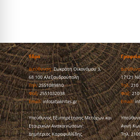
Έδρα
Γραφεί
Διεύθυνση:
Σωκράτη Οικονόμου 3,
Διεύθυνσ
68 100 Αλεξανδρούπολη
17121 Ν
Τηλ:
2551089810
Τηλ:
210 
Φαξ:
2551032038
Φαξ:
210
Email:
info(at)akritas.gr
Email:
inf
Υπεύθυνος Εξυπηρέτησης Μετόχων και
Υπεύθυν
Εταιρικών Ανακοινώσεων:
Αγνή Κω
Δημήτριος Καραφυλλίδης
Τηλ. 210