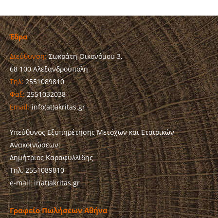
Έδρα
Διεύθυνση:
Σωκράτη Οικονόμου 3,
68 100 Αλεξανδρούπολη
Τηλ:
2551089810
Φαξ:
2551032038
Email:
info(at)akritas.gr
Υπεύθυνος Εξυπηρέτησης Μετόχων και Εταιρικών
Ανακοινώσεων:
Δημήτριος Καραφυλλίδης
Τηλ. 2551089810
e-mail: ir(at)akritas.gr
Γραφείο Πωλήσεων Αθήνα