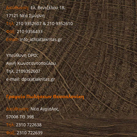
Διεύθυνση:
Ελ. Βενιζέλου 18,
17121 Νέα Σμύρνη
Τηλ:
210 9352607 & 210 9352610
Φαξ:
210 9356433
Email:
info_ath(at)akritas.gr
Υπεύθυνη DPO:
Αγνή Κωνσταντοπούλου
Τηλ. 2109352607
e-mail: dpo(at)akritas.gr
Γραφείο Πωλήσεων Θεσσαλονίκη
Διεύθυνση:
Νέα Αγχίαλος,
57008 ΤΘ 398
Τηλ:
2310 722638
Φαξ:
2310 722639