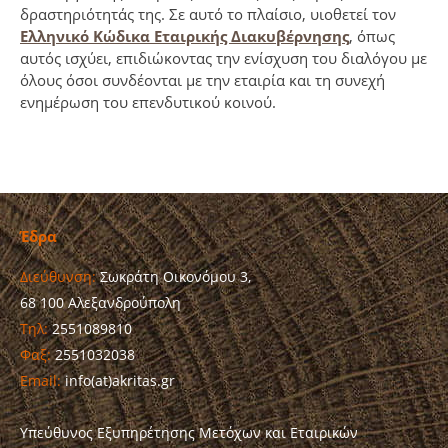
δραστηριότητάς της. Σε αυτό το πλαίσιο, υιοθετεί τον
Ελληνικό Κώδικα Εταιρικής Διακυβέρνησης
, όπως
αυτός ισχύει, επιδιώκοντας την ενίσχυση του διαλόγου με
όλους όσοι συνδέονται με την εταιρία και τη συνεχή
ενημέρωση του επενδυτικού κοινού.
Έδρα
Διεύθυνση:
Σωκράτη Οικονόμου 3,
68 100 Αλεξανδρούπολη
Τηλ:
2551089810
Φαξ:
2551032038
Email:
info(at)akritas.gr
Υπεύθυνος Εξυπηρέτησης Μετόχων και Εταιρικών