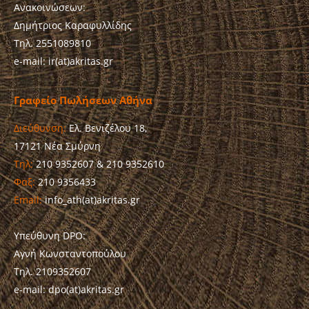
Ανακοινώσεων:
Δημήτριος Καραφυλλίδης
Τηλ. 2551089810
e-mail: ir(at)akritas.gr
Γραφείο Πωλήσεων Αθήνα
Διεύθυνση:
Ελ. Βενιζέλου 18,
17121 Νέα Σμύρνη
Τηλ:
210 9352607 & 210 9352610
Φαξ:
210 9356433
Email:
info_ath(at)akritas.gr
Υπεύθυνη DPO:
Αγνή Κωνσταντοπούλου
Τηλ. 2109352607
e-mail: dpo(at)akritas.gr