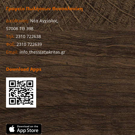
Γραφείο Πωλήσεων Θεσσαλονίκη
Διεύθυνση:
Νέα Αγχίαλος,
57008 ΤΘ 398
Τηλ:
2310 722638
Φαξ:
2310 722639
Email:
info_thess(at)akritas.gr
Download Apps