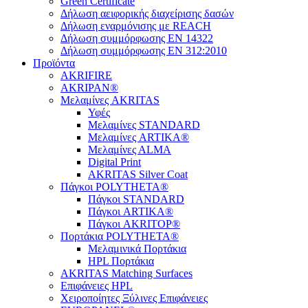
Green Certificate
Δήλωση αειφορικής διαχείρισης δασών
Δήλωση εναρμόνισης με REACH
Δήλωση συμμόρφωσης EN 14322
Δήλωση συμμόρφωσης EN 312:2010
Προϊόντα
AKRIFIRE
AKRIPAN®
Μελαμίνες AKRITAS
Υφές
Μελαμίνες STANDARD
Μελαμίνες ARTIKA®
Μελαμίνες ΑLMA
Digital Print
AKRITAS Silver Coat
Πάγκοι POLYTHETA®
Πάγκοι STANDARD
Πάγκοι ARTIKA®
Πάγκοι AKRITOP®
Πορτάκια POLYTHETA®
Μελαμινικά Πορτάκια
HPL Πορτάκια
AKRITAS Matching Surfaces
Επιφάνειες HPL
Χειροποίητες Ξύλινες Επιφάνειες