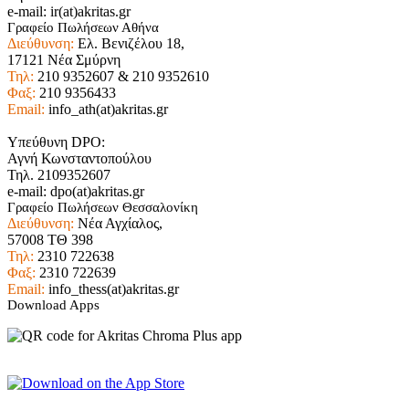
e-mail: ir(at)akritas.gr
Γραφείο Πωλήσεων Αθήνα
Διεύθυνση:
Ελ. Βενιζέλου 18,
17121 Νέα Σμύρνη
Τηλ:
210 9352607 & 210 9352610
Φαξ:
210 9356433
Email:
info_ath(at)akritas.gr
Υπεύθυνη DPO:
Αγνή Κωνσταντοπούλου
Τηλ. 2109352607
e-mail: dpo(at)akritas.gr
Γραφείο Πωλήσεων Θεσσαλονίκη
Διεύθυνση:
Νέα Αγχίαλος,
57008 ΤΘ 398
Τηλ:
2310 722638
Φαξ:
2310 722639
Email:
info_thess(at)akritas.gr
Download Apps