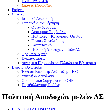
EVROPANEL®
Εικόνες Προϊόντων
Projects
Όμιλος
Ιστορική Αναδρομή
Εταιρική Διακυβέρνηση
Οργανόγραμμα
Διοικητικό Συμβούλιο
Πολιτικές – Κανονισμοί Ομίλου
Γενικές Συνελεύσεις
Καταστατικό
Πολιτική Αποδοχών μελών ΔΣ
Όραμα & Αρχές
Εγκαταστάσεις
Δυναμική Παρουσία σε Ελλάδα και Εξωτερικό
Βιώσιμη Ανάπτυξη
Έκθεση Βιώσιμης Ανάπτυξης – ESG
Υγιεινή & Ασφάλεια
Οικουμενικό Σύμφωνο του ΟΗΕ
Περιβαλλοντική Ευθύνη
Πολιτική Αποδοχών μελών ΔΣ
ΠΟΛΙΤΙΚΗ ΑΠΟΔΟΧΩΝ