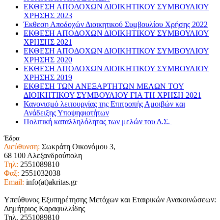
ΕΚΘΕΣΗ ΑΠΟΔΟΧΩΝ ΔΙΟΙΚΗΤΙΚΟΥ ΣΥΜΒΟΥΛΙΟΥ
ΧΡΗΣΗΣ 2023
Έκθεση Αποδοχών Διοικητικού Συμβουλίου Χρήσης 2022
ΕΚΘΕΣΗ ΑΠΟΔΟΧΩΝ ΔΙΟΙΚΗΤΙΚΟΥ ΣΥΜΒΟΥΛΙΟΥ
ΧΡΗΣΗΣ 2021
ΕΚΘΕΣΗ ΑΠΟΔΟΧΩΝ ΔΙΟΙΚΗΤΙΚΟΥ ΣΥΜΒΟΥΛΙΟΥ
ΧΡΗΣΗΣ 2020
ΕΚΘΕΣΗ ΑΠΟΔΟΧΩΝ ΔΙΟΙΚΗΤΙΚΟΥ ΣΥΜΒΟΥΛΙΟΥ
ΧΡΗΣΗΣ 2019
ΕΚΘΕΣΗ ΤΩΝ ΑΝΕΞΑΡΤΗΤΩΝ ΜΕΛΩΝ ΤΟΥ
ΔΙΟΙΚΗΤΙΚΟΥ ΣΥΜΒΟΥΛΙΟΥ ΓΙΑ ΤΗ ΧΡΗΣΗ 2021
Κανονισμό λειτουργίας της Επιτροπής Αμοιβών και
Ανάδειξης Υποψηφιοτήτων
Πολιτική καταλληλόλητας των μελών του Δ.Σ.
Έδρα
Διεύθυνση:
Σωκράτη Οικονόμου 3,
68 100 Αλεξανδρούπολη
Τηλ:
2551089810
Φαξ:
2551032038
Email:
info(at)akritas.gr
Υπεύθυνος Εξυπηρέτησης Μετόχων και Εταιρικών Ανακοινώσεων:
Δημήτριος Καραφυλλίδης
Τηλ. 2551089810