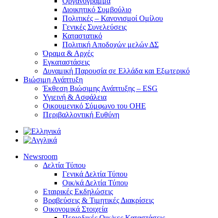
Οργανόγραμμα
Διοικητικό Συμβούλιο
Πολιτικές – Κανονισμοί Ομίλου
Γενικές Συνελεύσεις
Καταστατικό
Πολιτική Αποδοχών μελών ΔΣ
Όραμα & Αρχές
Εγκαταστάσεις
Δυναμική Παρουσία σε Ελλάδα και Εξωτερικό
Βιώσιμη Ανάπτυξη
Έκθεση Βιώσιμης Ανάπτυξης – ESG
Υγιεινή & Ασφάλεια
Οικουμενικό Σύμφωνο του ΟΗΕ
Περιβαλλοντική Ευθύνη
Newsroom
Δελτία Τύπου
Γενικά Δελτία Τύπου
Οικ/κά Δελτία Τύπου
Εταιρικές Εκδηλώσεις
Βραβεύσεις & Τιμητικές Διακρίσεις
Οικονομικά Στοιχεία
Περιοδικές Οικ/κες Καταστάσεις