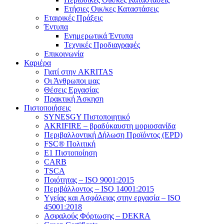
Ετήσιες Οικ/κες Καταστάσεις
Εταιρικές Πράξεις
Έντυπα
Ενημερωτικά Έντυπα
Τεχνικές Προδιαγραφές
Επικοινωνία
Καριέρα
Γιατί στην AKRITAS
Οι Άνθρωποι μας
Θέσεις Εργασίας
Πρακτική Άσκηση
Πιστοποιήσεις
SYNESGY Πιστοποιητικό
AKRIFIRE – βραδύκαυστη μοριοσανίδα
Περιβαλλοντική Δήλωση Προϊόντος (EPD)
FSC® Πολιτική
E1 Πιστοποίηση
CARB
TSCA
Πoιότητας – ISO 9001:2015
Περιβάλλοντος – ISO 14001:2015
Yγείας και Ασφάλειας στην εργασία – ISO
45001:2018
Ασφαλούς Φόρτωσης – DEKRA