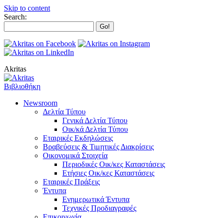
Skip to content
Search:
Akritas
Βιβλιοθήκη
Newsroom
Δελτία Τύπου
Γενικά Δελτία Τύπου
Οικ/κά Δελτία Τύπου
Εταιρικές Εκδηλώσεις
Βραβεύσεις & Τιμητικές Διακρίσεις
Οικονομικά Στοιχεία
Περιοδικές Οικ/κες Καταστάσεις
Ετήσιες Οικ/κες Καταστάσεις
Εταιρικές Πράξεις
Έντυπα
Ενημερωτικά Έντυπα
Τεχνικές Προδιαγραφές
Επικοινωνία