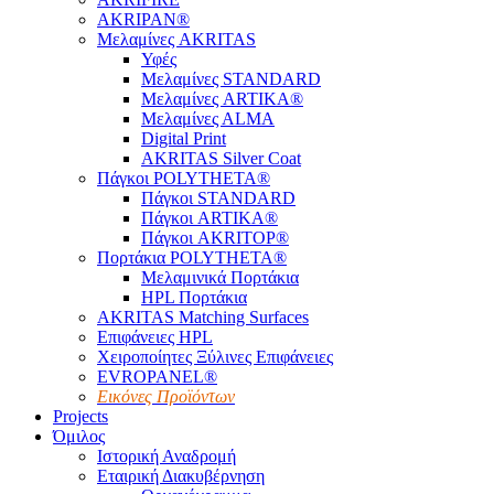
AKRIPAN®
Μελαμίνες AKRITAS
Υφές
Μελαμίνες STANDARD
Μελαμίνες ARTIKA®
Μελαμίνες ΑLMA
Digital Print
AKRITAS Silver Coat
Πάγκοι POLYTHETA®
Πάγκοι STANDARD
Πάγκοι ARTIKA®
Πάγκοι AKRITOP®
Πορτάκια POLYTHETA®
Μελαμινικά Πορτάκια
HPL Πορτάκια
AKRITAS Matching Surfaces
Επιφάνειες HPL
Χειροποίητες Ξύλινες Επιφάνειες
EVROPANEL®
Εικόνες Προϊόντων
Projects
Όμιλος
Ιστορική Αναδρομή
Εταιρική Διακυβέρνηση