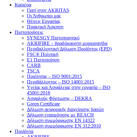
Καριέρα
Γιατί στην AKRITAS
Οι Άνθρωποι μας
Θέσεις Εργασίας
Πρακτική Άσκηση
Πιστοποιήσεις
SYNESGY Πιστοποιητικό
AKRIFIRE – βραδύκαυστη μοριοσανίδα
Περιβαλλοντική Δήλωση Προϊόντος (EPD)
FSC® Πολιτική
E1 Πιστοποίηση
CARB
TSCA
Πoιότητας – ISO 9001:2015
Περιβάλλοντος – ISO 14001:2015
Yγείας και Ασφάλειας στην εργασία – ISO
45001:2018
Ασφαλούς Φόρτωσης – DEKRA
Green Certificate
Δήλωση αειφορικής διαχείρισης δασών
Δήλωση εναρμόνισης με REACH
Δήλωση συμμόρφωσης EN 14322
Δήλωση συμμόρφωσης EN 312:2010
Προϊόντα
AKRIFIRE