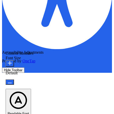
Accessibility Adjustments
Content Modules
Font Size
Powered by
OneTap
Hide Toolbar
Default
Readable Font