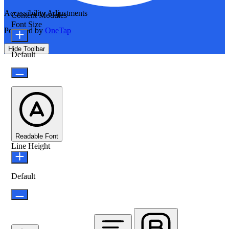
Accessibility Adjustments
Content Modules
Font Size
Powered by
OneTap
Hide Toolbar
Default
Readable Font
Line Height
Default