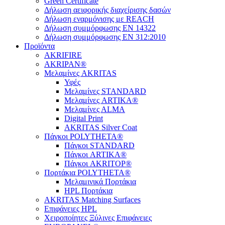
Green Certificate
Δήλωση αειφορικής διαχείρισης δασών
Δήλωση εναρμόνισης με REACH
Δήλωση συμμόρφωσης EN 14322
Δήλωση συμμόρφωσης EN 312:2010
Προϊόντα
AKRIFIRE
AKRIPAN®
Μελαμίνες AKRITAS
Υφές
Μελαμίνες STANDARD
Μελαμίνες ARTIKA®
Μελαμίνες ΑLMA
Digital Print
AKRITAS Silver Coat
Πάγκοι POLYTHETA®
Πάγκοι STANDARD
Πάγκοι ARTIKA®
Πάγκοι AKRITOP®
Πορτάκια POLYTHETA®
Μελαμινικά Πορτάκια
HPL Πορτάκια
AKRITAS Matching Surfaces
Επιφάνειες HPL
Χειροποίητες Ξύλινες Επιφάνειες