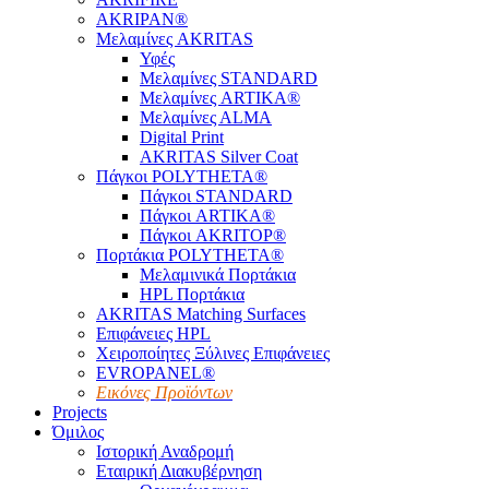
AKRIPAN®
Μελαμίνες AKRITAS
Υφές
Μελαμίνες STANDARD
Μελαμίνες ARTIKA®
Μελαμίνες ΑLMA
Digital Print
AKRITAS Silver Coat
Πάγκοι POLYTHETA®
Πάγκοι STANDARD
Πάγκοι ARTIKA®
Πάγκοι AKRITOP®
Πορτάκια POLYTHETA®
Μελαμινικά Πορτάκια
HPL Πορτάκια
AKRITAS Matching Surfaces
Επιφάνειες HPL
Χειροποίητες Ξύλινες Επιφάνειες
EVROPANEL®
Εικόνες Προϊόντων
Projects
Όμιλος
Ιστορική Αναδρομή
Εταιρική Διακυβέρνηση