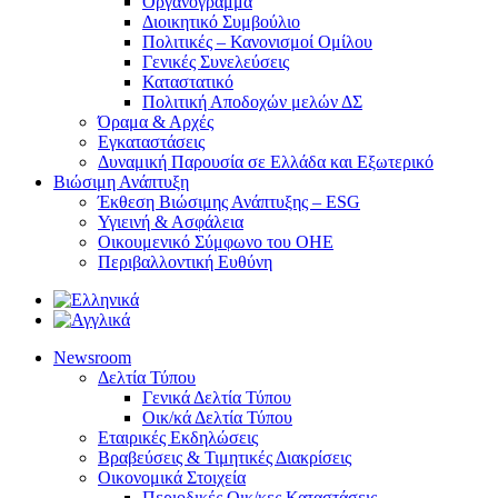
Οργανόγραμμα
Διοικητικό Συμβούλιο
Πολιτικές – Κανονισμοί Ομίλου
Γενικές Συνελεύσεις
Καταστατικό
Πολιτική Αποδοχών μελών ΔΣ
Όραμα & Αρχές
Εγκαταστάσεις
Δυναμική Παρουσία σε Ελλάδα και Εξωτερικό
Βιώσιμη Ανάπτυξη
Έκθεση Βιώσιμης Ανάπτυξης – ESG
Υγιεινή & Ασφάλεια
Οικουμενικό Σύμφωνο του ΟΗΕ
Περιβαλλοντική Ευθύνη
Newsroom
Δελτία Τύπου
Γενικά Δελτία Τύπου
Οικ/κά Δελτία Τύπου
Εταιρικές Εκδηλώσεις
Βραβεύσεις & Τιμητικές Διακρίσεις
Οικονομικά Στοιχεία
Περιοδικές Οικ/κες Καταστάσεις