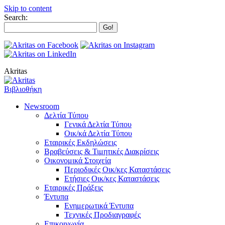
Skip to content
Search:
Akritas
Βιβλιοθήκη
Newsroom
Δελτία Τύπου
Γενικά Δελτία Τύπου
Οικ/κά Δελτία Τύπου
Εταιρικές Εκδηλώσεις
Βραβεύσεις & Τιμητικές Διακρίσεις
Οικονομικά Στοιχεία
Περιοδικές Οικ/κες Καταστάσεις
Ετήσιες Οικ/κες Καταστάσεις
Εταιρικές Πράξεις
Έντυπα
Ενημερωτικά Έντυπα
Τεχνικές Προδιαγραφές
Επικοινωνία