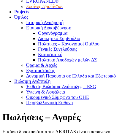
EVROPANEL®
Εικόνες Προϊόντων
Projects
Όμιλος
Ιστορική Αναδρομή
Εταιρική Διακυβέρνηση
Οργανόγραμμα
Διοικητικό Συμβούλιο
Πολιτικές – Κανονισμοί Ομίλου
Γενικές Συνελεύσεις
Καταστατικό
Πολιτική Αποδοχών μελών ΔΣ
Όραμα & Αρχές
Εγκαταστάσεις
Δυναμική Παρουσία σε Ελλάδα και Εξωτερικό
Βιώσιμη Ανάπτυξη
Έκθεση Βιώσιμης Ανάπτυξης – ESG
Υγιεινή & Ασφάλεια
Οικουμενικό Σύμφωνο του ΟΗΕ
Περιβαλλοντική Ευθύνη
Πωλήσεις – Αγορές
H κύρια δραστηριότητα της ΑKRITAS είναι η παραγωγή