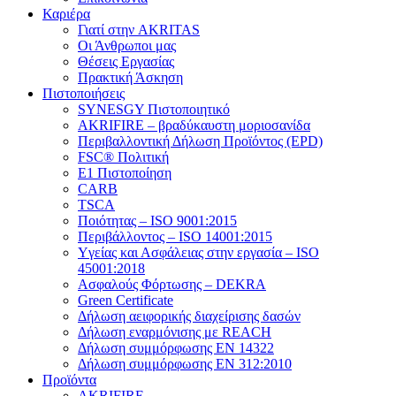
Καριέρα
Γιατί στην AKRITAS
Οι Άνθρωποι μας
Θέσεις Εργασίας
Πρακτική Άσκηση
Πιστοποιήσεις
SYNESGY Πιστοποιητικό
AKRIFIRE – βραδύκαυστη μοριοσανίδα
Περιβαλλοντική Δήλωση Προϊόντος (EPD)
FSC® Πολιτική
E1 Πιστοποίηση
CARB
TSCA
Πoιότητας – ISO 9001:2015
Περιβάλλοντος – ISO 14001:2015
Yγείας και Ασφάλειας στην εργασία – ISO
45001:2018
Ασφαλούς Φόρτωσης – DEKRA
Green Certificate
Δήλωση αειφορικής διαχείρισης δασών
Δήλωση εναρμόνισης με REACH
Δήλωση συμμόρφωσης EN 14322
Δήλωση συμμόρφωσης EN 312:2010
Προϊόντα
AKRIFIRE