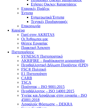
Ετήσιες Οικ/κες Καταστάσεις
Εταιρικές Πράξεις
Έντυπα
Ενημερωτικά Έντυπα
Τεχνικές Προδιαγραφές
Επικοινωνία
Καριέρα
Γιατί στην AKRITAS
Οι Άνθρωποι μας
Θέσεις Εργασίας
Πρακτική Άσκηση
Πιστοποιήσεις
SYNESGY Πιστοποιητικό
AKRIFIRE – βραδύκαυστη μοριοσανίδα
Περιβαλλοντική Δήλωση Προϊόντος (EPD)
FSC® Πολιτική
E1 Πιστοποίηση
CARB
TSCA
Πoιότητας – ISO 9001:2015
Περιβάλλοντος – ISO 14001:2015
Yγείας και Ασφάλειας στην εργασία – ISO
45001:2018
Ασφαλούς Φόρτωσης – DEKRA