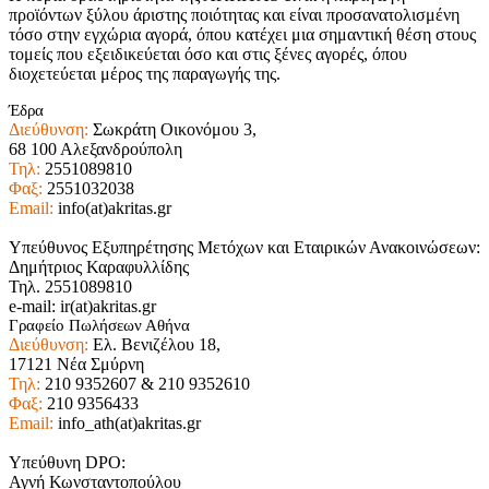
προϊόντων ξύλου άριστης ποιότητας και είναι προσανατολισμένη
τόσο στην εγχώρια αγορά, όπου κατέχει μια σημαντική θέση στους
τομείς που εξειδικεύεται όσο και στις ξένες αγορές, όπου
διοχετεύεται μέρος της παραγωγής της.
Έδρα
Διεύθυνση:
Σωκράτη Οικονόμου 3,
68 100 Αλεξανδρούπολη
Τηλ:
2551089810
Φαξ:
2551032038
Email:
info(at)akritas.gr
Υπεύθυνος Εξυπηρέτησης Μετόχων και Εταιρικών Ανακοινώσεων:
Δημήτριος Καραφυλλίδης
Τηλ. 2551089810
e-mail: ir(at)akritas.gr
Γραφείο Πωλήσεων Αθήνα
Διεύθυνση:
Ελ. Βενιζέλου 18,
17121 Νέα Σμύρνη
Τηλ:
210 9352607 & 210 9352610
Φαξ:
210 9356433
Email:
info_ath(at)akritas.gr
Υπεύθυνη DPO:
Αγνή Κωνσταντοπούλου