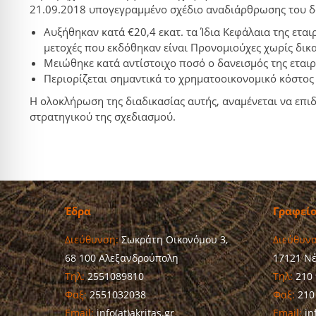
21.09.2018 υπογεγραμμένο σχέδιο αναδιάρθρωσης του δανε
Αυξήθηκαν κατά €20,4 εκατ. τα Ίδια Κεφάλαια της ετα
μετοχές που εκδόθηκαν είναι Προνομιούχες χωρίς δικ
Μειώθηκε κατά αντίστοιχο ποσό ο δανεισμός της εται
Περιορίζεται σημαντικά το χρηματοοικονομικό κόστος 
Η ολοκλήρωση της διαδικασίας αυτής, αναμένεται να επιδ
στρατηγικού της σχεδιασμού.
Έδρα
Γραφεί
Διεύθυνση:
Σωκράτη Οικονόμου 3,
Διεύθυνσ
68 100 Αλεξανδρούπολη
17121 Ν
Τηλ:
2551089810
Τηλ:
210 
Φαξ:
2551032038
Φαξ:
210
Email:
info(at)akritas.gr
Email:
inf