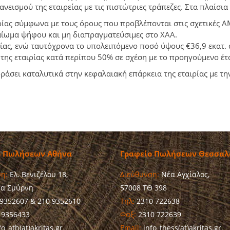
ισμού της εταιρείας με τις πιστώτριες τράπεζες. Στα πλαίσια α
ιρίας σύμφωνα με τους όρους που προβλέπονται στις σχετικές 
αίωμα ψήφου και μη διαπραγματεύσιμες στο ΧΑΑ.
ρίας, ενώ ταυτόχρονα το υπολειπόμενο ποσό ύψους €36,9 εκατ.
της εταιρίας κατά περίπου 50% σε σχέση με το προηγούμενο έτ
ράσει καταλυτικά στην κεφαλαιακή επάρκεια της εταιρίας με τη
ο Πωλήσεων Αθήνα
Γραφείο Πωλήσεων Θεσσαλ
η:
Ελ. Βενιζέλου 18,
Διεύθυνση:
Νέα Αγχίαλος,
έα Σμύρνη
57008 ΤΘ 398
9352607 & 210 9352610
Τηλ:
2310 722638
 9356433
Φαξ:
2310 722639
o_ath(at)akritas.gr
Email:
info_thess(at)akritas.gr