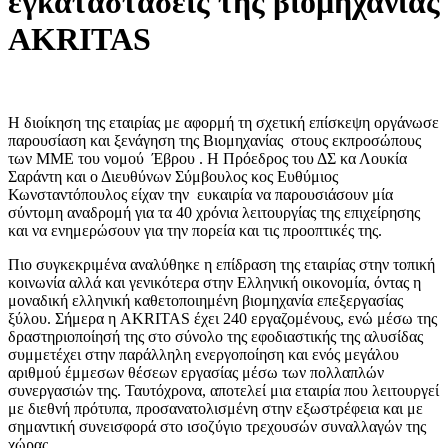
εγκαταστάσεις της βιομηχανίας
ΑΚRITAS
Η διοίκηση της εταιρίας με αφορμή τη σχετική επίσκεψη οργάνωσε
παρουσίαση και ξενάγηση της Βιομηχανίας στους εκπροσώπους
των ΜΜΕ του νομού Έβρου . Η Πρόεδρος του ΔΣ κα Λουκία
Σαράντη και ο Διευθύνων Σύμβουλος κος Ευθύμιος
Κωνσταντόπουλος είχαν την ευκαιρία να παρουσιάσουν μία
σύντομη αναδρομή για τα 40 χρόνια λειτουργίας της επιχείρησης
και να ενημερώσουν για την πορεία και τις προοπτικές της.
Πιο συγκεκριμένα αναλύθηκε η επίδραση της εταιρίας στην τοπική
κοινωνία αλλά και γενικότερα στην Ελληνική οικονομία, όντας η
μοναδική ελληνική καθετοποιημένη βιομηχανία επεξεργασίας
ξύλου. Σήμερα η AKRITAS έχει 240 εργαζομένους, ενώ μέσω της
δραστηριοποίησή της στο σύνολο της εφοδιαστικής της αλυσίδας
συμμετέχει στην παράλληλη ενεργοποίηση και ενός μεγάλου
αριθμού έμμεσων θέσεων εργασίας μέσω των πολλαπλών
συνεργασιών της. Ταυτόχρονα, αποτελεί μια εταιρία που λειτουργεί
με διεθνή πρότυπα, προσανατολισμένη στην εξωστρέφεια και με
σημαντική συνεισφορά στο ισοζύγιο τρεχουσών συναλλαγών της
χώρας.