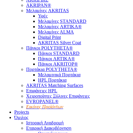
AKRIPAN®
Μελαμίνες AKRITAS
Υφές
Μελαμίνες STANDARD
Μελαμίνες ARTIKA®
Μελαμίνες ΑLMA
Digital Print
AKRITAS Silver Coat
Πάγκοι POLYTHETA®
Πάγκοι STANDARD
Πάγκοι ARTIKA®
Πάγκοι AKRITOP®
Πορτάκια POLYTHETA®
Μελαμινικά Πορτάκια
HPL Πορτάκια
AKRITAS Matching Surfaces
Επιφάνειες HPL
Χειροποίητες Ξύλινες Επιφάνειες
EVROPANEL®
Εικόνες Προϊόντων
Projects
Όμιλος
Ιστορική Αναδρομή
Εταιρική Διακυβέρνηση