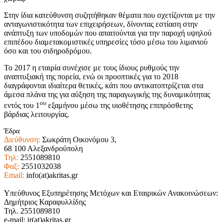
Στην ίδια κατεύθυνση συζητήθηκαν θέματα που σχετίζονται με την
ανταγωνιστικότητα των επιχειρήσεων, δίνοντας εστίαση στην
ανάπτυξη των υποδομών που απαιτούνται για την παροχή υψηλού
επιπέδου διαμετακομιστικές υπηρεσίες τόσο μέσω του λιμανιού
όσο και του σιδηροδρόμου.
Το 2017 η εταιρία συνέχισε με τους ίδιους ρυθμούς την
αναπτυξιακή της πορεία, ενώ οι προοπτικές για το 2018
διαγράφονται ιδιαίτερα θετικές, κάτι που αντικατοπτρίζεται στα
άμεσα πλάνα της για αύξηση της παραγωγικής της δυναμικότητας
ου
εντός του 1
εξαμήνου μέσω της υιοθέτησης επιπρόσθετης
βάρδιας λειτουργίας.
Έδρα
Διεύθυνση:
Σωκράτη Οικονόμου 3,
68 100 Αλεξανδρούπολη
Τηλ:
2551089810
Φαξ:
2551032038
Email:
info(at)akritas.gr
Υπεύθυνος Εξυπηρέτησης Μετόχων και Εταιρικών Ανακοινώσεων:
Δημήτριος Καραφυλλίδης
Τηλ. 2551089810
e-mail: ir(at)akritas.gr