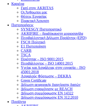
Καριέρα
Γιατί στην AKRITAS
Οι Άνθρωποι μας
Θέσεις Εργασίας
Πρακτική Άσκηση
Πιστοποιήσεις
SYNESGY Πιστοποιητικό
AKRIFIRE – βραδύκαυστη μοριοσανίδα
Περιβαλλοντική Δήλωση Προϊόντος (EPD)
FSC® Πολιτική
E1 Πιστοποίηση
CARB
TSCA
Πoιότητας – ISO 9001:2015
Περιβάλλοντος – ISO 14001:2015
Yγείας και Ασφάλειας στην εργασία – ISO
45001:2018
Ασφαλούς Φόρτωσης – DEKRA
Green Certificate
Δήλωση αειφορικής διαχείρισης δασών
Δήλωση εναρμόνισης με REACH
Δήλωση συμμόρφωσης EN 14322
Δήλωση συμμόρφωσης EN 312:2010
Προϊόντα
AKRIFIRE