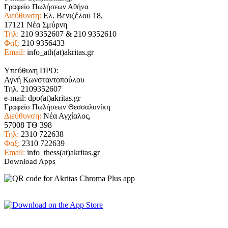
Γραφείο Πωλήσεων Αθήνα
Διεύθυνση:
Ελ. Βενιζέλου 18,
17121 Νέα Σμύρνη
Τηλ:
210 9352607 & 210 9352610
Φαξ:
210 9356433
Email:
info_ath(at)akritas.gr
Υπεύθυνη DPO:
Αγνή Κωνσταντοπούλου
Τηλ. 2109352607
e-mail: dpo(at)akritas.gr
Γραφείο Πωλήσεων Θεσσαλονίκη
Διεύθυνση:
Νέα Αγχίαλος,
57008 ΤΘ 398
Τηλ:
2310 722638
Φαξ:
2310 722639
Email:
info_thess(at)akritas.gr
Download Apps