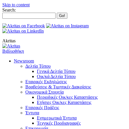
Skip to content
Search:
Akritas
Βιβλιοθήκη
Newsroom
Δελτία Τύπου
Γενικά Δελτία Τύπου
Οικ/κά Δελτία Τύπου
Εταιρικές Εκδηλώσεις
Βραβεύσεις & Τιμητικές Διακρίσεις
Οικονομικά Στοιχεία
Περιοδικές Οικ/κες Καταστάσεις
Ετήσιες Οικ/κες Καταστάσεις
Εταιρικές Πράξεις
Έντυπα
Ενημερωτικά Έντυπα
Τεχνικές Προδιαγραφές
Επικοινωνία