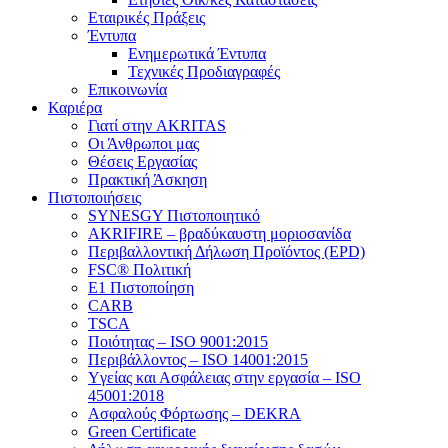
Εταιρικές Πράξεις
Έντυπα
Ενημερωτικά Έντυπα
Τεχνικές Προδιαγραφές
Επικοινωνία
Καριέρα
Γιατί στην AKRITAS
Οι Άνθρωποι μας
Θέσεις Εργασίας
Πρακτική Άσκηση
Πιστοποιήσεις
SYNESGY Πιστοποιητικό
AKRIFIRE – βραδύκαυστη μοριοσανίδα
Περιβαλλοντική Δήλωση Προϊόντος (EPD)
FSC® Πολιτική
E1 Πιστοποίηση
CARB
TSCA
Πoιότητας – ISO 9001:2015
Περιβάλλοντος – ISO 14001:2015
Yγείας και Ασφάλειας στην εργασία – ISO
45001:2018
Ασφαλούς Φόρτωσης – DEKRA
Green Certificate