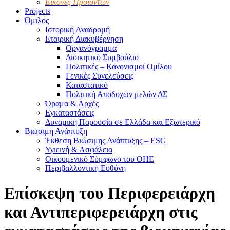
Εικόνες Προϊόντων
Projects
Όμιλος
Ιστορική Αναδρομή
Εταιρική Διακυβέρνηση
Οργανόγραμμα
Διοικητικό Συμβούλιο
Πολιτικές – Κανονισμοί Ομίλου
Γενικές Συνελεύσεις
Καταστατικό
Πολιτική Αποδοχών μελών ΔΣ
Όραμα & Αρχές
Εγκαταστάσεις
Δυναμική Παρουσία σε Ελλάδα και Εξωτερικό
Βιώσιμη Ανάπτυξη
Έκθεση Βιώσιμης Ανάπτυξης – ESG
Υγιεινή & Ασφάλεια
Οικουμενικό Σύμφωνο του ΟΗΕ
Περιβαλλοντική Ευθύνη
Eπίσκεψη του Περιφερειάρχη
και Αντιπεριφερειάρχη στις