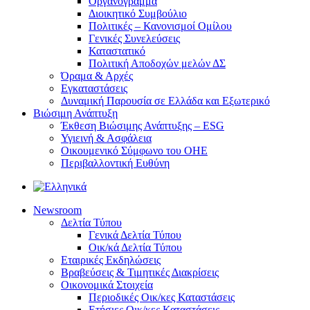
Οργανόγραμμα
Διοικητικό Συμβούλιο
Πολιτικές – Κανονισμοί Ομίλου
Γενικές Συνελεύσεις
Καταστατικό
Πολιτική Αποδοχών μελών ΔΣ
Όραμα & Αρχές
Εγκαταστάσεις
Δυναμική Παρουσία σε Ελλάδα και Εξωτερικό
Βιώσιμη Ανάπτυξη
Έκθεση Βιώσιμης Ανάπτυξης – ESG
Υγιεινή & Ασφάλεια
Οικουμενικό Σύμφωνο του ΟΗΕ
Περιβαλλοντική Ευθύνη
Newsroom
Δελτία Τύπου
Γενικά Δελτία Τύπου
Οικ/κά Δελτία Τύπου
Εταιρικές Εκδηλώσεις
Βραβεύσεις & Τιμητικές Διακρίσεις
Οικονομικά Στοιχεία
Περιοδικές Οικ/κες Καταστάσεις
Ετήσιες Οικ/κες Καταστάσεις