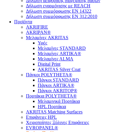
Δήλωση αειφορικής διαχείρισης δασών
Δήλωση εναρμόνισης με REACH
Δήλωση συμμόρφωσης EN 14322
Δήλωση συμμόρφωσης EN 312:2010
Προϊόντα
AKRIFIRE
AKRIPAN®
Μελαμίνες AKRITAS
Υφές
Μελαμίνες STANDARD
Μελαμίνες ARTIKA®
Μελαμίνες ΑLMA
Digital Print
AKRITAS Silver Coat
Πάγκοι POLYTHETA®
Πάγκοι STANDARD
Πάγκοι ARTIKA®
Πάγκοι AKRITOP®
Πορτάκια POLYTHETA®
Μελαμινικά Πορτάκια
HPL Πορτάκια
AKRITAS Matching Surfaces
Επιφάνειες HPL
Χειροποίητες Ξύλινες Επιφάνειες
EVROPANEL®