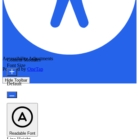
Accessibility Adjustments
Content Modules
Font Size
Powered by
OneTap
Hide Toolbar
Default
Readable Font