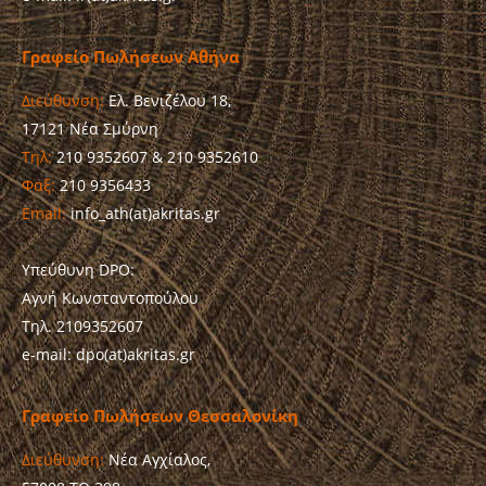
Γραφείο Πωλήσεων Αθήνα
Διεύθυνση:
Ελ. Βενιζέλου 18,
17121 Νέα Σμύρνη
Τηλ:
210 9352607 & 210 9352610
Φαξ:
210 9356433
Email:
info_ath(at)akritas.gr
Υπεύθυνη DPO:
Αγνή Κωνσταντοπούλου
Τηλ. 2109352607
e-mail: dpo(at)akritas.gr
Γραφείο Πωλήσεων Θεσσαλονίκη
Διεύθυνση:
Νέα Αγχίαλος,