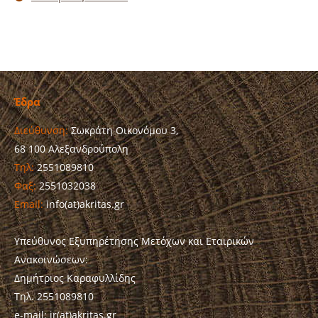
Έδρα
Διεύθυνση:
Σωκράτη Οικονόμου 3,
68 100 Αλεξανδρούπολη
Τηλ:
2551089810
Φαξ:
2551032038
Email:
info(at)akritas.gr
Υπεύθυνος Εξυπηρέτησης Μετόχων και Εταιρικών
Ανακοινώσεων:
Δημήτριος Καραφυλλίδης
Τηλ. 2551089810
e-mail: ir(at)akritas.gr