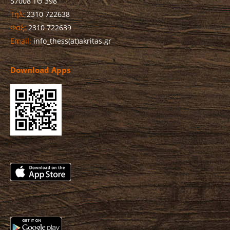
57008 ΤΘ 398
Τηλ:
2310 722638
Φαξ:
2310 722639
Email:
info_thess(at)akritas.gr
Download Apps