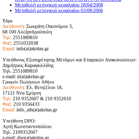
Μεταβολή μετοχικού κεφαλαίου 18/04/2008
Μεταβολή μετοχικού κεφαλαίου 03/08/2006
Έδρα
Διεύθυνση:
Σωκράτη Οικονόμου 3,
68 100 Αλεξανδρούπολη
Τηλ:
2551089810
Φαξ:
2551032038
Email:
info(at)akritas.gr
Υπεύθυνος Εξυπηρέτησης Μετόχων και Εταιρικών Ανακοινώσεων:
Δημήτριος Καραφυλλίδης
Τηλ. 2551089810
e-mail: ir(at)akritas.gr
Γραφείο Πωλήσεων Αθήνα
Διεύθυνση:
Ελ. Βενιζέλου 18,
17121 Νέα Σμύρνη
Τηλ:
210 9352607 & 210 9352610
Φαξ:
210 9356433
Email:
info_ath(at)akritas.gr
Υπεύθυνη DPO:
Αγνή Κωνσταντοπούλου
Τηλ. 2109352607
e-mail: dpo(at)akritas.gr