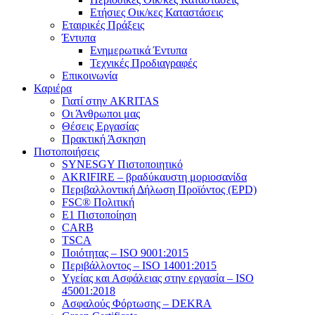
Ετήσιες Οικ/κες Καταστάσεις
Εταιρικές Πράξεις
Έντυπα
Ενημερωτικά Έντυπα
Τεχνικές Προδιαγραφές
Επικοινωνία
Καριέρα
Γιατί στην AKRITAS
Οι Άνθρωποι μας
Θέσεις Εργασίας
Πρακτική Άσκηση
Πιστοποιήσεις
SYNESGY Πιστοποιητικό
AKRIFIRE – βραδύκαυστη μοριοσανίδα
Περιβαλλοντική Δήλωση Προϊόντος (EPD)
FSC® Πολιτική
E1 Πιστοποίηση
CARB
TSCA
Πoιότητας – ISO 9001:2015
Περιβάλλοντος – ISO 14001:2015
Yγείας και Ασφάλειας στην εργασία – ISO
45001:2018
Ασφαλούς Φόρτωσης – DEKRA