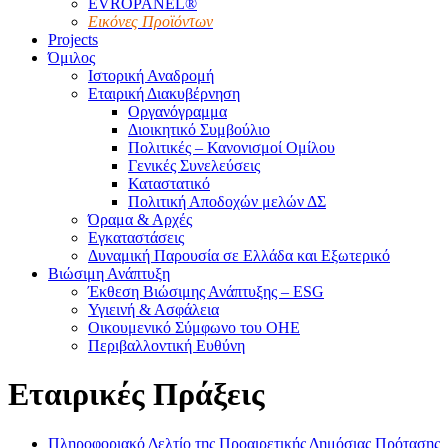
EVROPANEL®
Εικόνες Προϊόντων
Projects
Όμιλος
Ιστορική Αναδρομή
Εταιρική Διακυβέρνηση
Οργανόγραμμα
Διοικητικό Συμβούλιο
Πολιτικές – Κανονισμοί Ομίλου
Γενικές Συνελεύσεις
Καταστατικό
Πολιτική Αποδοχών μελών ΔΣ
Όραμα & Αρχές
Εγκαταστάσεις
Δυναμική Παρουσία σε Ελλάδα και Εξωτερικό
Βιώσιμη Ανάπτυξη
Έκθεση Βιώσιμης Ανάπτυξης – ESG
Υγιεινή & Ασφάλεια
Οικουμενικό Σύμφωνο του ΟΗΕ
Περιβαλλοντική Ευθύνη
Εταιρικές Πράξεις
Πληροφοριακό Δελτίο της Προαιρετικής Δημόσιας Πρότασης