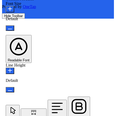
Font Size
Powered by
OneTap
Hide Toolbar
Default
Readable Font
Line Height
Default