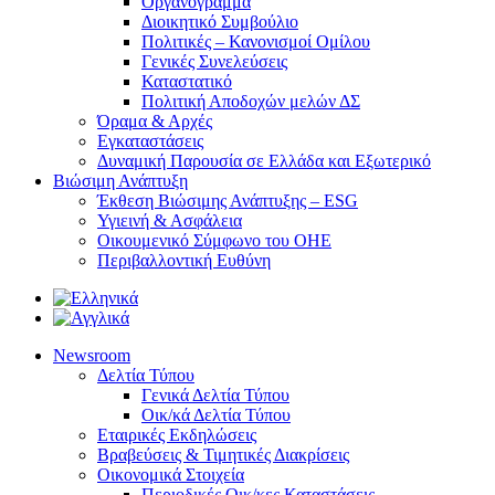
Οργανόγραμμα
Διοικητικό Συμβούλιο
Πολιτικές – Κανονισμοί Ομίλου
Γενικές Συνελεύσεις
Καταστατικό
Πολιτική Αποδοχών μελών ΔΣ
Όραμα & Αρχές
Εγκαταστάσεις
Δυναμική Παρουσία σε Ελλάδα και Εξωτερικό
Βιώσιμη Ανάπτυξη
Έκθεση Βιώσιμης Ανάπτυξης – ESG
Υγιεινή & Ασφάλεια
Οικουμενικό Σύμφωνο του ΟΗΕ
Περιβαλλοντική Ευθύνη
Newsroom
Δελτία Τύπου
Γενικά Δελτία Τύπου
Οικ/κά Δελτία Τύπου
Εταιρικές Εκδηλώσεις
Βραβεύσεις & Τιμητικές Διακρίσεις
Οικονομικά Στοιχεία
Περιοδικές Οικ/κες Καταστάσεις