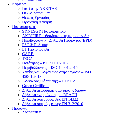
Καριέρα
Γιατί στην AKRITAS
Οι Άνθρωποι μας
Θέσεις Εργασίας
Πρακτική Άσκηση
Πιστοποιήσεις
SYNESGY Πιστοποιητικό
AKRIFIRE – βραδύκαυστη μοριοσανίδα
Περιβαλλοντική Δήλωση Προϊόντος (EPD)
FSC® Πολιτική
E1 Πιστοποίηση
CARB
TSCA
Πoιότητας – ISO 9001:2015
Περιβάλλοντος – ISO 14001:2015
Yγείας και Ασφάλειας στην εργασία – ISO
45001:2018
Ασφαλούς Φόρτωσης – DEKRA
Green Certificate
Δήλωση αειφορικής διαχείρισης δασών
Δήλωση εναρμόνισης με REACH
Δήλωση συμμόρφωσης EN 14322
Δήλωση συμμόρφωσης EN 312:2010
Προϊόντα
AKRIFIRE