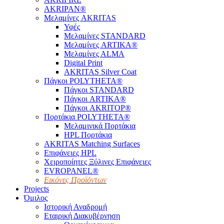
AKRIPAN®
Μελαμίνες AKRITAS
Υφές
Μελαμίνες STANDARD
Μελαμίνες ARTIKA®
Μελαμίνες ΑLMA
Digital Print
AKRITAS Silver Coat
Πάγκοι POLYTHETA®
Πάγκοι STANDARD
Πάγκοι ARTIKA®
Πάγκοι AKRITOP®
Πορτάκια POLYTHETA®
Μελαμινικά Πορτάκια
HPL Πορτάκια
AKRITAS Matching Surfaces
Επιφάνειες HPL
Χειροποίητες Ξύλινες Επιφάνειες
EVROPANEL®
Εικόνες Προϊόντων
Projects
Όμιλος
Ιστορική Αναδρομή
Εταιρική Διακυβέρνηση