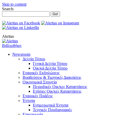
Skip to content
Search:
Akritas
Βιβλιοθήκη
Newsroom
Δελτία Τύπου
Γενικά Δελτία Τύπου
Οικ/κά Δελτία Τύπου
Εταιρικές Εκδηλώσεις
Βραβεύσεις & Τιμητικές Διακρίσεις
Οικονομικά Στοιχεία
Περιοδικές Οικ/κες Καταστάσεις
Ετήσιες Οικ/κες Καταστάσεις
Εταιρικές Πράξεις
Έντυπα
Ενημερωτικά Έντυπα
Τεχνικές Προδιαγραφές
Επικοινωνία