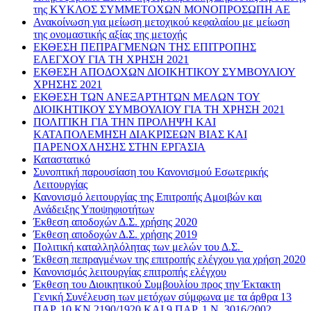
της ΚΥΚΛΟΣ ΣΥΜΜΕΤΟΧΩΝ ΜΟΝΟΠΡΟΣΩΠΗ ΑΕ
Ανακοίνωση για μείωση μετοχικού κεφαλαίου με μείωση
της ονομαστικής αξίας της μετοχής
ΕΚΘΕΣΗ ΠΕΠΡΑΓΜΕΝΩΝ ΤΗΣ ΕΠΙΤΡΟΠΗΣ
ΕΛΕΓΧΟΥ ΓΙΑ ΤΗ ΧΡΗΣΗ 2021
ΕΚΘΕΣΗ ΑΠΟΔΟΧΩΝ ΔΙΟΙΚΗΤΙΚΟΥ ΣΥΜΒΟΥΛΙΟΥ
ΧΡΗΣΗΣ 2021
ΕΚΘΕΣΗ ΤΩΝ ΑΝΕΞΑΡΤΗΤΩΝ ΜΕΛΩΝ ΤΟΥ
ΔΙΟΙΚΗΤΙΚΟΥ ΣΥΜΒΟΥΛΙΟΥ ΓΙΑ ΤΗ ΧΡΗΣΗ 2021
ΠΟΛΙΤΙΚΗ ΓΙΑ ΤΗΝ ΠΡΟΛΗΨΗ ΚΑΙ
ΚΑΤΑΠΟΛΕΜΗΣΗ ΔΙΑΚΡΙΣΕΩΝ ΒΙΑΣ ΚΑΙ
ΠΑΡΕΝΟΧΛΗΣΗΣ ΣΤΗΝ ΕΡΓΑΣΙΑ
Καταστατικό
Συνοπτική παρουσίαση του Κανονισμού Εσωτερικής
Λειτουργίας
Κανονισμό λειτουργίας της Επιτροπής Αμοιβών και
Ανάδειξης Υποψηφιοτήτων
Έκθεση αποδοχών Δ.Σ. χρήσης 2020
Έκθεση αποδοχών Δ.Σ. χρήσης 2019
Πολιτική καταλληλόλητας των μελών του Δ.Σ.
Έκθεση πεπραγμένων της επιτροπής ελέγχου για χρήση 2020
Κανονισμός λειτουργίας επιτροπής ελέγχου
Έκθεση του Διοικητικού Συμβουλίου προς την Έκτακτη
Γενική Συνέλευση των μετόχων σύμφωνα με τα άρθρα 13
ΠΑΡ. 10 ΚΝ 2190/1920 ΚΑΙ 9 ΠΑΡ. 1 Ν. 3016/2002