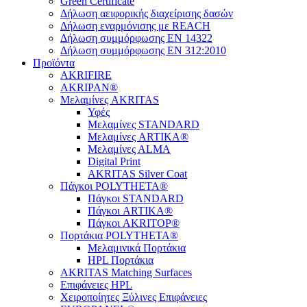
Green Certificate
Δήλωση αειφορικής διαχείρισης δασών
Δήλωση εναρμόνισης με REACH
Δήλωση συμμόρφωσης EN 14322
Δήλωση συμμόρφωσης EN 312:2010
Προϊόντα
AKRIFIRE
AKRIPAN®
Μελαμίνες AKRITAS
Υφές
Μελαμίνες STANDARD
Μελαμίνες ARTIKA®
Μελαμίνες ΑLMA
Digital Print
AKRITAS Silver Coat
Πάγκοι POLYTHETA®
Πάγκοι STANDARD
Πάγκοι ARTIKA®
Πάγκοι AKRITOP®
Πορτάκια POLYTHETA®
Μελαμινικά Πορτάκια
HPL Πορτάκια
AKRITAS Matching Surfaces
Επιφάνειες HPL
Χειροποίητες Ξύλινες Επιφάνειες