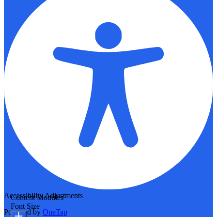
Accessibility Adjustments
Content Modules
Font Size
Powered by
OneTap