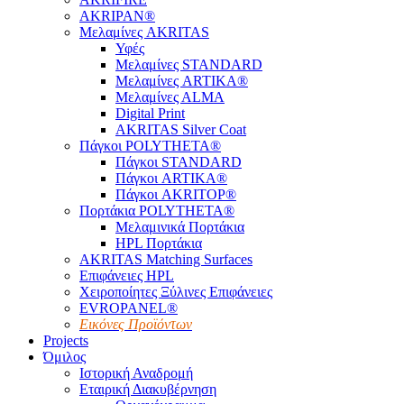
AKRIPAN®
Μελαμίνες AKRITAS
Υφές
Μελαμίνες STANDARD
Μελαμίνες ARTIKA®
Μελαμίνες ΑLMA
Digital Print
AKRITAS Silver Coat
Πάγκοι POLYTHETA®
Πάγκοι STANDARD
Πάγκοι ARTIKA®
Πάγκοι AKRITOP®
Πορτάκια POLYTHETA®
Μελαμινικά Πορτάκια
HPL Πορτάκια
AKRITAS Matching Surfaces
Επιφάνειες HPL
Χειροποίητες Ξύλινες Επιφάνειες
EVROPANEL®
Εικόνες Προϊόντων
Projects
Όμιλος
Ιστορική Αναδρομή
Εταιρική Διακυβέρνηση