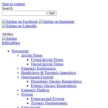
Skip to content
Search:
Akritas
Βιβλιοθήκη
Newsroom
Δελτία Τύπου
Γενικά Δελτία Τύπου
Οικ/κά Δελτία Τύπου
Εταιρικές Εκδηλώσεις
Βραβεύσεις & Τιμητικές Διακρίσεις
Οικονομικά Στοιχεία
Περιοδικές Οικ/κες Καταστάσεις
Ετήσιες Οικ/κες Καταστάσεις
Εταιρικές Πράξεις
Έντυπα
Ενημερωτικά Έντυπα
Τεχνικές Προδιαγραφές
Επικοινωνία