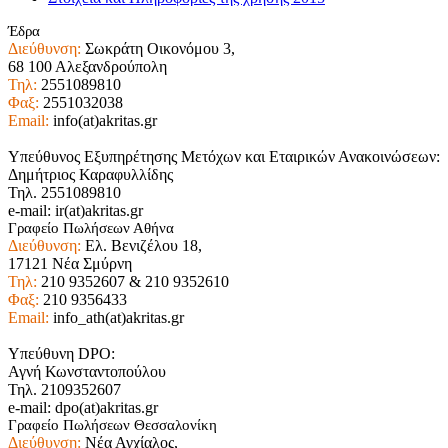
Έδρα
Διεύθυνση:
Σωκράτη Οικονόμου 3,
68 100 Αλεξανδρούπολη
Τηλ:
2551089810
Φαξ:
2551032038
Email:
info(at)akritas.gr
Υπεύθυνος Εξυπηρέτησης Μετόχων και Εταιρικών Ανακοινώσεων:
Δημήτριος Καραφυλλίδης
Τηλ. 2551089810
e-mail: ir(at)akritas.gr
Γραφείο Πωλήσεων Αθήνα
Διεύθυνση:
Ελ. Βενιζέλου 18,
17121 Νέα Σμύρνη
Τηλ:
210 9352607 & 210 9352610
Φαξ:
210 9356433
Email:
info_ath(at)akritas.gr
Υπεύθυνη DPO:
Αγνή Κωνσταντοπούλου
Τηλ. 2109352607
e-mail: dpo(at)akritas.gr
Γραφείο Πωλήσεων Θεσσαλονίκη
Διεύθυνση:
Νέα Αγχίαλος,