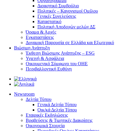
Οργανόγραμμα
Διοικητικό Συμβούλιο
Πολιτικές – Κανονισμοί Ομίλου
Γενικές Συνελεύσεις
Καταστατικό
Πολιτική Αποδοχών μελών ΔΣ
Όραμα & Αρχές
Εγκαταστάσεις
Δυναμική Παρουσία σε Ελλάδα και Εξωτερικό
Βιώσιμη Ανάπτυξη
Έκθεση Βιώσιμης Ανάπτυξης – ESG
Υγιεινή & Ασφάλεια
Οικουμενικό Σύμφωνο του ΟΗΕ
Περιβαλλοντική Ευθύνη
Newsroom
Δελτία Τύπου
Γενικά Δελτία Τύπου
Οικ/κά Δελτία Τύπου
Εταιρικές Εκδηλώσεις
Βραβεύσεις & Τιμητικές Διακρίσεις
Οικονομικά Στοιχεία
Περιοδικές Οικ/κες Καταστάσεις