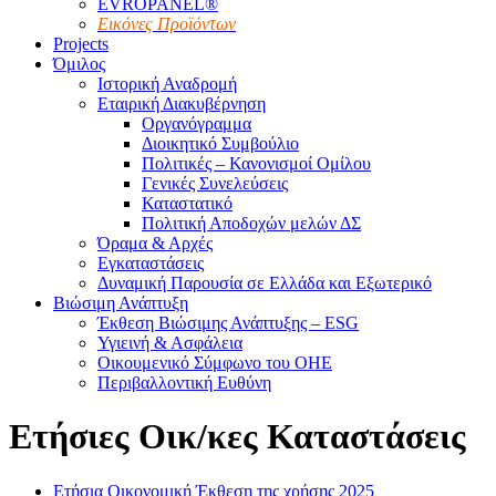
EVROPANEL®
Εικόνες Προϊόντων
Projects
Όμιλος
Ιστορική Αναδρομή
Εταιρική Διακυβέρνηση
Οργανόγραμμα
Διοικητικό Συμβούλιο
Πολιτικές – Κανονισμοί Ομίλου
Γενικές Συνελεύσεις
Καταστατικό
Πολιτική Αποδοχών μελών ΔΣ
Όραμα & Αρχές
Εγκαταστάσεις
Δυναμική Παρουσία σε Ελλάδα και Εξωτερικό
Βιώσιμη Ανάπτυξη
Έκθεση Βιώσιμης Ανάπτυξης – ESG
Υγιεινή & Ασφάλεια
Οικουμενικό Σύμφωνο του ΟΗΕ
Περιβαλλοντική Ευθύνη
Ετήσιες Οικ/κες Καταστάσεις
Ετήσια Οικονομική Έκθεση της χρήσης 2025