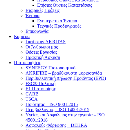
Ετήσιες Οικ/κες Καταστάσεις
Εταιρικές Πράξεις
Έντυπα
Ενημερωτικά Έντυπα
Τεχνικές Προδιαγραφές
Επικοινωνία
Καριέρα
Γιατί στην AKRITAS
Οι Άνθρωποι μας
Θέσεις Εργασίας
Πρακτική Άσκηση
Πιστοποιήσεις
SYNESGY Πιστοποιητικό
AKRIFIRE – βραδύκαυστη μοριοσανίδα
Περιβαλλοντική Δήλωση Προϊόντος (EPD)
FSC® Πολιτική
E1 Πιστοποίηση
CARB
TSCA
Πoιότητας – ISO 9001:2015
Περιβάλλοντος – ISO 14001:2015
Yγείας και Ασφάλειας στην εργασία – ISO
45001:2018
Ασφαλούς Φόρτωσης – DEKRA