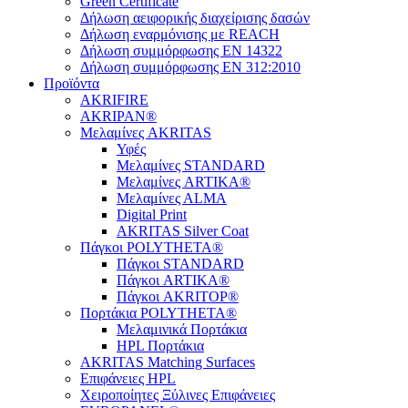
Green Certificate
Δήλωση αειφορικής διαχείρισης δασών
Δήλωση εναρμόνισης με REACH
Δήλωση συμμόρφωσης EN 14322
Δήλωση συμμόρφωσης EN 312:2010
Προϊόντα
AKRIFIRE
AKRIPAN®
Μελαμίνες AKRITAS
Υφές
Μελαμίνες STANDARD
Μελαμίνες ARTIKA®
Μελαμίνες ΑLMA
Digital Print
AKRITAS Silver Coat
Πάγκοι POLYTHETA®
Πάγκοι STANDARD
Πάγκοι ARTIKA®
Πάγκοι AKRITOP®
Πορτάκια POLYTHETA®
Μελαμινικά Πορτάκια
HPL Πορτάκια
AKRITAS Matching Surfaces
Επιφάνειες HPL
Χειροποίητες Ξύλινες Επιφάνειες