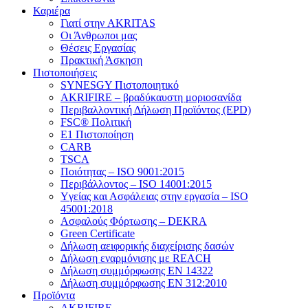
Καριέρα
Γιατί στην AKRITAS
Οι Άνθρωποι μας
Θέσεις Εργασίας
Πρακτική Άσκηση
Πιστοποιήσεις
SYNESGY Πιστοποιητικό
AKRIFIRE – βραδύκαυστη μοριοσανίδα
Περιβαλλοντική Δήλωση Προϊόντος (EPD)
FSC® Πολιτική
E1 Πιστοποίηση
CARB
TSCA
Πoιότητας – ISO 9001:2015
Περιβάλλοντος – ISO 14001:2015
Yγείας και Ασφάλειας στην εργασία – ISO
45001:2018
Ασφαλούς Φόρτωσης – DEKRA
Green Certificate
Δήλωση αειφορικής διαχείρισης δασών
Δήλωση εναρμόνισης με REACH
Δήλωση συμμόρφωσης EN 14322
Δήλωση συμμόρφωσης EN 312:2010
Προϊόντα
AKRIFIRE