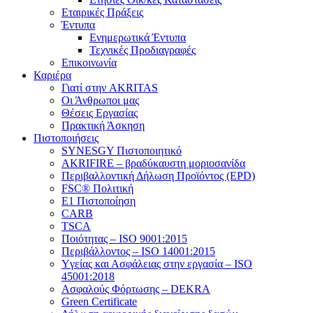
Εταιρικές Πράξεις
Έντυπα
Ενημερωτικά Έντυπα
Τεχνικές Προδιαγραφές
Επικοινωνία
Καριέρα
Γιατί στην AKRITAS
Οι Άνθρωποι μας
Θέσεις Εργασίας
Πρακτική Άσκηση
Πιστοποιήσεις
SYNESGY Πιστοποιητικό
AKRIFIRE – βραδύκαυστη μοριοσανίδα
Περιβαλλοντική Δήλωση Προϊόντος (EPD)
FSC® Πολιτική
E1 Πιστοποίηση
CARB
TSCA
Πoιότητας – ISO 9001:2015
Περιβάλλοντος – ISO 14001:2015
Yγείας και Ασφάλειας στην εργασία – ISO
45001:2018
Ασφαλούς Φόρτωσης – DEKRA
Green Certificate