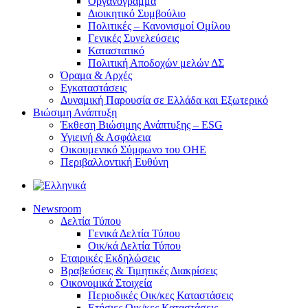
Οργανόγραμμα
Διοικητικό Συμβούλιο
Πολιτικές – Κανονισμοί Ομίλου
Γενικές Συνελεύσεις
Καταστατικό
Πολιτική Αποδοχών μελών ΔΣ
Όραμα & Αρχές
Εγκαταστάσεις
Δυναμική Παρουσία σε Ελλάδα και Εξωτερικό
Βιώσιμη Ανάπτυξη
Έκθεση Βιώσιμης Ανάπτυξης – ESG
Υγιεινή & Ασφάλεια
Οικουμενικό Σύμφωνο του ΟΗΕ
Περιβαλλοντική Ευθύνη
Newsroom
Δελτία Τύπου
Γενικά Δελτία Τύπου
Οικ/κά Δελτία Τύπου
Εταιρικές Εκδηλώσεις
Βραβεύσεις & Τιμητικές Διακρίσεις
Οικονομικά Στοιχεία
Περιοδικές Οικ/κες Καταστάσεις
Ετήσιες Οικ/κες Καταστάσεις