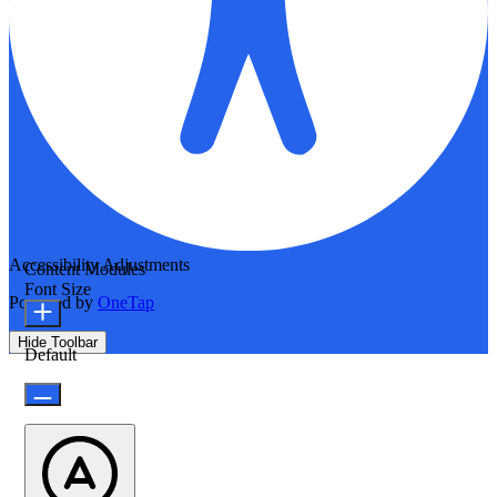
Accessibility Adjustments
Content Modules
Font Size
Powered by
OneTap
Hide Toolbar
Default