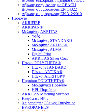
Δήλωση αειφορικής διαχείρισης δασών
Δήλωση εναρμόνισης με REACH
Δήλωση συμμόρφωσης EN 14322
Δήλωση συμμόρφωσης EN 312:2010
Προϊόντα
AKRIFIRE
AKRIPAN®
Μελαμίνες AKRITAS
Υφές
Μελαμίνες STANDARD
Μελαμίνες ARTIKA®
Μελαμίνες ΑLMA
Digital Print
AKRITAS Silver Coat
Πάγκοι POLYTHETA®
Πάγκοι STANDARD
Πάγκοι ARTIKA®
Πάγκοι AKRITOP®
Πορτάκια POLYTHETA®
Μελαμινικά Πορτάκια
HPL Πορτάκια
AKRITAS Matching Surfaces
Επιφάνειες HPL
Χειροποίητες Ξύλινες Επιφάνειες
EVROPANEL®