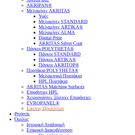
AKRIPAN®
Μελαμίνες AKRITAS
Υφές
Μελαμίνες STANDARD
Μελαμίνες ARTIKA®
Μελαμίνες ΑLMA
Digital Print
AKRITAS Silver Coat
Πάγκοι POLYTHETA®
Πάγκοι STANDARD
Πάγκοι ARTIKA®
Πάγκοι AKRITOP®
Πορτάκια POLYTHETA®
Μελαμινικά Πορτάκια
HPL Πορτάκια
AKRITAS Matching Surfaces
Επιφάνειες HPL
Χειροποίητες Ξύλινες Επιφάνειες
EVROPANEL®
Εικόνες Προϊόντων
Projects
Όμιλος
Ιστορική Αναδρομή
Εταιρική Διακυβέρνηση