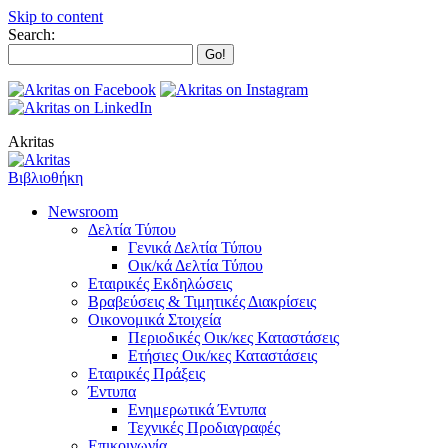
Skip to content
Search:
Akritas
Βιβλιοθήκη
Newsroom
Δελτία Τύπου
Γενικά Δελτία Τύπου
Οικ/κά Δελτία Τύπου
Εταιρικές Εκδηλώσεις
Βραβεύσεις & Τιμητικές Διακρίσεις
Οικονομικά Στοιχεία
Περιοδικές Οικ/κες Καταστάσεις
Ετήσιες Οικ/κες Καταστάσεις
Εταιρικές Πράξεις
Έντυπα
Ενημερωτικά Έντυπα
Τεχνικές Προδιαγραφές
Επικοινωνία