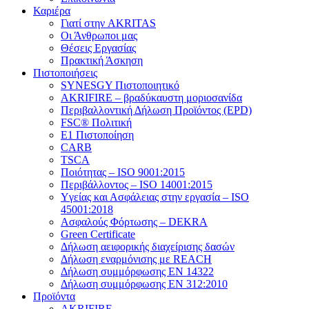
Καριέρα
Γιατί στην AKRITAS
Οι Άνθρωποι μας
Θέσεις Εργασίας
Πρακτική Άσκηση
Πιστοποιήσεις
SYNESGY Πιστοποιητικό
AKRIFIRE – βραδύκαυστη μοριοσανίδα
Περιβαλλοντική Δήλωση Προϊόντος (EPD)
FSC® Πολιτική
E1 Πιστοποίηση
CARB
TSCA
Πoιότητας – ISO 9001:2015
Περιβάλλοντος – ISO 14001:2015
Yγείας και Ασφάλειας στην εργασία – ISO
45001:2018
Ασφαλούς Φόρτωσης – DEKRA
Green Certificate
Δήλωση αειφορικής διαχείρισης δασών
Δήλωση εναρμόνισης με REACH
Δήλωση συμμόρφωσης EN 14322
Δήλωση συμμόρφωσης EN 312:2010
Προϊόντα
AKRIFIRE