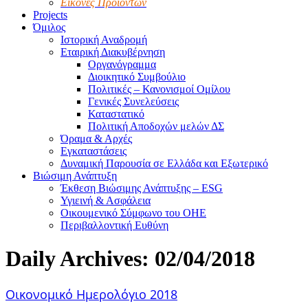
Εικόνες Προϊόντων
Projects
Όμιλος
Ιστορική Αναδρομή
Εταιρική Διακυβέρνηση
Οργανόγραμμα
Διοικητικό Συμβούλιο
Πολιτικές – Κανονισμοί Ομίλου
Γενικές Συνελεύσεις
Καταστατικό
Πολιτική Αποδοχών μελών ΔΣ
Όραμα & Αρχές
Εγκαταστάσεις
Δυναμική Παρουσία σε Ελλάδα και Εξωτερικό
Βιώσιμη Ανάπτυξη
Έκθεση Βιώσιμης Ανάπτυξης – ESG
Υγιεινή & Ασφάλεια
Οικουμενικό Σύμφωνο του ΟΗΕ
Περιβαλλοντική Ευθύνη
Daily Archives:
02/04/2018
Οικονομικό Ημερολόγιο 2018