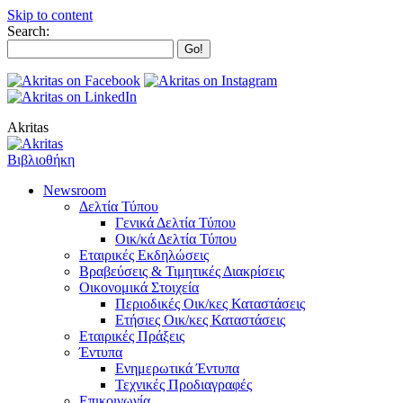
Skip to content
Search:
Akritas
Βιβλιοθήκη
Newsroom
Δελτία Τύπου
Γενικά Δελτία Τύπου
Οικ/κά Δελτία Τύπου
Εταιρικές Εκδηλώσεις
Βραβεύσεις & Τιμητικές Διακρίσεις
Οικονομικά Στοιχεία
Περιοδικές Οικ/κες Καταστάσεις
Ετήσιες Οικ/κες Καταστάσεις
Εταιρικές Πράξεις
Έντυπα
Ενημερωτικά Έντυπα
Τεχνικές Προδιαγραφές
Επικοινωνία