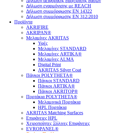
Δήλωση αειφορικής διαχείρισης δασών
Δήλωση εναρμόνισης με REACH
Δήλωση συμμόρφωσης EN 14322
Δήλωση συμμόρφωσης EN 312:2010
Προϊόντα
AKRIFIRE
AKRIPAN®
Μελαμίνες AKRITAS
Υφές
Μελαμίνες STANDARD
Μελαμίνες ARTIKA®
Μελαμίνες ΑLMA
Digital Print
AKRITAS Silver Coat
Πάγκοι POLYTHETA®
Πάγκοι STANDARD
Πάγκοι ARTIKA®
Πάγκοι AKRITOP®
Πορτάκια POLYTHETA®
Μελαμινικά Πορτάκια
HPL Πορτάκια
AKRITAS Matching Surfaces
Επιφάνειες HPL
Χειροποίητες Ξύλινες Επιφάνειες
EVROPANEL®