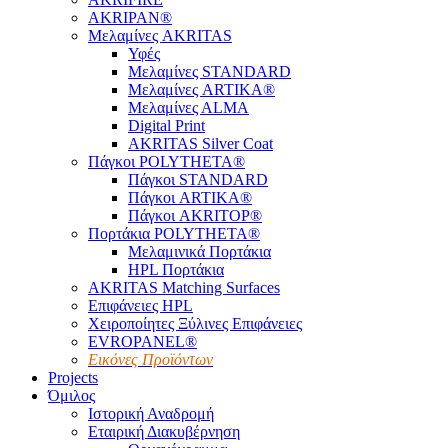
AKRIPAN®
Μελαμίνες AKRITAS
Υφές
Μελαμίνες STANDARD
Μελαμίνες ARTIKA®
Μελαμίνες ΑLMA
Digital Print
AKRITAS Silver Coat
Πάγκοι POLYTHETA®
Πάγκοι STANDARD
Πάγκοι ARTIKA®
Πάγκοι AKRITOP®
Πορτάκια POLYTHETA®
Μελαμινικά Πορτάκια
HPL Πορτάκια
AKRITAS Matching Surfaces
Επιφάνειες HPL
Χειροποίητες Ξύλινες Επιφάνειες
EVROPANEL®
Εικόνες Προϊόντων
Projects
Όμιλος
Ιστορική Αναδρομή
Εταιρική Διακυβέρνηση