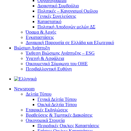
Οργανόγραμμα
Διοικητικό Συμβούλιο
Πολιτικές – Κανονισμοί Ομίλου
Γενικές Συνελεύσεις
Καταστατικό
Πολιτική Αποδοχών μελών ΔΣ
Όραμα & Αρχές
Εγκαταστάσεις
Δυναμική Παρουσία σε Ελλάδα και Εξωτερικό
Βιώσιμη Ανάπτυξη
Έκθεση Βιώσιμης Ανάπτυξης – ESG
Υγιεινή & Ασφάλεια
Οικουμενικό Σύμφωνο του ΟΗΕ
Περιβαλλοντική Ευθύνη
Newsroom
Δελτία Τύπου
Γενικά Δελτία Τύπου
Οικ/κά Δελτία Τύπου
Εταιρικές Εκδηλώσεις
Βραβεύσεις & Τιμητικές Διακρίσεις
Οικονομικά Στοιχεία
Περιοδικές Οικ/κες Καταστάσεις
Ετήσιες Οικ/κες Καταστάσεις