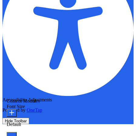
Accessibility Adjustments
Content Modules
Font Size
Powered by
OneTap
Hide Toolbar
Default