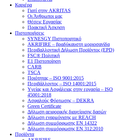
Καριέρα
Γιατί στην AKRITAS
Οι Άνθρωποι μας
Θέσεις Εργασίας
Πρακτική Άσκηση
Πιστοποιήσεις
SYNESGY Πιστοποιητικό
AKRIFIRE – βραδύκαυστη μοριοσανίδα
Περιβαλλοντική Δήλωση Προϊόντος (EPD)
FSC® Πολιτική
E1 Πιστοποίηση
CARB
TSCA
Πoιότητας – ISO 9001:2015
Περιβάλλοντος – ISO 14001:2015
Yγείας και Ασφάλειας στην εργασία – ISO
45001:2018
Ασφαλούς Φόρτωσης – DEKRA
Green Certificate
Δήλωση αειφορικής διαχείρισης δασών
Δήλωση εναρμόνισης με REACH
Δήλωση συμμόρφωσης EN 14322
Δήλωση συμμόρφωσης EN 312:2010
Προϊόντα
AKRIFIRE