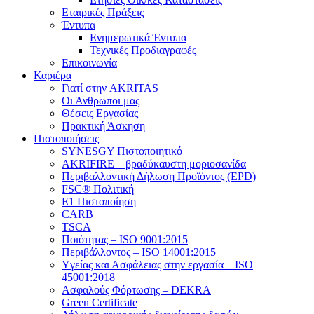
Εταιρικές Πράξεις
Έντυπα
Ενημερωτικά Έντυπα
Τεχνικές Προδιαγραφές
Επικοινωνία
Καριέρα
Γιατί στην AKRITAS
Οι Άνθρωποι μας
Θέσεις Εργασίας
Πρακτική Άσκηση
Πιστοποιήσεις
SYNESGY Πιστοποιητικό
AKRIFIRE – βραδύκαυστη μοριοσανίδα
Περιβαλλοντική Δήλωση Προϊόντος (EPD)
FSC® Πολιτική
E1 Πιστοποίηση
CARB
TSCA
Πoιότητας – ISO 9001:2015
Περιβάλλοντος – ISO 14001:2015
Yγείας και Ασφάλειας στην εργασία – ISO
45001:2018
Ασφαλούς Φόρτωσης – DEKRA
Green Certificate