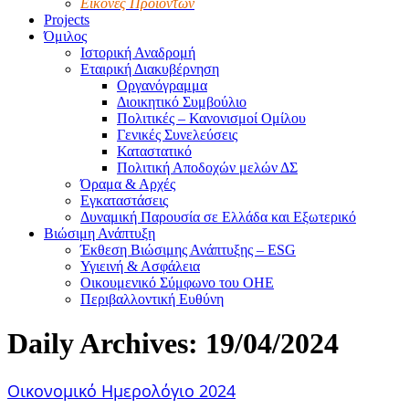
Εικόνες Προϊόντων
Projects
Όμιλος
Ιστορική Αναδρομή
Εταιρική Διακυβέρνηση
Οργανόγραμμα
Διοικητικό Συμβούλιο
Πολιτικές – Κανονισμοί Ομίλου
Γενικές Συνελεύσεις
Καταστατικό
Πολιτική Αποδοχών μελών ΔΣ
Όραμα & Αρχές
Εγκαταστάσεις
Δυναμική Παρουσία σε Ελλάδα και Εξωτερικό
Βιώσιμη Ανάπτυξη
Έκθεση Βιώσιμης Ανάπτυξης – ESG
Υγιεινή & Ασφάλεια
Οικουμενικό Σύμφωνο του ΟΗΕ
Περιβαλλοντική Ευθύνη
Daily Archives:
19/04/2024
Οικονομικό Ημερολόγιο 2024