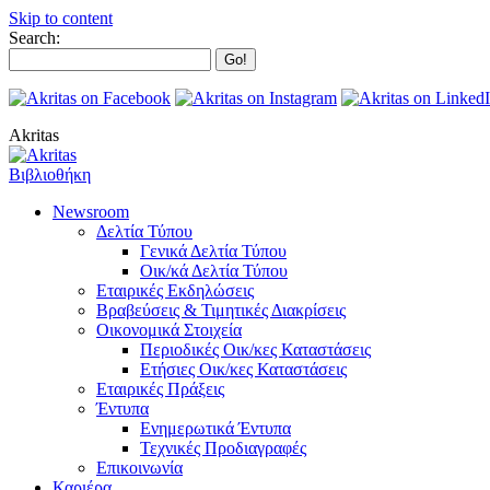
Skip to content
Search:
Akritas
Βιβλιοθήκη
Newsroom
Δελτία Τύπου
Γενικά Δελτία Τύπου
Οικ/κά Δελτία Τύπου
Εταιρικές Εκδηλώσεις
Βραβεύσεις & Τιμητικές Διακρίσεις
Οικονομικά Στοιχεία
Περιοδικές Οικ/κες Καταστάσεις
Ετήσιες Οικ/κες Καταστάσεις
Εταιρικές Πράξεις
Έντυπα
Ενημερωτικά Έντυπα
Τεχνικές Προδιαγραφές
Επικοινωνία
Καριέρα