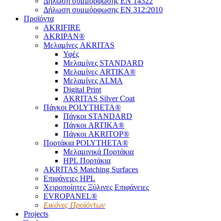
Δήλωση συμμόρφωσης EN 14322
Δήλωση συμμόρφωσης EN 312:2010
Προϊόντα
AKRIFIRE
AKRIPAN®
Μελαμίνες AKRITAS
Υφές
Μελαμίνες STANDARD
Μελαμίνες ARTIKA®
Μελαμίνες ΑLMA
Digital Print
AKRITAS Silver Coat
Πάγκοι POLYTHETA®
Πάγκοι STANDARD
Πάγκοι ARTIKA®
Πάγκοι AKRITOP®
Πορτάκια POLYTHETA®
Μελαμινικά Πορτάκια
HPL Πορτάκια
AKRITAS Matching Surfaces
Επιφάνειες HPL
Χειροποίητες Ξύλινες Επιφάνειες
EVROPANEL®
Εικόνες Προϊόντων
Projects