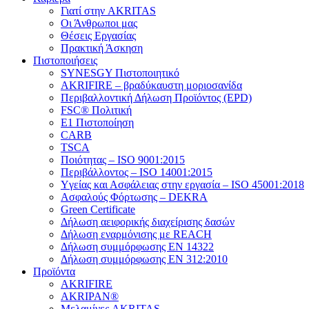
Γιατί στην AKRITAS
Οι Άνθρωποι μας
Θέσεις Εργασίας
Πρακτική Άσκηση
Πιστοποιήσεις
SYNESGY Πιστοποιητικό
AKRIFIRE – βραδύκαυστη μοριοσανίδα
Περιβαλλοντική Δήλωση Προϊόντος (EPD)
FSC® Πολιτική
E1 Πιστοποίηση
CARB
TSCA
Πoιότητας – ISO 9001:2015
Περιβάλλοντος – ISO 14001:2015
Yγείας και Ασφάλειας στην εργασία – ISO 45001:2018
Ασφαλούς Φόρτωσης – DEKRA
Green Certificate
Δήλωση αειφορικής διαχείρισης δασών
Δήλωση εναρμόνισης με REACH
Δήλωση συμμόρφωσης EN 14322
Δήλωση συμμόρφωσης EN 312:2010
Προϊόντα
AKRIFIRE
AKRIPAN®
Μελαμίνες AKRITAS