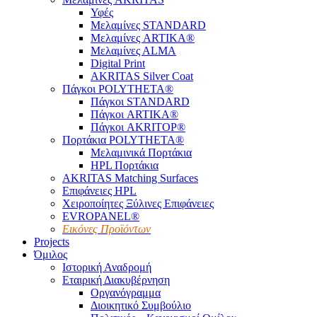
Υφές
Μελαμίνες STANDARD
Μελαμίνες ARTIKA®
Μελαμίνες ΑLMA
Digital Print
AKRITAS Silver Coat
Πάγκοι POLYTHETA®
Πάγκοι STANDARD
Πάγκοι ARTIKA®
Πάγκοι AKRITOP®
Πορτάκια POLYTHETA®
Μελαμινικά Πορτάκια
HPL Πορτάκια
AKRITAS Matching Surfaces
Επιφάνειες HPL
Χειροποίητες Ξύλινες Επιφάνειες
EVROPANEL®
Εικόνες Προϊόντων
Projects
Όμιλος
Ιστορική Αναδρομή
Εταιρική Διακυβέρνηση
Οργανόγραμμα
Διοικητικό Συμβούλιο