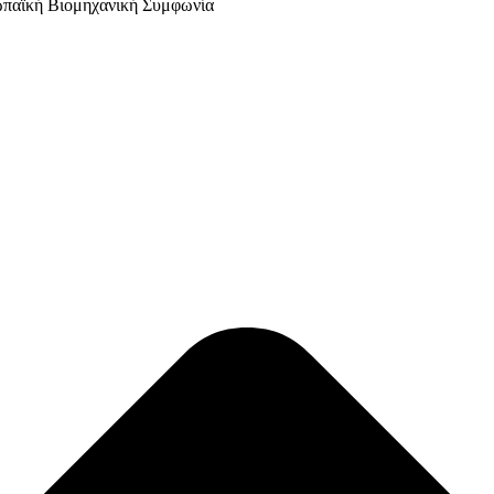
ωπαϊκή Βιομηχανική Συμφωνία