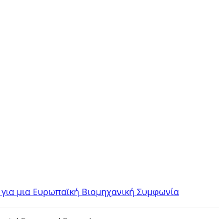
 για μια Ευρωπαϊκή Βιομηχανική Συμφωνία