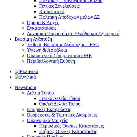
Πολιτικές – Κανονισμοί Ομίλου
Γενικές Συνελεύσεις
Καταστατικό
Πολιτική Αποδοχών μελών ΔΣ
Όραμα & Αρχές
Εγκαταστάσεις
Δυναμική Παρουσία σε Ελλάδα και Εξωτερικό
Βιώσιμη Ανάπτυξη
Έκθεση Βιώσιμης Ανάπτυξης – ESG
Υγιεινή & Ασφάλεια
Οικουμενικό Σύμφωνο του ΟΗΕ
Περιβαλλοντική Ευθύνη
Newsroom
Δελτία Τύπου
Γενικά Δελτία Τύπου
Οικ/κά Δελτία Τύπου
Εταιρικές Εκδηλώσεις
Βραβεύσεις & Τιμητικές Διακρίσεις
Οικονομικά Στοιχεία
Περιοδικές Οικ/κες Καταστάσεις
Ετήσιες Οικ/κες Καταστάσεις
Εταιρικές Πράξεις