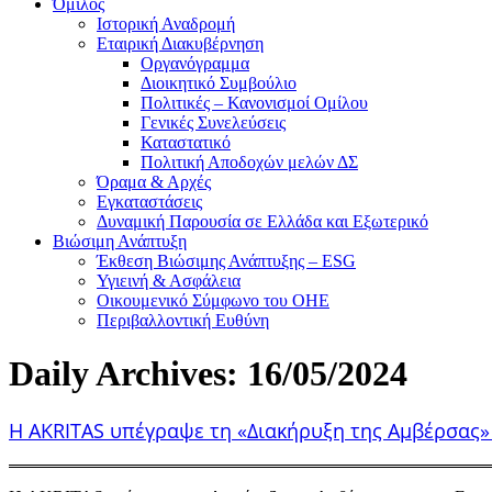
Όμιλος
Ιστορική Αναδρομή
Εταιρική Διακυβέρνηση
Οργανόγραμμα
Διοικητικό Συμβούλιο
Πολιτικές – Κανονισμοί Ομίλου
Γενικές Συνελεύσεις
Καταστατικό
Πολιτική Αποδοχών μελών ΔΣ
Όραμα & Αρχές
Εγκαταστάσεις
Δυναμική Παρουσία σε Ελλάδα και Εξωτερικό
Βιώσιμη Ανάπτυξη
Έκθεση Βιώσιμης Ανάπτυξης – ESG
Υγιεινή & Ασφάλεια
Οικουμενικό Σύμφωνο του ΟΗΕ
Περιβαλλοντική Ευθύνη
Daily Archives:
16/05/2024
Η AKRITAS υπέγραψε τη «Διακήρυξη της Αμβέρσας»