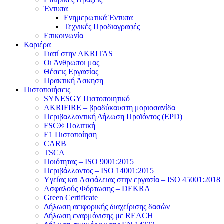
Έντυπα
Ενημερωτικά Έντυπα
Τεχνικές Προδιαγραφές
Επικοινωνία
Καριέρα
Γιατί στην AKRITAS
Οι Άνθρωποι μας
Θέσεις Εργασίας
Πρακτική Άσκηση
Πιστοποιήσεις
SYNESGY Πιστοποιητικό
AKRIFIRE – βραδύκαυστη μοριοσανίδα
Περιβαλλοντική Δήλωση Προϊόντος (EPD)
FSC® Πολιτική
E1 Πιστοποίηση
CARB
TSCA
Πoιότητας – ISO 9001:2015
Περιβάλλοντος – ISO 14001:2015
Yγείας και Ασφάλειας στην εργασία – ISO 45001:2018
Ασφαλούς Φόρτωσης – DEKRA
Green Certificate
Δήλωση αειφορικής διαχείρισης δασών
Δήλωση εναρμόνισης με REACH