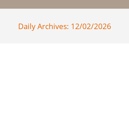
Daily Archives:
12/02/2026
Εταιρική εκδήλωση στα Ιωάννινα
Μετά το Ηράκλειο της Κρήτης, πραγματοποιήθηκε
με πολύ μεγάλη επιτυχία η νέα μας εκδήλωση στα
Ιωάννινα σε συνεργασία με την εταιρεία Τζοβάρα.